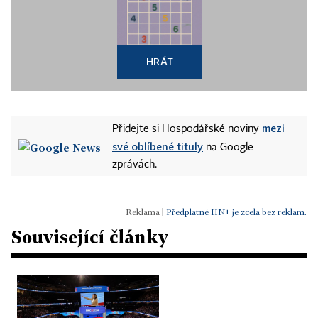
HRÁT
mezi
Přidejte si Hospodářské noviny
své oblíbené tituly
na Google
zprávách.
|
Předplatné HN+ je zcela bez reklam.
Související články