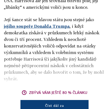
USA. Harrisová ale jen srovnala bitevní pole, její
„líbánky“ s americkými voliči jsou u konce.
Její šance stát se hlavou státu jsou stejné jako
jejího soupeře Donalda Trumpa
, i když
demokratka získává v průzkumech lehký náskok
dvou či tří procent. Vzhledem k neochotě
konzervativnějších voličů odpovídat na otázky
výzkumníků a vzhledem k volebnímu systému
potřebuje Harrisová (či jakýkoliv jiný kandidát)
nejméně pětiprocentní náskok v celostátních
průzkumech, aby se dalo hovořit o tom, že by mohl
vyhrát.
ZBÝVÁ VÁM JEŠTĚ 80 % ČLÁNKU
Číst dál za