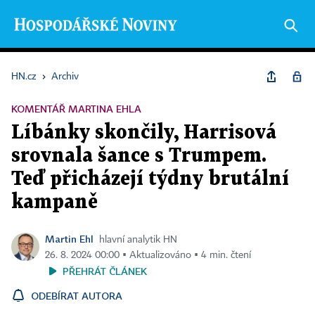
HN.cz
›
Archiv
KOMENTÁŘ MARTINA EHLA
Líbánky skončily, Harrisová
srovnala šance s Trumpem.
Teď přicházejí týdny brutální
kampaně
Martin Ehl
hlavní analytik HN
26. 8. 2024 00:00 ▪ Aktualizováno ▪ 4 min. čtení
PŘEHRÁT ČLÁNEK
ODEBÍRAT AUTORA