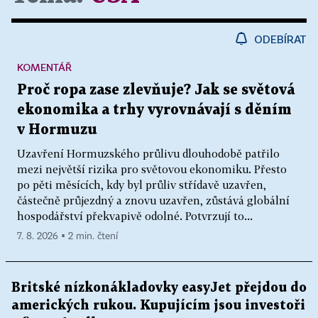
ODEBÍRAT
KOMENTÁŘ
Proč ropa zase zlevňuje? Jak se světová
ekonomika a trhy vyrovnávají s děním
v Hormuzu
Uzavření Hormuzského průlivu dlouhodobě patřilo
mezi největší rizika pro světovou ekonomiku. Přesto
po pěti měsících, kdy byl průliv střídavě uzavřen,
částečně průjezdný a znovu uzavřen, zůstává globální
hospodářství překvapivě odolné. Potvrzují to...
7. 8. 2026 ▪ 2 min. čtení
Britské nízkonákladovky easyJet přejdou do
amerických rukou. Kupujícím jsou investoři