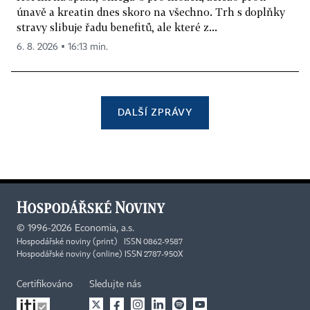
únavě a kreatin dnes skoro na všechno. Trh s doplňky
stravy slibuje řadu benefitů, ale které z...
6. 8. 2026 ▪ 16:13 min.
DALŠÍ ZPRÁVY
©
1996-2026
Economia, a.s.
Hospodářské noviny (print) ISSN 0862-9587
Hospodářské noviny (online) ISSN 2787-950X
Certifikováno
Sledujte nás