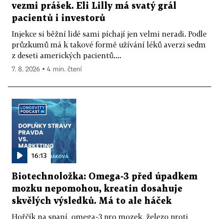
vezmi prášek. Eli Lilly má svatý grál
pacientů i investorů
Injekce si běžní lidé sami píchají jen velmi neradi. Podle
průzkumů má k takové formě užívání léků averzi sedm
z deseti amerických pacientů....
7. 8. 2026 ▪ 4 min. čtení
16:13
Biotechnoložka: Omega-3 před úpadkem
mozku nepomohou, kreatin dosahuje
skvělých výsledků. Má to ale háček
Hořčík na spaní, omega-3 pro mozek, železo proti