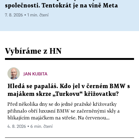
společnosti. Tentokrát je na vině Meta
7. 8. 2026 ▪ 1 min. čtení
Vybíráme z HN
JAN KUBITA
Hledá se papaláš. Kdo jel v černém BMW s
majákem skrze „Turkovu“ křižovatku?
Před několika dny se do jedné pražské křižovatky
přihnalo obří luxusní BMW se začerněnými skly a
blikajícím majáčkem na střeše. Na červenou...
4. 8. 2026 ▪ 6 min. čtení