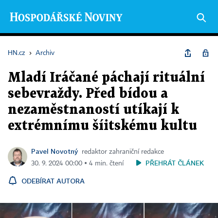
HN.cz
›
Archiv
Mladí Iráčané páchají rituální
sebevraždy. Před bídou a
nezaměstnaností utíkají k
extrémnímu šíitskému kultu
Pavel Novotný
redaktor zahraniční redakce
PŘEHRÁT ČLÁNEK
30. 9. 2024 00:00 ▪ 4 min. čtení
ODEBÍRAT AUTORA