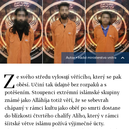
Autor ▪
Irácké ministerstvo vnitra
Z
e svého středu vylosují věřícího, který se pak
oběsí. Učiní tak údajně bez rozpaků a s
potěšením. Stoupenci extrémní islámské skupiny
známé jako Alláhíja totiž věří, že se sebevrah
chápaný v rámci kultu jako oběť po smrti dostane
do blízkosti čtvrtého chalífy Alího, který v rámci
šíitské větve islámu požívá výjimečné úcty.