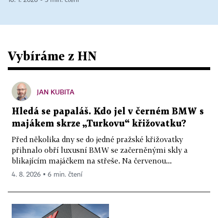
16. 1. 2026 ▪ 5 min. čtení
Vybíráme z HN
JAN KUBITA
Hledá se papaláš. Kdo jel v černém BMW s
majákem skrze „Turkovu“ křižovatku?
Před několika dny se do jedné pražské křižovatky
přihnalo obří luxusní BMW se začerněnými skly a
blikajícím majáčkem na střeše. Na červenou...
4. 8. 2026 ▪ 6 min. čtení