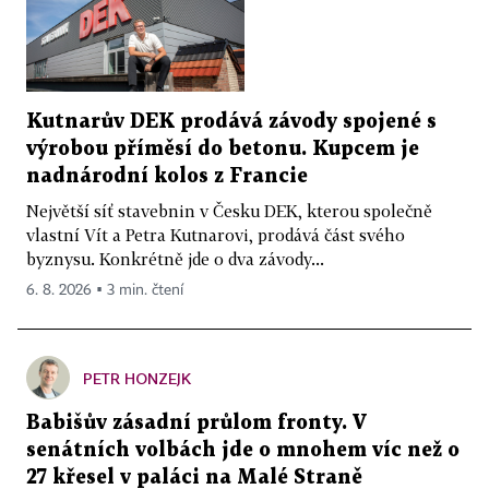
Kutnarův DEK prodává závody spojené s
výrobou příměsí do betonu. Kupcem je
nadnárodní kolos z Francie
Největší síť stavebnin v Česku DEK, kterou společně
vlastní Vít a Petra Kutnarovi, prodává část svého
byznysu. Konkrétně jde o dva závody...
6. 8. 2026 ▪ 3 min. čtení
PETR HONZEJK
Babišův zásadní průlom fronty. V
senátních volbách jde o mnohem víc než o
27 křesel v paláci na Malé Straně