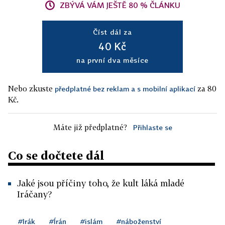
ZBÝVÁ VÁM JEŠTĚ 80 % ČLÁNKU
Číst dál za
40 Kč
na první dva měsíce
Nebo zkuste
za 80
předplatné bez reklam a s mobilní aplikací
Kč.
Máte již předplatné?
Přihlaste se
Co se dočtete dál
Jaké jsou příčiny toho, že kult láká mladé
Iráčany?
#Irák
#Írán
#islám
#náboženství