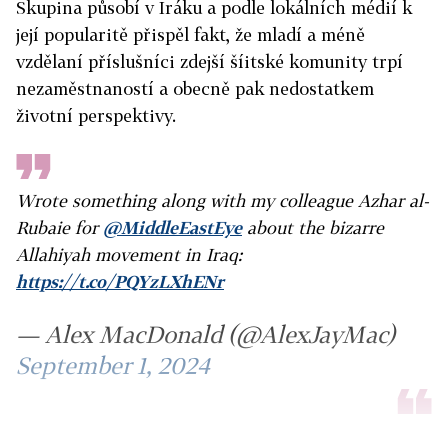
Skupina působí v Iráku a podle lokálních médií k
její popularitě přispěl fakt, že mladí a méně
vzdělaní příslušníci zdejší šíitské komunity trpí
nezaměstnaností a obecně pak nedostatkem
životní perspektivy.
Wrote something along with my colleague Azhar al-
Rubaie for
@MiddleEastEye
about the bizarre
Allahiyah movement in Iraq:
https://t.co/PQYzLXhENr
— Alex MacDonald (@AlexJayMac)
September 1, 2024