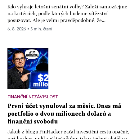
Kdo vyhraje letošní senátní volby? Záleží samozřejmě
na kritériích, podle kterých budeme vítězství
posuzovat. Ale je velmi pravděpodobné, že...
6. 8. 2026 ▪ 5 min. čtení
FINANČNÍ NEZÁVISLOST
První účet vynuloval za měsíc. Dnes má
portfolio o dvou milionech dolarů a
finanční svobodu
Jakub z blogu FinHacker začal investiční cestu opačně,
než by dnes radil začátečníkům: jako student vletěl na