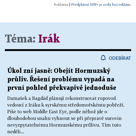
|
Předplatné HN+ je zcela bez reklam.
Téma:
Irák
ODEBÍRAT
Úkol zní jasně: Obejít Hormuzský
průliv. Řešení problému vypadá na
první pohled překvapivě jednoduše
Damašek a Bagdád plánují rekonstruovat ropovod
vedoucí z Iráku k syrskému středomořskému pobřeží.
Píše to web Middle East Eye, podle něhož jde o
dlouhodobou snahu vyhnout se při přepravě surovin
nevyzpytatelnému Hormuzskému průlivu. Tím tuto
neděli...