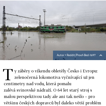
Autor ▪
Reddit/Proof-Bed-1697
T
y záběry o víkendu obletěly Česko i Evropu:
zelenočerná lokomotiva vyčnívající už jen
centimetry nad vodu, která pomalu
zalévá svinovské nádraží. O 64 let starý stroj s
malou perspektivou tady ale ani tak nešlo – pro
většinu českých dopravců byl daleko větší problém