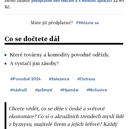
Nebo zkuste
za 80
předplatné bez reklam a s mobilní aplikací
Kč.
Máte již předplatné?
Přihlaste se
Co se dočtete dál
Které továrny a komodity povodně odřízly.
A vystačí jim zásoby?
#Povodně 2024
#železnice
#Ostrava
#nádraží
#průmysl
#Hyundai
#Nošovice
Chcete vědět, co se děje v české a světové
ekonomice? Co si o aktuálních trendech myslí lidé
z byznysu, majitelé firem a jejich šéfové? Každý