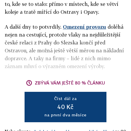
to, kde se to stalo: přímo v místech, kde se větví
koleje a tratě mířící do Ostravy i Opavy.
A další dny to potvrdily.
Omezení provozu
doléhá
nejen na cestující, protože vlaky na nejdůležitější
české relaci z Prahy do Slezska končí před
Ostravou, ale možná ještě větší měrou na nákladní
dopravce. A taky na firmy – lidé z nich mimo
záznam mluví o výrazném omezení výroby.
ZBÝVÁ VÁM JEŠTĚ 80 % ČLÁNKU
Číst dál za
40 Kč
na první dva měsíce