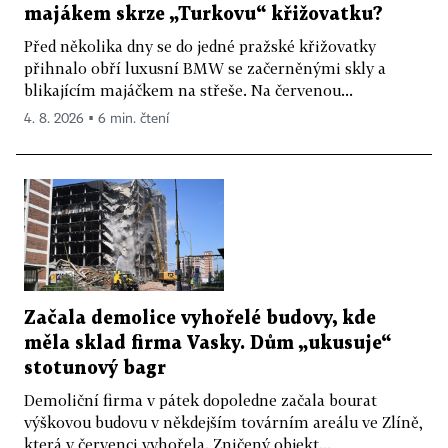
majákem skrze „Turkovu“ křižovatku?
Před několika dny se do jedné pražské křižovatky
přihnalo obří luxusní BMW se začerněnými skly a
blikajícím majáčkem na střeše. Na červenou...
4. 8. 2026 ▪ 6 min. čtení
Začala demolice vyhořelé budovy, kde
měla sklad firma Vasky. Dům „ukusuje“
stotunový bagr
Demoliční firma v pátek dopoledne začala bourat
výškovou budovu v někdejším továrním areálu ve Zlíně,
která v červenci vyhořela. Zničený objekt...