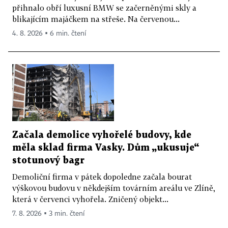
přihnalo obří luxusní BMW se začerněnými skly a
blikajícím majáčkem na střeše. Na červenou...
4. 8. 2026 ▪ 6 min. čtení
Začala demolice vyhořelé budovy, kde
měla sklad firma Vasky. Dům „ukusuje“
stotunový bagr
Demoliční firma v pátek dopoledne začala bourat
výškovou budovu v někdejším továrním areálu ve Zlíně,
která v červenci vyhořela. Zničený objekt...
7. 8. 2026 ▪ 3 min. čtení