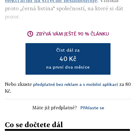
elektrárnu na střechu nenamontuje
. Vznikla
proto „černá listina“ společností, na které si dát
pozor.
ZBÝVÁ VÁM JEŠTĚ 90 % ČLÁNKU
Číst dál za
40 Kč
na první dva měsíce
Nebo zkuste
za 80
předplatné bez reklam a s mobilní aplikací
Kč.
Máte již předplatné?
Přihlaste se
Co se dočtete dál