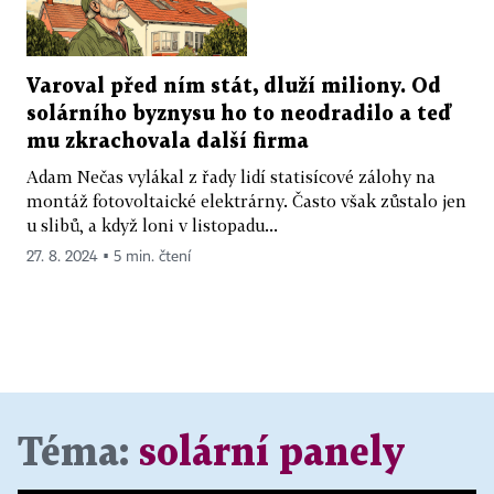
Varoval před ním stát, dluží miliony. Od
solárního byznysu ho to neodradilo a teď
mu zkrachovala další firma
Adam Nečas vylákal z řady lidí statisícové zálohy na
montáž fotovoltaické elektrárny. Často však zůstalo jen
u slibů, a když loni v listopadu...
27. 8. 2024 ▪ 5 min. čtení
Téma:
solární panely