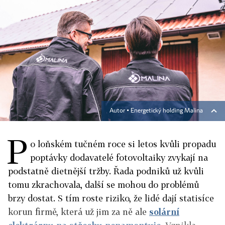
Autor ▪
Energetický holding Malina
P
o loňském tučném roce si letos kvůli propadu
poptávky dodavatelé fotovoltaiky zvykají na
podstatně dietnější tržby. Řada podniků už kvůli
tomu zkrachovala, další se mohou do problémů
brzy dostat. S tím roste riziko, že lidé dají statisíce
korun firmě, která už jim za ně ale
solární