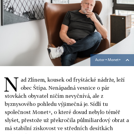
Autor ▪
Monet+
N
ad Zlínem, kousek od fryštácké nádrže, leží
obec Štípa. Nenápadná vesnice o pár
stovkách obyvatel ničím nevyčnívá, ale z
byznysového pohledu výjimečná je. Sídlí tu
společnost Monet+, o které dosud nebylo téměř
slyšet, přestože už překročila půlmiliardový obrat a
má stabilní ziskovost ve středních desítkách