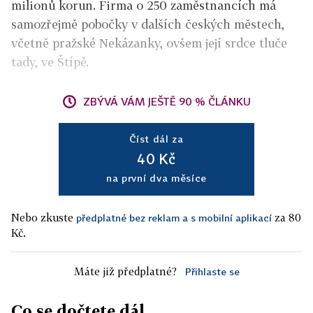
milionů korun. Firma o 250 zaměstnancích má
samozřejmě pobočky v dalších českých městech,
včetně pražské Nekázanky, ovšem její srdce tluče
tady, ve Štípě.
ZBÝVÁ VÁM JEŠTĚ 90 % ČLÁNKU
Číst dál za
40 Kč
na první dva měsíce
Nebo zkuste
za 80
předplatné bez reklam a s mobilní aplikací
Kč.
Máte již předplatné?
Přihlaste se
Co se dočtete dál