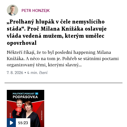
PETR HONZEJK
„Prolhaný hlupák v čele nemyslícího
stáda“. Proč Milana Knížáka oslavuje
vláda vedená mužem, kterým umělec
opovrhoval
Někteří říkají, že to byl poslední happening Milana
Knížáka. A něco na tom je. Pohřeb se státními poctami
organizovaný těmi, kterými slavný...
7. 8. 2026 ▪ 4 min. čtení
55:23