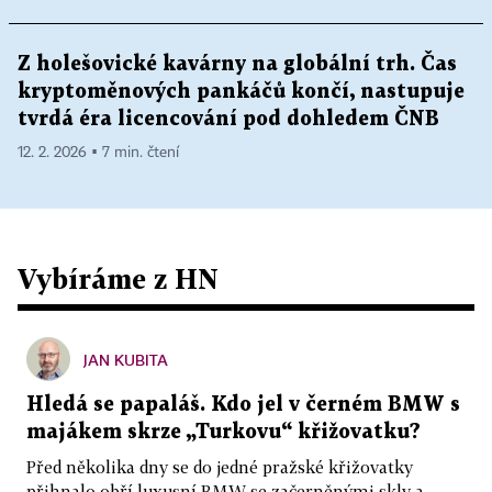
Z holešovické kavárny na globální trh. Čas
kryptoměnových pankáčů končí, nastupuje
tvrdá éra licencování pod dohledem ČNB
12. 2. 2026 ▪ 7 min. čtení
Vybíráme z HN
JAN KUBITA
Hledá se papaláš. Kdo jel v černém BMW s
majákem skrze „Turkovu“ křižovatku?
Před několika dny se do jedné pražské křižovatky
přihnalo obří luxusní BMW se začerněnými skly a