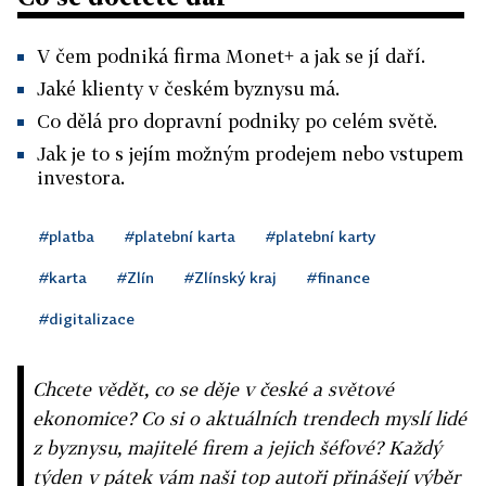
V čem podniká firma Monet+ a jak se jí daří.
Jaké klienty v českém byznysu má.
Co dělá pro dopravní podniky po celém světě.
Jak je to s jejím možným prodejem nebo vstupem
investora.
#platba
#platební karta
#platební karty
#karta
#Zlín
#Zlínský kraj
#finance
#digitalizace
Chcete vědět, co se děje v české a světové
ekonomice? Co si o aktuálních trendech myslí lidé
z byznysu, majitelé firem a jejich šéfové? Každý
týden v pátek vám naši top autoři přinášejí výběr