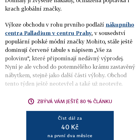
Dohnaly ji zvýšené náklady, ochlazená poptávka i
krach globální značky.
Výloze obchodu v rohu prvního podlaží
nákupního
centra Palladium v centru Prahy
, v sousedství
populární polské módní značky Mohito, stále ještě
dominují červené tabule s nápisem „Vše za
polovinu“, které připomínají nedávný výprodej.
Nyní je ale vchod do potemnělého krámu zastavěný
nábytkem, stejně jako další části výlohy. Obchod
tento týden ještě neotevřel a také už neotevře.
ZBÝVÁ VÁM JEŠTĚ 80 % ČLÁNKU
Číst dál za
40 Kč
na první dva měsíce