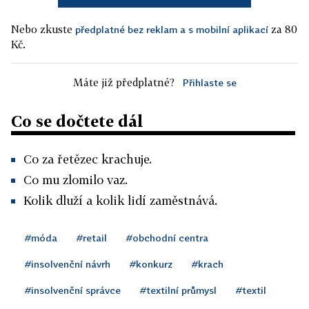
Nebo zkuste
za 80
předplatné bez reklam a s mobilní aplikací
Kč.
Máte již předplatné?
Přihlaste se
Co se dočtete dál
Co za řetězec krachuje.
Co mu zlomilo vaz.
Kolik dluží a kolik lidí zaměstnává.
#móda
#retail
#obchodní centra
#insolvenční návrh
#konkurz
#krach
#insolvenční správce
#textilní průmysl
#textil