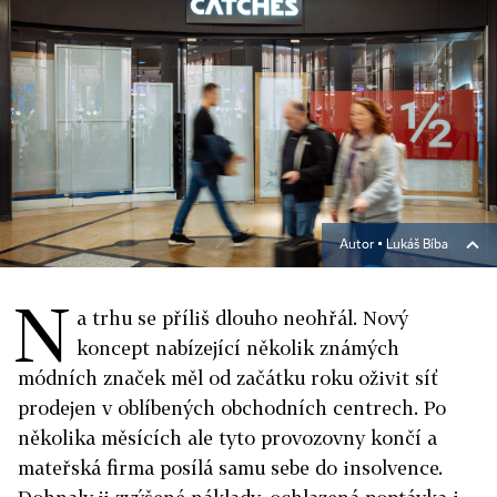
Autor ▪
Lukáš Bíba
N
a trhu se příliš dlouho neohřál. Nový
koncept nabízející několik známých
módních značek měl od začátku roku oživit síť
prodejen v oblíbených obchodních centrech. Po
několika měsících ale tyto provozovny končí a
mateřská firma posílá samu sebe do insolvence.