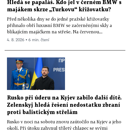
Hledá se papaláš. Kdo jel v černém BMW s
majákem skrze „Turkovu“ křižovatku?
Před několika dny se do jedné pražské křižovatky
přihnalo obří luxusní BMW se začerněnými skly a
blikajícím majáčkem na střeše. Na červenou...
4. 8. 2026 ▪ 6 min. čtení
Rusko při úderu na Kyjev zabilo další dítě.
Zelenskyj hledá řešení nedostatku zbraní
proti balistickým střelám
Rusko v noci na sobotu znovu zaútočilo na Kyjev a jeho
okolí. Při útoku zahynul tříletý chlapec se svými