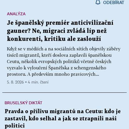
ODEBÍRAT
ANALÝZA
Je španělský premiér anticivilizační
gauner? Ne, migraci zvládá líp než
konkurenti, kritiku ale zaslouží
Když se v médiích a na sociálních sítích objevily záběry
tisíců migrantů, kteří doslova zaplavili španělskou
Ceutu, několik evropských politiků včetně českých
vyzvalo k vyloučení Španělska z schengenského
prostoru. A především mnoho pravicových...
5. 8. 2026 ▪ 4 min. čtení
BRUSELSKÝ DIKTÁT
Pravda o přílivu migrantů na Ceutu: kdo je
zastavil, kdo selhal a jak se ztrapnili naši
politici