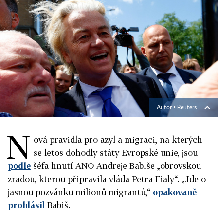
Autor ▪
Reuters
N
ová pravidla pro azyl a migraci, na kterých
se letos dohodly státy Evropské unie, jsou
podle
šéfa hnutí ANO Andreje Babiše „obrovskou
zradou, kterou připravila vláda Petra Fialy“. „Jde o
jasnou pozvánku milionů migrantů,“
opakovaně
prohlásil
Babiš.