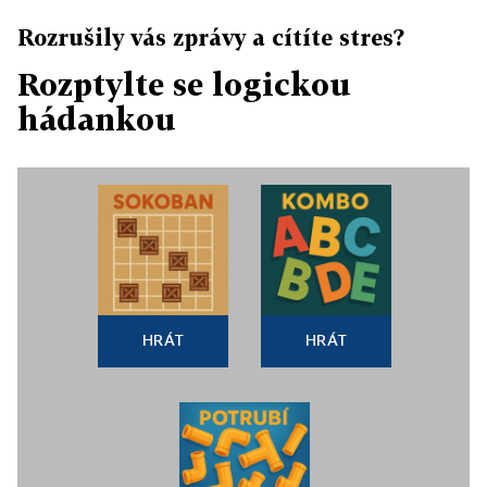
Rozrušily vás zprávy a cítíte stres?
Rozptylte se logickou
hádankou
HRÁT
HRÁT