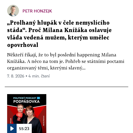
PETR HONZEJK
„Prolhaný hlupák v čele nemyslícího
stáda“. Proč Milana Knížáka oslavuje
vláda vedená mužem, kterým umělec
opovrhoval
Někteří říkají, že to byl poslední happening Milana
Knížáka. A něco na tom je. Pohřeb se státními poctami
organizovaný těmi, kterými slavný...
7. 8. 2026 ▪ 4 min. čtení
55:23