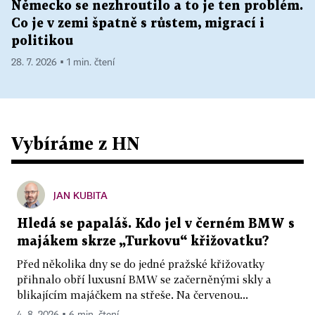
Německo se nezhroutilo a to je ten problém.
Co je v zemi špatně s růstem, migrací i
politikou
28. 7. 2026 ▪ 1 min. čtení
Vybíráme z HN
JAN KUBITA
Hledá se papaláš. Kdo jel v černém BMW s
majákem skrze „Turkovu“ křižovatku?
Před několika dny se do jedné pražské křižovatky
přihnalo obří luxusní BMW se začerněnými skly a
blikajícím majáčkem na střeše. Na červenou...
4. 8. 2026 ▪ 6 min. čtení