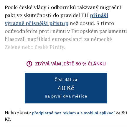
Podle české vlády i odborníků takzvaný migrační
pakt ve skutečnosti do pravidel EU
přináší
výrazně přísnější přístup
než dosud. S tímto
odůvodněním proti němu v Evropském parlamentu
hlasovali například europoslanci za německé
Zelené nebo české Piráty.
ZBÝVÁ VÁM JEŠTĚ 80 % ČLÁNKU
Číst dál za
40 Kč
na první dva měsíce
Nebo zkuste
za 80
předplatné bez reklam a s mobilní aplikací
Kč.