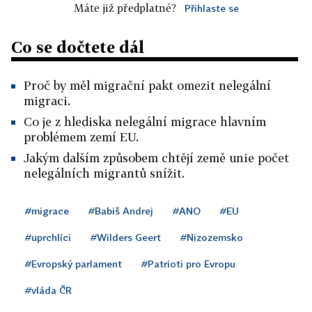
Máte již předplatné?
Přihlaste se
Co se dočtete dál
Proč by měl migrační pakt omezit nelegální
migraci.
Co je z hlediska nelegální migrace hlavním
problémem zemí EU.
Jakým dalším způsobem chtějí země unie počet
nelegálních migrantů snížit.
#migrace
#Babiš Andrej
#ANO
#EU
#uprchlíci
#Wilders Geert
#Nizozemsko
#Evropský parlament
#Patrioti pro Evropu
#vláda ČR