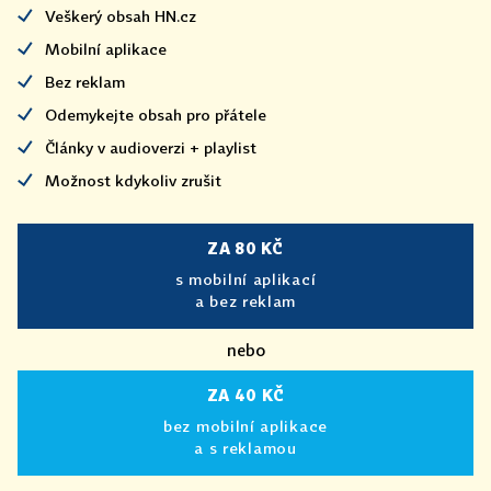
Veškerý obsah HN.cz
Mobilní aplikace
Bez reklam
Odemykejte obsah pro přátele
Články v audioverzi + playlist
Možnost kdykoliv zrušit
ZA 80 KČ
s mobilní aplikací
a bez reklam
nebo
ZA 40 KČ
bez mobilní aplikace
a s reklamou