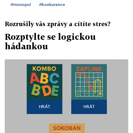
#monopol
#konkurence
Rozrušily vás zprávy a cítíte stres?
Rozptylte se logickou
hádankou
HRÁT
HRÁT