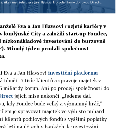
, říkají manželé Eva a Jan Hlavsovi k prodeji firmy do rukou Directu.
anželé Eva a Jan Hlavsovi rozjeté kariéry v
 londýnské City a založili start-up Fondee,
el nízkonákladové investování do burzovně
. Minulý týden prodali společnost
ka.
li Eva a Jan Hlavsovi
investiční platformu
á téměř 17 tisíc klientů a spravuje majetek v
5 miliardy korun. Ani po prodeji společnosti do
Direct
jejich mise nekončí. „Jedeme dál.
u, kdy Fondee bude velký a významný hráč,“
cílem je spravovat majetek ve výši sto miliard
ní klientů podílových fondů s vyššími poplatky
eré leží na účtech v bankách, k investování.