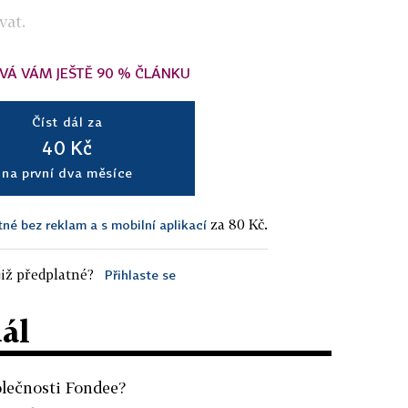
vat.
VÁ VÁM JEŠTĚ 90 % ČLÁNKU
Číst dál za
40 Kč
na první dva měsíce
za 80 Kč.
tné bez reklam a s mobilní aplikací
iž předplatné?
Přihlaste se
dál
olečnosti Fondee?