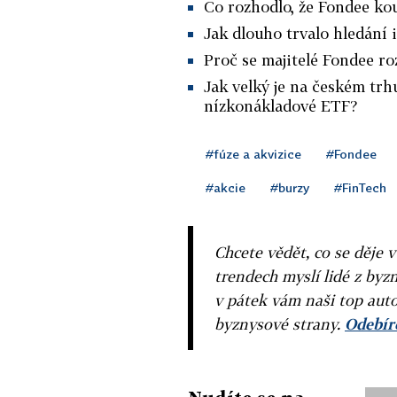
Co rozhodlo, že Fondee ko
Jak dlouho trvalo hledání 
Proč se majitelé Fondee ro
Jak velký je na českém trh
nízkonákladové ETF?
#fúze a akvizice
#Fondee
#akcie
#burzy
#FinTech
Chcete vědět, co se děje 
trendech myslí lidé z byzn
v pátek vám naši top auto
byznysové strany.
Odebíre