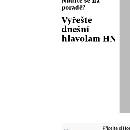
Nudíte se na
poradě?
Vyřešte
dnešní
hlavolam HN
Přidejte si H