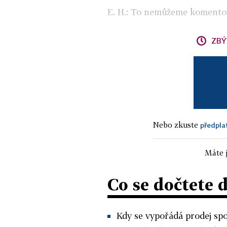
E. H.: To nemůžeme komento
ZBÝ
Nebo zkuste
předpla
Máte j
Co se dočtete 
Kdy se vypořádá prodej sp