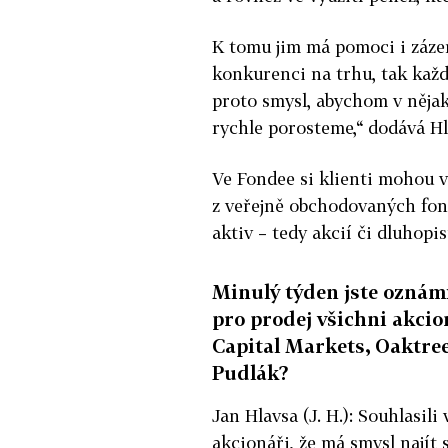
K tomu jim má pomoci i záze
konkurenci na trhu, tak každ
proto smysl, abychom v nějak
rychle porosteme,“ dodává Hl
Ve Fondee si klienti mohou vy
z veřejně obchodovaných fond
aktiv – tedy akcií či dluhop
Minulý týden jste oznámil
pro prodej všichni akcio
Capital Markets, Oaktree
Pudlák?
Jan Hlavsa (J. H.): Souhlasil
akcionáři, že má smysl najít