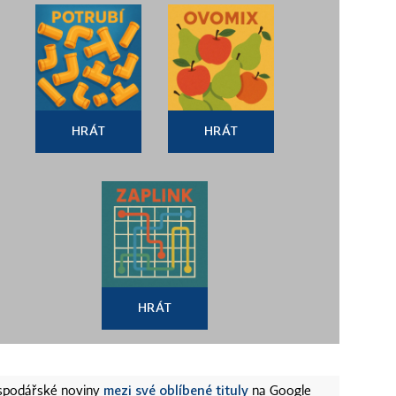
HRÁT
HRÁT
HRÁT
mezi své oblíbené tituly
ospodářské noviny
na Google