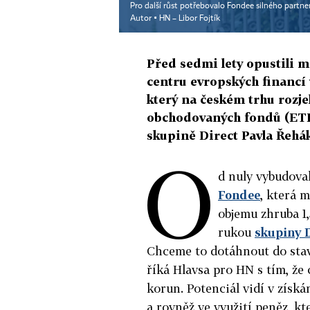
Pro další růst potřebovalo Fondee silného partnera
Autor ▪
HN – Libor Fojtík
Před sedmi lety opustili m
centru evropských financí v
který na českém trhu rozj
obchodovaných fondů (ETF)
skupině Direct Pavla Řehá
O
d nuly vybudova
Fondee
, která m
objemu zhruba 1,
rukou
skupiny 
Chceme to dotáhnout do stav
říká Hlavsa pro HN s tím, že 
korun. Potenciál vidí v získá
a rovněž ve využití peněz, kt