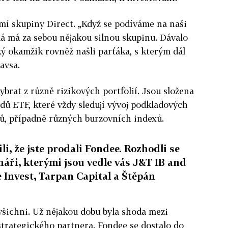
mí skupiny Direct. „Když se podíváme na naši
á má za sebou nějakou silnou skupinu. Dávalo
ý okamžik rovněž našli parťáka, s kterým dál
avsa.
brat z různě rizikových portfolií. Jsou složena
ů ETF, které vždy sledují vývoj podkladových
isů, případně různých burzovních indexů.
i, že jste prodali Fondee. Rozhodli se
náři, kterými jsou vedle vás J&T IB and
 Invest, Tarpan Capital a Štěpán
i všichni. Už nějakou dobu byla shoda mezi
 strategického partnera. Fondee se dostalo do