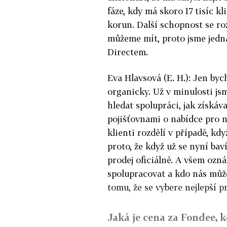
fáze, kdy má skoro 17 tisíc kl
korun. Další schopnost se roz
můžeme mít, proto jsme jedna
Directem.
Eva Hlavsová (E. H.): Jen byc
organicky. Už v minulosti jsm
hledat spolupráci, jak získáv
pojišťovnami o nabídce pro naš
klienti rozdělí v případě, kdy
proto, že když už se nyní baví
prodej oficiálně. A všem oz
spolupracovat a kdo nás může
tomu, že se vybere nejlepší p
Jaká je cena za Fondee, k