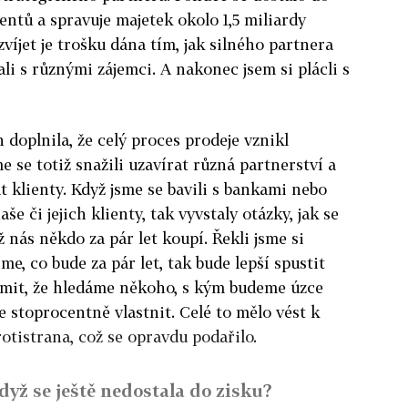
ientů a spravuje majetek okolo 1,5 miliardy
víjet je trošku dána tím, jak silného partnera
li s různými zájemci. A nakonec jsem si plácli s
h doplnila, že celý proces prodeje vznikl
e se totiž snažili uzavírat různá partnerství a
at klienty. Když jsme se bavili s bankami nebo
e či jejich klienty, tak vyvstaly otázky, jak se
ž nás někdo za pár let koupí. Řekli jsme si
me, co bude za pár let, tak bude lepší spustit
námit, že hledáme někoho, s kým budeme úzce
 stoprocentně vlastnit. Celé to mělo vést k
rotistrana, což se opravdu podařilo.
dyž se ještě nedostala do zisku?