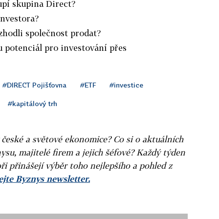
upí skupina Direct?
investora?
zhodli společnost prodat?
u potenciál pro investování přes
#DIRECT Pojišťovna
#ETF
#investice
#kapitálový trh
v české a světové ekonomice? Co si o aktuálních
ysu, majitelé firem a jejich šéfové? Každý týden
ři přinášejí výběr toho nejlepšího a pohled z
jte Byznys newsletter.