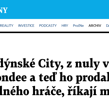
ARCHIV
REALITY
INVESTICE
PODCASTY
HRY
PročNe
D
dýnské City, z nuly 
ondee a teď ho prodal
ného hráče, říkají 