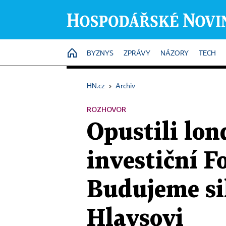
HOME
BYZNYS
ZPRÁVY
NÁZORY
TECH
HN.cz
›
Archiv
ROZHOVOR
Opustili lon
investiční F
Budujeme sil
Hlavsovi