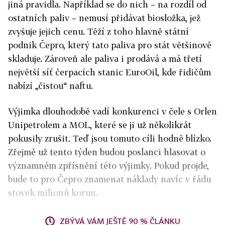
jiná pravidla. Například se do nich – na rozdíl od
ostatních paliv – nemusí přidávat biosložka, jež
zvyšuje jejich cenu. Těží z toho hlavně státní
podnik Čepro, který tato paliva pro stát většinově
skladuje. Zároveň ale paliva i prodává a má třetí
největší síť čerpacích stanic EuroOil, kde řidičům
nabízí „čistou“ naftu.
Výjimka dlouhodobě vadí konkurenci v čele s Orlen
Unipetrolem a MOL, které se ji už několikrát
pokusily zrušit. Teď jsou tomuto cíli hodně blízko.
Zřejmě už tento týden budou poslanci hlasovat o
významném zpřísnění této výjimky. Pokud projde,
bude to pro Čepro znamenat náklady navíc v řádu
stovek milionů korun.
ZBÝVÁ VÁM JEŠTĚ 90 % ČLÁNKU