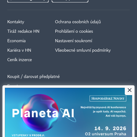
Kontakty
Ochrana osobních údajů
Tiráž redakce HN
Prohlášení o cookies
Economia
Nastavení soukromí
Kariéra v HN
Všeobecné smluvní podmínky
Ceník inzerce
Koupit / darovat předplatné
Eventy
×
Newslettery
RSS kanály
Autorská práva vykonává vydavatel. Bez písemného svolení vydavatele je
zakázáno jakékoli užití částí nebo celku díla, zejména rozmnožování a šíření