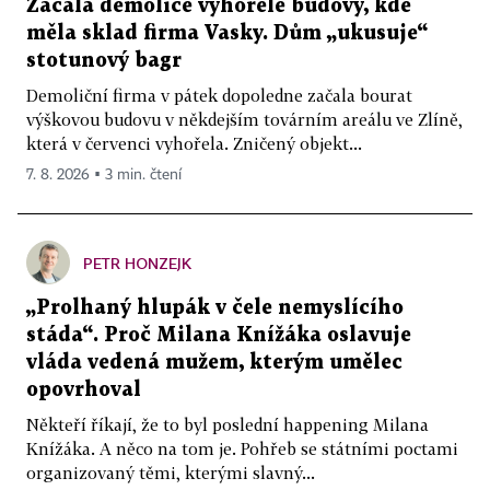
Začala demolice vyhořelé budovy, kde
měla sklad firma Vasky. Dům „ukusuje“
stotunový bagr
Demoliční firma v pátek dopoledne začala bourat
výškovou budovu v někdejším továrním areálu ve Zlíně,
která v červenci vyhořela. Zničený objekt...
7. 8. 2026 ▪ 3 min. čtení
PETR HONZEJK
„Prolhaný hlupák v čele nemyslícího
stáda“. Proč Milana Knížáka oslavuje
vláda vedená mužem, kterým umělec
opovrhoval
Někteří říkají, že to byl poslední happening Milana
Knížáka. A něco na tom je. Pohřeb se státními poctami
organizovaný těmi, kterými slavný...