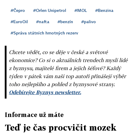
#Čepro
#Orlen Unipetrol
#MOL
#Benzina
#EuroOil
#nafta
#benzín
#palivo
#Správa státních hmotných rezerv
Chcete vědět, co se děje v české a světové
ekonomice? Co si o aktuálních trendech myslí lidé
z byznysu, majitelé firem a jejich šéfové? Každý
týden v pátek vám naši top autoři přinášejí výběr
toho nejlepšího a pohled z byznysové strany.
Odebírejte Byznys newsletter.
Informace už máte
Teď je čas procvičit mozek