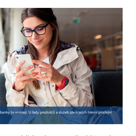
banky to vnímají. U řady produktů a služeb jde o jejich hlavní prodejní