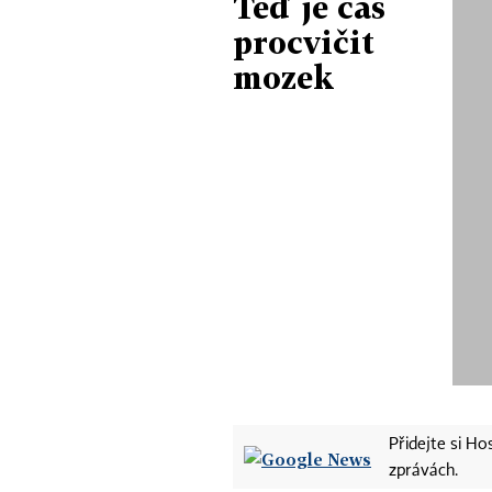
Teď je čas
procvičit
mozek
Přidejte si H
zprávách.