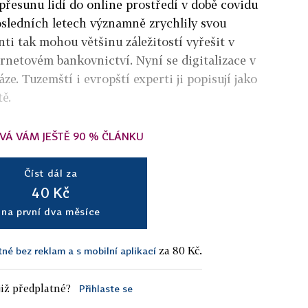
přesunu lidí do online prostředí v době covidu
sledních letech významně zrychlily svou
enti tak mohou většinu záležitostí vyřešit v
rnetovém bankovnictví. Nyní se digitalizace v
fáze. Tuzemští i evropští experti ji popisují jako
ě.
VÁ VÁM JEŠTĚ 90 % ČLÁNKU
Číst dál za
40 Kč
na první dva měsíce
za 80 Kč.
tné bez reklam a s mobilní aplikací
iž předplatné?
Přihlaste se