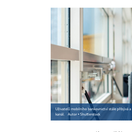
Uživatelů mobilního bankovnictví stále přibývá a 
kanál.
Autor ▪
Shutterstock