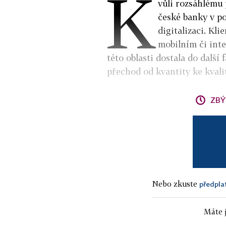
K
vůli rozsáhlému 
české banky v po
digitalizaci. Kli
mobilním či inte
této oblasti dostala do další 
přechod od kvantity ke kvalit
ZBÝ
Nebo zkuste
předpla
Máte j