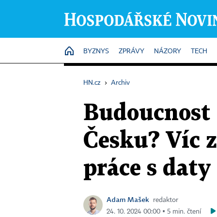
HOME
BYZNYS
ZPRÁVY
NÁZORY
TECH
HN.cz
›
Archiv
Budoucnost 
Česku? Víc z
práce s daty
Adam Mašek
redaktor
24. 10. 2024 00:00 ▪ 5 min. čtení