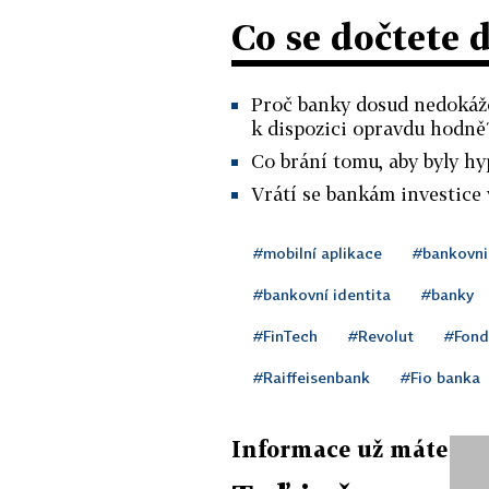
Co se dočtete 
Proč banky dosud nedokážou
k dispozici opravdu hodně
Co brání tomu, aby byly hy
Vrátí se bankám investice 
#mobilní aplikace
#bankovni
#bankovní identita
#banky
#FinTech
#Revolut
#Fond
#Raiffeisenbank
#Fio banka
Informace už máte