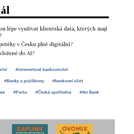
dál
 lépe využívat klientská data, kterých mají
?
potéky v Česku plně digitální?
vložené do AI?
ctví
#internetové bankovnictví
#Banky a pojišťovny
#bankovní účet
ee
#Portu
#Česká spořitelna
#Air Bank