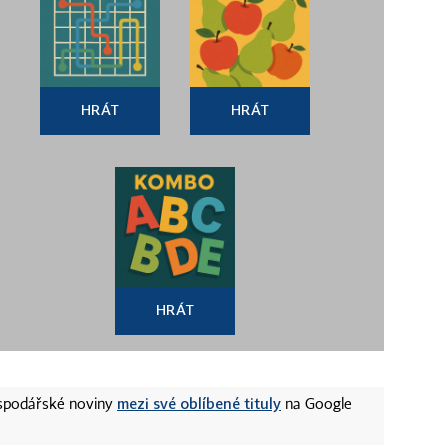
HRÁT
HRÁT
HRÁT
mezi své oblíbené tituly
ospodářské noviny
na Google