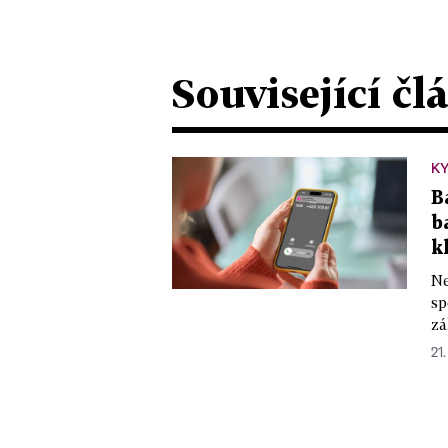
Související čl
KY
B
b
k
Ne
sp
zá
21