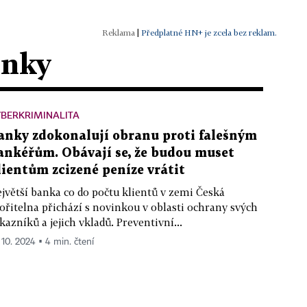
|
Předplatné HN+ je zcela bez reklam.
ánky
BERKRIMINALITA
anky zdokonalují obranu proti falešným
ankéřům. Obávají se, že budou muset
lientům zcizené peníze vrátit
jvětší banka co do počtu klientů v zemi Česká
ořitelna přichází s novinkou v oblasti ochrany svých
kazníků a jejich vkladů. Preventivní...
. 10. 2024 ▪ 4 min. čtení