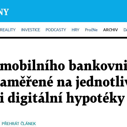
ARCHIV
REALITY
INVESTICE
PODCASTY
HRY
PročNe
D
mobilního bankovni
aměřené na jednotliv
 i digitální hypotéky
PŘEHRÁT ČLÁNEK