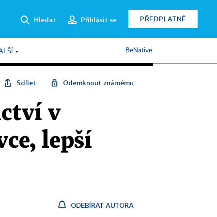
PŘEDPLATNÉ
Hledat
Přihlásit se
BeNative
ALŠÍ
Sdílet
Odemknout známému
ctví v
ce, lepší
ODEBÍRAT AUTORA