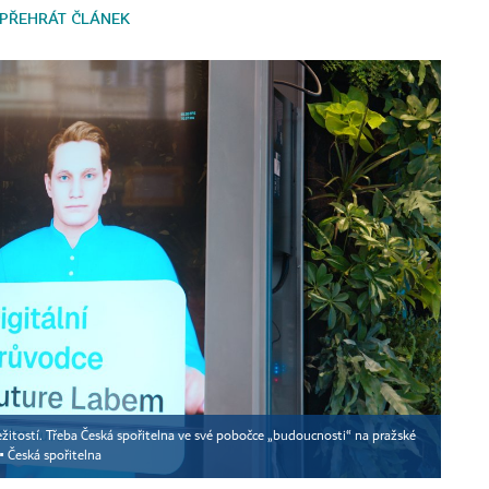
PŘEHRÁT ČLÁNEK
ležitostí. Třeba Česká spořitelna ve své pobočce „budoucnosti“ na pražské
 ▪
Česká spořitelna