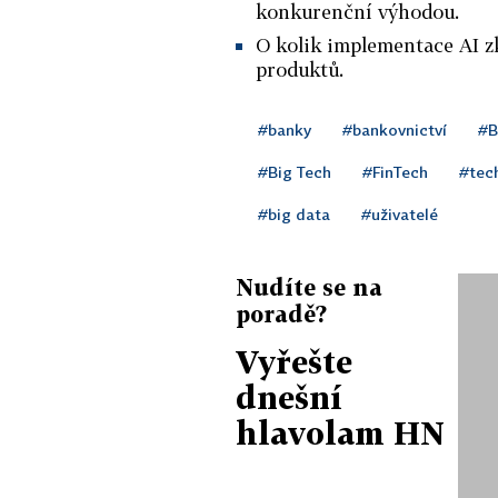
konkurenční výhodou.
O kolik implementace AI z
produktů.
#banky
#bankovnictví
#B
#Big Tech
#FinTech
#tec
#big data
#uživatelé
Nudíte se na
poradě?
Vyřešte
dnešní
hlavolam HN