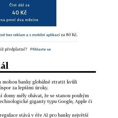
Číst dál za
40 Kč
na první dva měsíce
za 80 Kč.
tné bez reklam a s mobilní aplikací
iž předplatné?
Přihlaste se
dál
h mohou banky globálně ztratit kvůli
por za lepšími úroky.
ční domy měly obávat, že se stanou pouhým
echnologické giganty typu Google, Apple či
regulace stává v éře AI pro banky největší