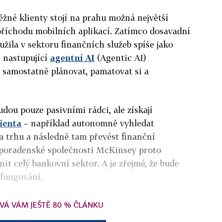
ěžné klienty stojí na prahu možná největší
říchodu mobilních aplikací. Zatímco dosavadní
užila v sektoru finančních služeb spíše jako
, nastupující
agentní AI
(Agentic AI)
 samostatně plánovat, pamatovat si a
.
udou pouze pasivními rádci, ale získají
ienta
– například autonomně vyhledat
 trhu a následně tam převést finanční
í poradenské společnosti McKinsey proto
nit celý bankovní sektor. A je zřejmé, že bude
 fungování.
VÁ VÁM JEŠTĚ 80 % ČLÁNKU