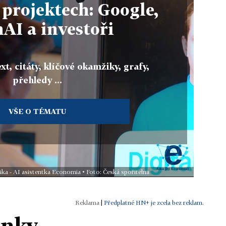
 projektech: Google,
AI a investoři
xt, citáty, klíčové okamžiky, grafy,
přehledy ...
VŠE O TÉMATU
ika - AI asistentka Economia • Foto: Česká spořitelna
|
Předplatné HN+ je zcela bez reklam.
ánky