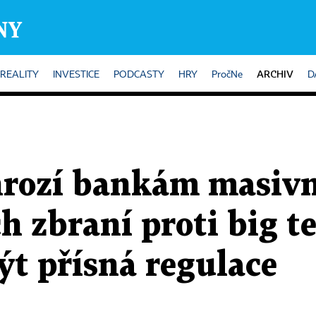
ARCHIV
REALITY
INVESTICE
PODCASTY
HRY
PročNe
D
hrozí bankám masiv
ch zbraní proti big 
ýt přísná regulace