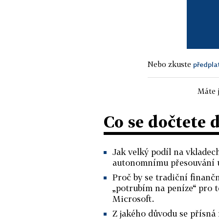
Nebo zkuste
předpla
Máte j
Co se dočtete 
Jak velký podíl na vkladec
autonomnímu přesouvání ús
Proč by se tradiční finan
„potrubím na peníze“ pro t
Microsoft.
Z jakého důvodu se přísná 