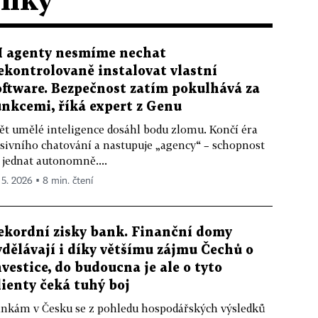
I agenty nesmíme nechat
ekontrolovaně instalovat vlastní
oftware. Bezpečnost zatím pokulhává za
unkcemi, říká expert z Genu
ět umělé inteligence dosáhl bodu zlomu. Končí éra
sivního chatování a nastupuje „agency“ – schopnost
 jednat autonomně....
. 5. 2026 ▪ 8 min. čtení
ekordní zisky bank. Finanční domy
ydělávají i díky většímu zájmu Čechů o
nvestice, do budoucna je ale o tyto
lienty čeká tuhý boj
nkám v Česku se z pohledu hospodářských výsledků