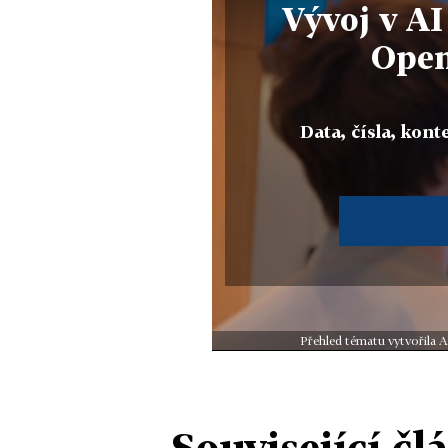
Vývoj v AI
Open
Data, čísla, konte
Přehled tématu vytvořila A
Související čl