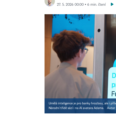
27. 5. 2026 00:00 ▪ 6 min. čtení
Umělá inteligence je pro banky hrozbou, ale i pří
Národní třídě sází i na AI avatara Adama.
Autor