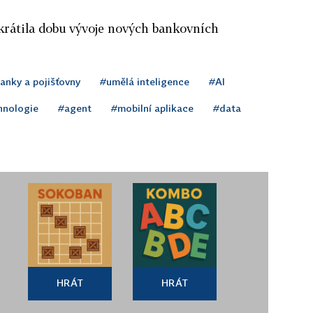
krátila dobu vývoje nových bankovních
anky a pojišťovny
#umělá inteligence
#AI
hnologie
#agent
#mobilní aplikace
#data
HRÁT
HRÁT