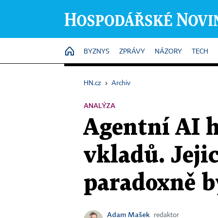
HOME
BYZNYS
ZPRÁVY
NÁZORY
TECH
HN.cz
›
Archiv
ANALÝZA
Agentní AI 
vkladů. Jeji
paradoxně b
Adam Mašek
redaktor