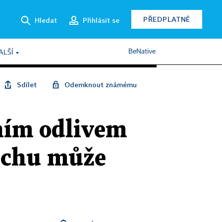
PŘEDPLATNÉ
Hledat
Přihlásit se
BeNative
ALŠÍ
Sdílet
Odemknout známému
ním odlivem
techu může