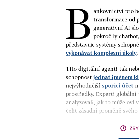
B
ankovnictví pro b
transformace od p
generativní AI slo
pokročilý chatbot
představuje systémy schopné
vykonávat komplexní úkoly
Tito digitální agenti tak neb
schopnost
jednat jménem kl
nejvýhodnější
spořicí účet
na
prostředky. Experti globáln
analyzovali, jak to může ovliv
čelit zásadní proměně svého
ZBÝ