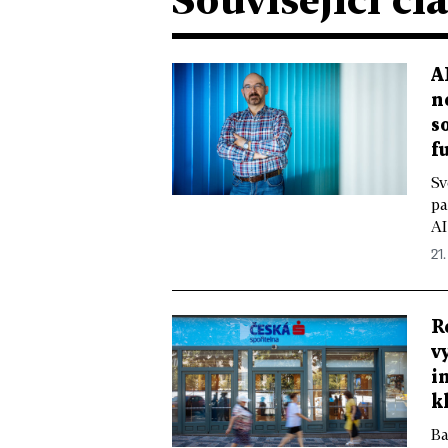
A
n
s
f
Sv
pa
AI
21
R
v
i
k
Ba