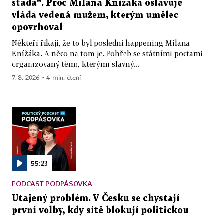
stáda“. Proč Milana Knížáka oslavuje
vláda vedená mužem, kterým umělec
opovrhoval
Někteří říkají, že to byl poslední happening Milana
Knížáka. A něco na tom je. Pohřeb se státními poctami
organizovaný těmi, kterými slavný...
7. 8. 2026 ▪ 4 min. čtení
55:23
PODCAST PODPÁSOVKA
Utajený problém. V Česku se chystají
první volby, kdy sítě blokují politickou