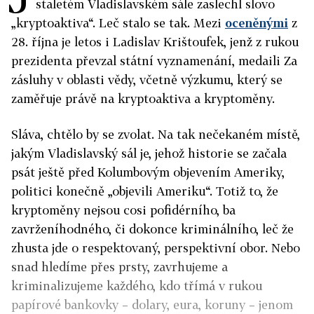
staletém Vladislavském sále zaslechl slovo
„kryptoaktiva“. Leč stalo se tak. Mezi
oceněnými
z
28. října je letos i Ladislav Krištoufek, jenž z rukou
prezidenta převzal státní vyznamenání, medaili Za
zásluhy v oblasti vědy, včetně výzkumu, který se
zaměřuje právě na kryptoaktiva a kryptoměny.
Sláva, chtělo by se zvolat. Na tak nečekaném místě,
jakým Vladislavský sál je, jehož historie se začala
psát ještě před Kolumbovým objevením Ameriky,
politici konečně „objevili Ameriku“. Totiž to, že
kryptoměny nejsou cosi pofidérního, ba
zavrženíhodného, či dokonce kriminálního, leč že
zhusta jde o respektovaný, perspektivní obor. Nebo
snad hledíme přes prsty, zavrhujeme a
kriminalizujeme každého, kdo třímá v rukou
papírové bankovky – dolary, eura, koruny – jenom