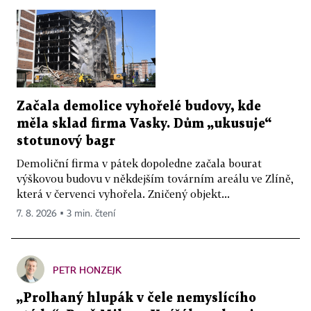
Začala demolice vyhořelé budovy, kde
měla sklad firma Vasky. Dům „ukusuje“
stotunový bagr
Demoliční firma v pátek dopoledne začala bourat
výškovou budovu v někdejším továrním areálu ve Zlíně,
která v červenci vyhořela. Zničený objekt...
7. 8. 2026 ▪ 3 min. čtení
PETR HONZEJK
„Prolhaný hlupák v čele nemyslícího