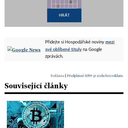
HRÁT
mezi
Přidejte si Hospodářské noviny
své oblíbené tituly
na Google
zprávách.
|
Předplatné HN+ je zcela bez reklam.
Související články