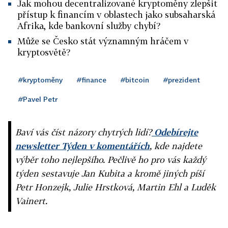
Jak mohou decentralizované kryptoměny zlepšit
přístup k financím v oblastech jako subsaharská
Afrika, kde bankovní služby chybí?
Může se Česko stát významným hráčem v
kryptosvětě?
#kryptoměny
#finance
#bitcoin
#prezident
#Pavel Petr
Baví vás číst názory chytrých lidí?
Odebírejte
newsletter Týden v komentářích
, kde najdete
výběr toho nejlepšího. Pečlivě ho pro vás každý
týden sestavuje Jan Kubita a kromě jiných píší
Petr Honzejk, Julie Hrstková, Martin Ehl a Luděk
Vainert.