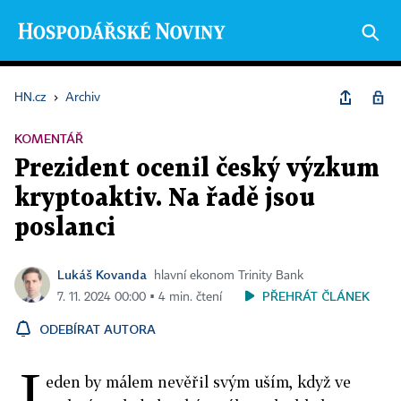
HN.cz
›
Archiv
KOMENTÁŘ
Prezident ocenil český výzkum
kryptoaktiv. Na řadě jsou
poslanci
Lukáš Kovanda
hlavní ekonom Trinity Bank
PŘEHRÁT ČLÁNEK
7. 11. 2024 00:00 ▪ 4 min. čtení
ODEBÍRAT AUTORA
J
eden by málem nevěřil svým uším, když ve