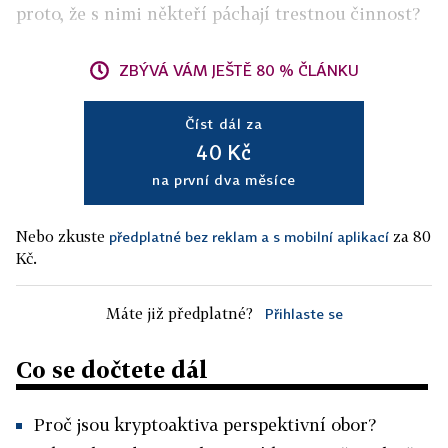
proto, že s nimi někteří páchají trestnou činnost?
ZBÝVÁ VÁM JEŠTĚ 80 % ČLÁNKU
Číst dál za
40 Kč
na první dva měsíce
Nebo zkuste
za 80
předplatné bez reklam a s mobilní aplikací
Kč.
Máte již předplatné?
Přihlaste se
Co se dočtete dál
Proč jsou kryptoaktiva perspektivní obor?