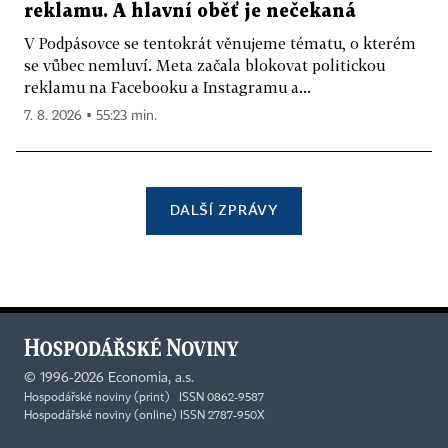
reklamu. A hlavní oběť je nečekaná
V Podpásovce se tentokrát věnujeme tématu, o kterém
se vůbec nemluví. Meta začala blokovat politickou
reklamu na Facebooku a Instagramu a...
7. 8. 2026 ▪ 55:23 min.
DALŠÍ ZPRÁVY
©
1996-2026
Economia, a.s.
Hospodářské noviny (print) ISSN 0862-9587
Hospodářské noviny (online) ISSN 2787-950X