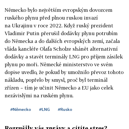
Německo bylo největším evropským dovozcem
ruského plynu před plnou ruskou invazí
na Ukrajinu v roce 2022. Když ruský prezident
Vladimir Putin přerušil dodávky plynu potrubím
do Německa a do dalších evropských zemí, začala
vláda kancléře Olafa Scholze shánět alternativní
dodávky a stavět terminály LNG pro příjem zásilek
plynu po moři. Německé ministerstvo ve svém
dopise uvedlo, že pokud by umožnilo převoz tohoto
nákladu, popřelo by smysl, proč byl terminál
zřízen – tím je učinit Německo a EU jako celek
nezávislými na ruském plynu.
#Německo
#LNG
#Rusko
Rozrušily vás zprávy a cítíte stres?