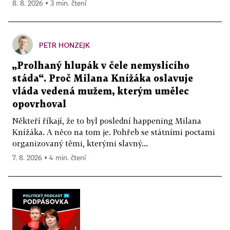
8. 8. 2026 ▪ 3 min. čtení
PETR HONZEJK
„Prolhaný hlupák v čele nemyslícího
stáda“. Proč Milana Knížáka oslavuje
vláda vedená mužem, kterým umělec
opovrhoval
Někteří říkají, že to byl poslední happening Milana
Knížáka. A něco na tom je. Pohřeb se státními poctami
organizovaný těmi, kterými slavný...
7. 8. 2026 ▪ 4 min. čtení