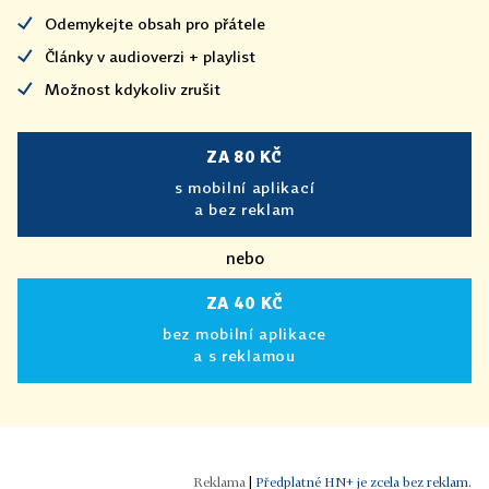
Odemykejte obsah pro přátele
Články v audioverzi + playlist
Možnost kdykoliv zrušit
ZA 80 KČ
s mobilní aplikací
a bez reklam
nebo
ZA 40 KČ
bez mobilní aplikace
a s reklamou
|
Předplatné HN+ je zcela bez reklam.