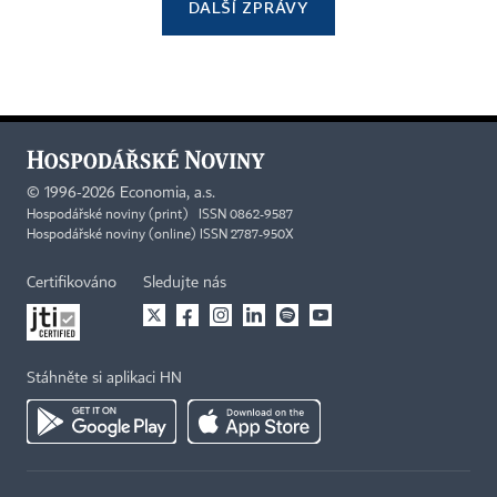
DALŠÍ ZPRÁVY
©
1996-2026
Economia, a.s.
Hospodářské noviny (print) ISSN 0862-9587
Hospodářské noviny (online) ISSN 2787-950X
Certifikováno
Sledujte nás
Stáhněte si aplikaci HN