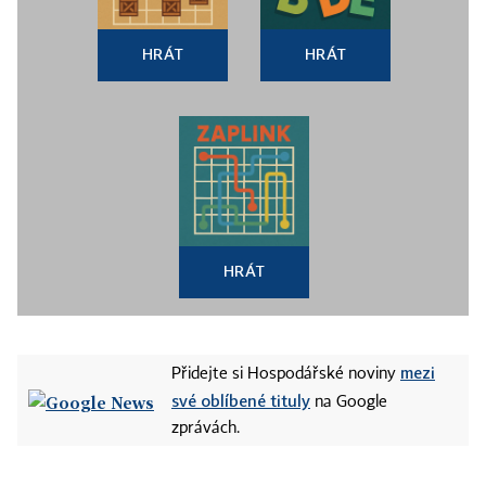
HRÁT
HRÁT
HRÁT
mezi
Přidejte si Hospodářské noviny
své oblíbené tituly
na Google
zprávách.