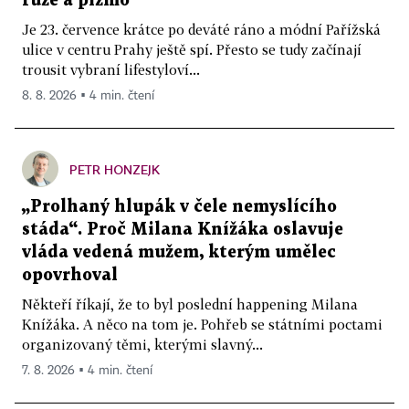
růže a pižmo
Je 23. července krátce po deváté ráno a módní Pařížská
ulice v centru Prahy ještě spí. Přesto se tudy začínají
trousit vybraní lifestyloví...
8. 8. 2026 ▪ 4 min. čtení
PETR HONZEJK
„Prolhaný hlupák v čele nemyslícího
stáda“. Proč Milana Knížáka oslavuje
vláda vedená mužem, kterým umělec
opovrhoval
Někteří říkají, že to byl poslední happening Milana
Knížáka. A něco na tom je. Pohřeb se státními poctami
organizovaný těmi, kterými slavný...
7. 8. 2026 ▪ 4 min. čtení