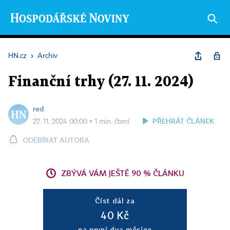
HN.cz
›
Archiv
Finanční trhy (27. 11. 2024)
red
PŘEHRÁT ČLÁNEK
27. 11. 2024 00:00 ▪ 1 min. čtení
ODEBÍRAT AUTORA
ZBÝVÁ VÁM JEŠTĚ 90 % ČLÁNKU
Číst dál za
40 Kč
na první dva měsíce