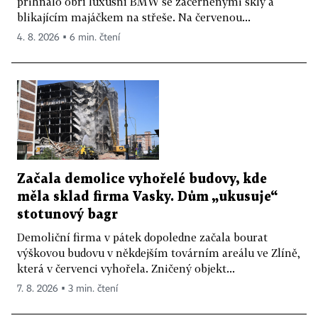
přihnalo obří luxusní BMW se začerněnými skly a
blikajícím majáčkem na střeše. Na červenou...
4. 8. 2026 ▪ 6 min. čtení
Začala demolice vyhořelé budovy, kde
měla sklad firma Vasky. Dům „ukusuje“
stotunový bagr
Demoliční firma v pátek dopoledne začala bourat
výškovou budovu v někdejším továrním areálu ve Zlíně,
která v červenci vyhořela. Zničený objekt...
7. 8. 2026 ▪ 3 min. čtení