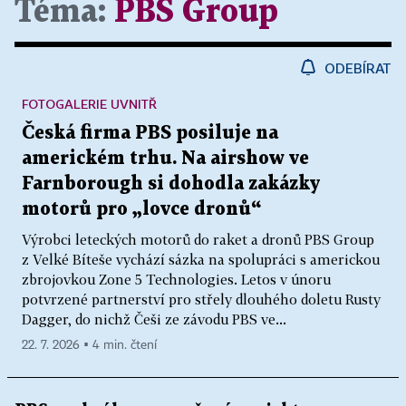
Téma:
PBS Group
ODEBÍRAT
FOTOGALERIE UVNITŘ
Česká firma PBS posiluje na
americkém trhu. Na airshow ve
Farnborough si dohodla zakázky
motorů pro „lovce dronů“
Výrobci leteckých motorů do raket a dronů PBS Group
z Velké Bíteše vychází sázka na spolupráci s americkou
zbrojovkou Zone 5 Technologies. Letos v únoru
potvrzené partnerství pro střely dlouhého doletu Rusty
Dagger, do nichž Češi ze závodu PBS ve...
22. 7. 2026 ▪ 4 min. čtení