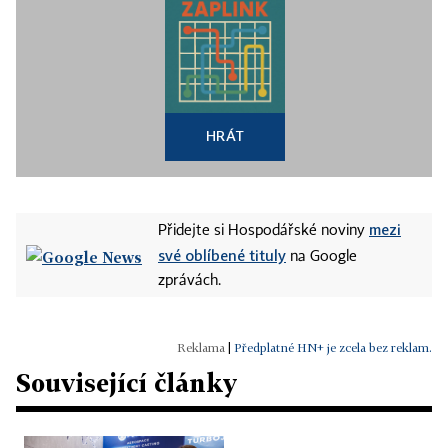
HRÁT
mezi
Přidejte si Hospodářské noviny
své oblíbené tituly
na Google
zprávách.
|
Předplatné HN+ je zcela bez reklam.
Související články