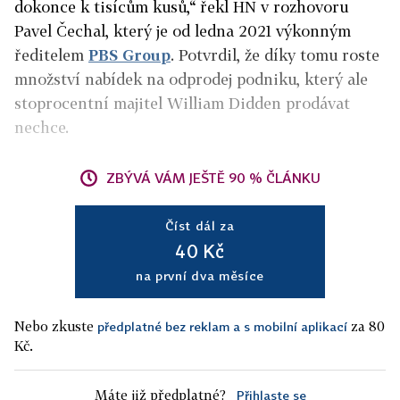
dokonce k tisícům kusů,“ řekl HN v rozhovoru
Pavel Čechal, který je od ledna 2021 výkonným
ředitelem
PBS Group
. Potvrdil, že díky tomu roste
množství nabídek na odprodej podniku
, který ale
stoprocentní majitel William Didden prodávat
nechce.
ZBÝVÁ VÁM JEŠTĚ 90 % ČLÁNKU
Číst dál za
40 Kč
na první dva měsíce
Nebo zkuste
za 80
předplatné bez reklam a s mobilní aplikací
Kč.
Máte již předplatné?
Přihlaste se