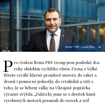
Autor ▪
HN – Lukáš Bíba
P
ro českou firmu PBS Group jsou poslední dva
roky obdobím rychlého růstu. Firma z Velké
Bíteše vyrábí hlavně proudové motory do raket a
dronů i pomocné jednotky do vrtulníků a těží z
toho, že se během války na Ukrajině poptávka
výrazně zvýšila. „Fakticky jsme se z desítek kusů
vyrobených motorů posunuli do stovek a teď