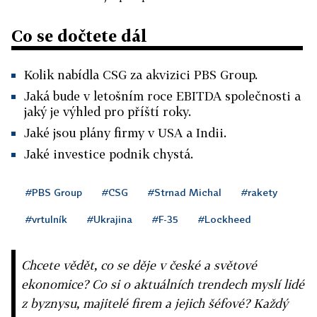
Co se dočtete dál
Kolik nabídla CSG za akvizici PBS Group.
Jaká bude v letošním roce EBITDA společnosti a
jaký je výhled pro příští roky.
Jaké jsou plány firmy v USA a Indii.
Jaké investice podnik chystá.
#PBS Group
#CSG
#Strnad Michal
#rakety
#vrtulník
#Ukrajina
#F-35
#Lockheed
Chcete vědět, co se děje v české a světové
ekonomice? Co si o aktuálních trendech myslí lidé
z byznysu, majitelé firem a jejich šéfové? Každý