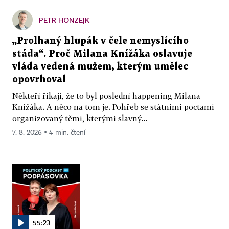
PETR HONZEJK
„Prolhaný hlupák v čele nemyslícího
stáda“. Proč Milana Knížáka oslavuje
vláda vedená mužem, kterým umělec
opovrhoval
Někteří říkají, že to byl poslední happening Milana
Knížáka. A něco na tom je. Pohřeb se státními poctami
organizovaný těmi, kterými slavný...
7. 8. 2026 ▪ 4 min. čtení
55:23