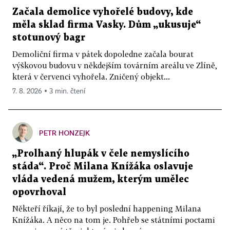
Začala demolice vyhořelé budovy, kde
měla sklad firma Vasky. Dům „ukusuje“
stotunový bagr
Demoliční firma v pátek dopoledne začala bourat
výškovou budovu v někdejším továrním areálu ve Zlíně,
která v červenci vyhořela. Zničený objekt...
7. 8. 2026 ▪ 3 min. čtení
PETR HONZEJK
„Prolhaný hlupák v čele nemyslícího
stáda“. Proč Milana Knížáka oslavuje
vláda vedená mužem, kterým umělec
opovrhoval
Někteří říkají, že to byl poslední happening Milana
Knížáka. A něco na tom je. Pohřeb se státními poctami