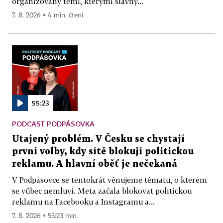
organizovaný těmi, kterými slavný...
7. 8. 2026 ▪ 4 min. čtení
55:23
PODCAST PODPÁSOVKA
Utajený problém. V Česku se chystají
první volby, kdy sítě blokují politickou
reklamu. A hlavní oběť je nečekaná
V Podpásovce se tentokrát věnujeme tématu, o kterém
se vůbec nemluví. Meta začala blokovat politickou
reklamu na Facebooku a Instagramu a...
7. 8. 2026 ▪ 55:23 min.