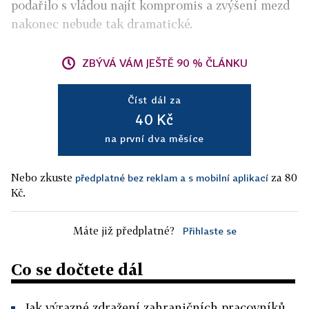
podařilo s vládou najít kompromis a zvýšení mezd
nakonec nebude tak dramatické.
ZBÝVÁ VÁM JEŠTĚ 90 % ČLÁNKU
Číst dál za
40 Kč
na první dva měsíce
Nebo zkuste
za 80
předplatné bez reklam a s mobilní aplikací
Kč.
Máte již předplatné?
Přihlaste se
Co se dočtete dál
Jak výrazné zdražení zahraničních pracovníků