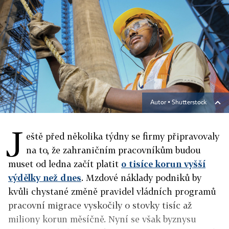
Autor ▪
Shutterstock
J
eště před několika týdny se firmy připravovaly
na to, že zahraničním pracovníkům budou
muset od ledna začít platit
o tisíce korun vyšší
výdělky než dnes
. Mzdové náklady podniků by
kvůli chystané změně pravidel vládních programů
pracovní migrace vyskočily o stovky tisíc až
miliony korun měsíčně. Nyní se však byznysu