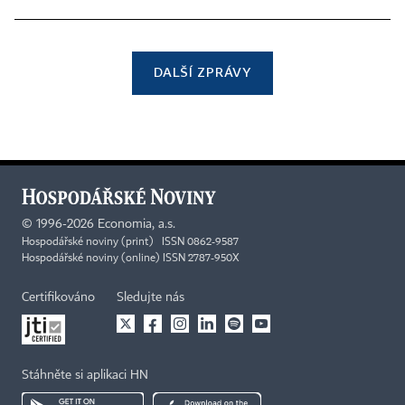
DALŠÍ ZPRÁVY
©
1996-2026
Economia, a.s.
Hospodářské noviny (print) ISSN 0862-9587
Hospodářské noviny (online) ISSN 2787-950X
Certifikováno
Sledujte nás
Stáhněte si aplikaci HN