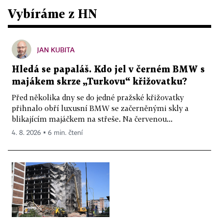
Vybíráme z HN
JAN KUBITA
Hledá se papaláš. Kdo jel v černém BMW s
majákem skrze „Turkovu“ křižovatku?
Před několika dny se do jedné pražské křižovatky
přihnalo obří luxusní BMW se začerněnými skly a
blikajícím majáčkem na střeše. Na červenou...
4. 8. 2026 ▪ 6 min. čtení