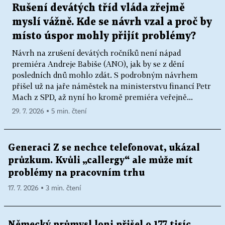
Rušení devátých tříd vláda zřejmě
myslí vážně. Kde se návrh vzal a proč by
místo úspor mohly přijít problémy?
Návrh na zrušení devátých ročníků není nápad
premiéra Andreje Babiše (ANO), jak by se z dění
posledních dnů mohlo zdát. S podrobným návrhem
přišel už na jaře náměstek na ministerstvu financí Petr
Mach z SPD, až nyní ho kromě premiéra veřejně...
29. 7. 2026 ▪ 5 min. čtení
Generaci Z se nechce telefonovat, ukázal
průzkum. Kvůli „callergy“ ale může mít
problémy na pracovním trhu
17. 7. 2026 ▪ 3 min. čtení
Německý průmysl loni přišel o 177 tisíc