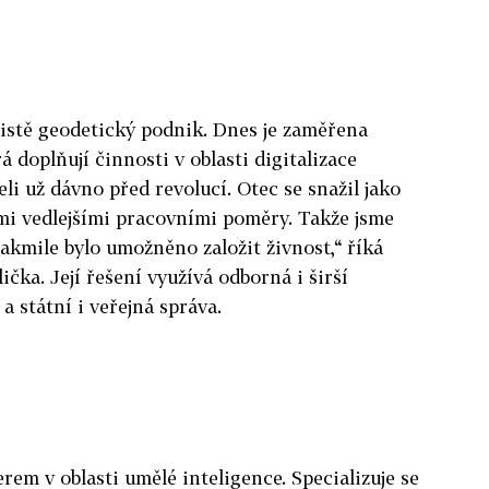
čistě geodetický podnik. Dnes je zaměřena
rá doplňují činnosti v oblasti digitalizace
li už dávno před revolucí. Otec se snažil jako
mi vedlejšími pracovními poměry. Takže jsme
jakmile bylo umožněno založit živnost,“ říká
ička. Její řešení využívá odborná i širší
 státní i veřejná správa.
rem v oblasti umělé inteligence. Specializuje se