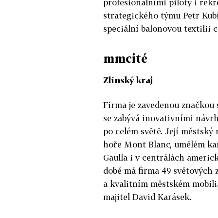
profesionálními piloty i rek
strategického týmu Petr Kubí
speciální balonovou textilii
mmcité
Zlínský kraj
Firma je zavedenou značkou 
se zabývá inovativními návrh
po celém světě. Její městský 
hoře Mont Blanc, umělém kaná
Gaulla i v centrálách americ
době má firma 49 světových 
a kvalitním městském mobiliá
majitel David Karásek.