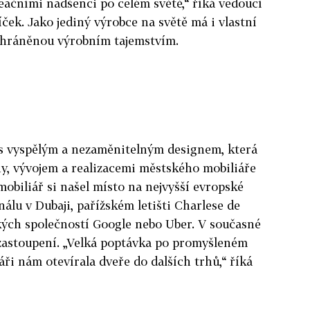
reačními nadšenci po celém světě,“ říká vedoucí
ček. Jako jediný výrobce na světě má i vlastní
 chráněnou výrobním tajemstvím.
s vyspělým a nezaměnitelným designem, která
y, vývojem a realizacemi městského mobiliáře
mobiliář si našel místo na nejvyšší evropské
lu v Dubaji, pařížském letišti Charlese de
kých společností Google nebo Uber. V současné
zastoupení. „Velká poptávka po promyšleném
ři nám otevírala dveře do dalších trhů,“ říká