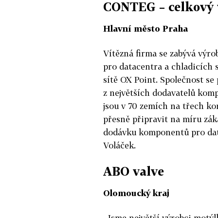
CONTEG – celkový 
Hlavní město Praha
Vítězná firma se zabývá výr
pro datacentra a chladicích 
sítě OX Point. Společnost se
z největších dodavatelů komp
jsou v 70 zemích na třech k
přesně připravit na míru zá
dodávku komponentů pro dato
Voláček.
ABO valve
Olomoucký kraj
„Jsme největší výrobci motýl