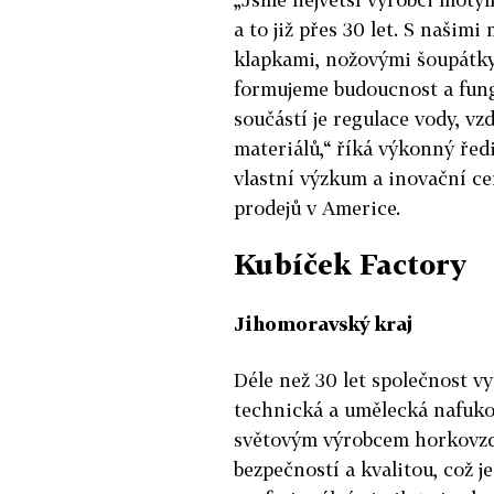
a to již přes 30 let. S naši
klapkami, nožovými šoupátky 
formujeme budoucnost a fun
součástí je regulace vody, vz
materiálů,“ říká výkonný řed
vlastní výzkum a inovační ce
prodejů v Americe.
Kubíček Factory
Jihomoravský kraj
Déle než 30 let společnost vy
technická a umělecká nafukov
světovým výrobcem horkovzd
bezpečností a kvalitou, což 