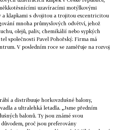
mi měkkotěsnícími uzavíracími motýlkovými
a klapkami s dvojitou a trojitou excentricitou
gování mnoha průmyslových odvětví, jehož
duchu, olejů, paliv, chemikálií nebo sypkých
itel společnosti Pavel Pohořský. Firma má
ntrum. V posledním roce se zaměřuje na rozvoj
rábí a distribuuje horkovzdušné balony,
adla a ultralehká letadla. „Jsme předním
ušných balonů. Ty jsou známé svou
je důvodem, proč jsou preferovány