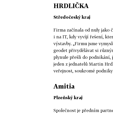
HRDLIČKA
Středočeský kraj
Firma začínala od nuly jako 
i na IT, kdy vyvíjí řešení, kte
výstavby. „Firmu jsme vymysle
geodet přivydělávat si různý
plynule přešli do podnikání, 
jeden z jednatelů Martin Hrdl
veřejnost, soukromé podniky a
Amitia
Plzeňský kraj
Společnost je předním partne