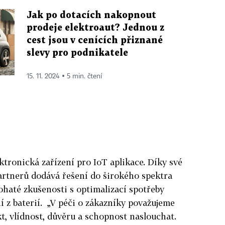
Jak po dotacích nakopnout
prodeje elektroaut? Jednou z
cest jsou v cenících přiznané
slevy pro podnikatele
15. 11. 2024 ▪ 5 min. čtení
ektronická zařízení pro IoT aplikace. Díky své
artnerů dodává řešení do širokého spektra
ohaté zkušenosti s optimalizací spotřeby
í z baterií. „V péči o zákazníky považujeme
kt, vlídnost, důvěru a schopnost naslouchat.