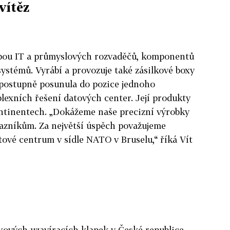
vítěz
obou IT a průmyslových rozvaděčů, komponentů
systémů. Vyrábí a provozuje také zásilkové boxy
 postupně posunula do pozice jednoho
lexních řešení datových center. Její produkty
ontinentech. „Dokážeme naše precizní výrobky
kazníkům. Za největší úspěch považujeme
vé centrum v sídle NATO v Bruselu,“ říká Vít
kových uzavíracích klapek v České republice,