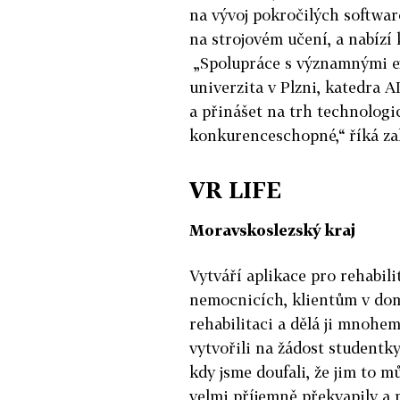
na vývoj pokročilých softwar
na strojovém učení, a nabízí 
„Spolupráce s významnými ex
univerzita v Plzni, katedra 
a přinášet na trh technologi
konkurenceschopné,“ říká za
VR LIFE
Moravskoslezský kraj
Vytváří aplikace pro rehabili
nemocnicích, klientům v domo
rehabilitaci a dělá ji mnohem
vytvořili na žádost studentk
kdy jsme doufali, že jim to 
velmi příjemně překvapily a 