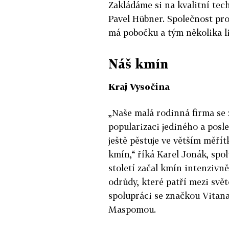
Zakládáme si na kvalitní tec
Pavel Hübner. Společnost pro
má pobočku a tým několika li
Náš kmín
Kraj Vysočina
„Naše malá rodinná firma se
popularizaci jediného a posl
ještě pěstuje ve větším měří
kmín,“ říká Karel Jonák, spol
století začal kmín intenzivně 
odrůdy, které patří mezi svě
spolupráci se značkou Vitan
Maspomou.