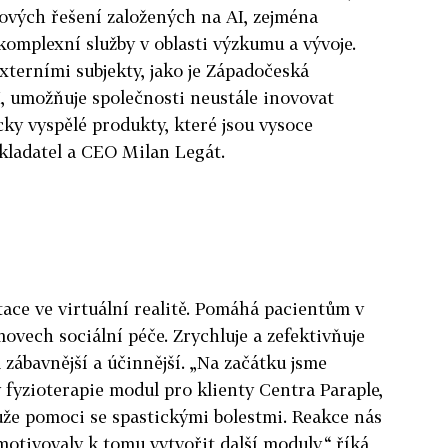
ových řešení založených na AI, zejména
komplexní služby v oblasti výzkumu a vývoje.
terními subjekty, jako je Západočeská
AI, umožňuje společnosti neustále inovovat
cky vyspělé produkty, které jsou vysoce
kladatel a CEO Milan Legát.
tace ve virtuální realitě. Pomáhá pacientům v
vech sociální péče. Zrychluje a zefektivňuje
 zábavnější a účinnější. „Na začátku jsme
y fyzioterapie modul pro klienty Centra Paraple,
může pomoci se spastickými bolestmi. Reakce nás
motivovaly k tomu vytvořit další moduly,“ říká