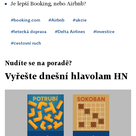
Je lepší Booking, nebo Airbnb?
#booking.com
#Airbnb
#akcie
#letecká doprava
#Delta Airlines
#investice
#cestovní ruch
Nudíte se na poradě?
Vyřešte dnešní hlavolam HN