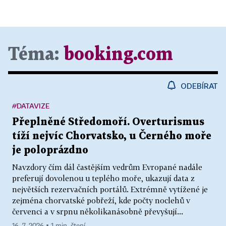
Téma:
booking.com
ODEBÍRAT
#DATAVIZE
Přeplněné Středomoří. Overturismus
tíží nejvíc Chorvatsko, u Černého moře
je poloprázdno
Navzdory čím dál častějším vedrům Evropané nadále
preferují dovolenou u teplého moře, ukazují data z
největších rezervačních portálů. Extrémně vytížené je
zejména chorvatské pobřeží, kde počty noclehů v
červenci a v srpnu několikanásobně převyšují...
16. 7. 2026 ▪ 1 min. čtení