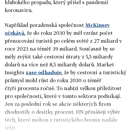
hlubokého propadu, který přišel s pandemií
koronaviru.
Například poradenská společnost
McKinsey
očekává
, že do roku 2030 by měl vzrůst počet
přenocování turistů po celém světě z 27 miliard v
roce 2023 na téměř 39 miliard. Současně by se
měly zvýšit také cestovní útraty z 5,5 miliardy
dolarů na více než 8,5 miliardy dolarů. Market
Insights
zase odhaduje
, že by cestovní a turistický
průmysl mohl růst do roku 2030 o téměř
čtyři procenta ročně. To nabízí velkou příležitost
pro společnosti, které v tomto sektoru podnikají.
Jen za poslední rok se akcie některých firem
zhodnotily o desítky procent. HN přinášejí výběr
těch, které mohou z turistického boomu nadále
těžit.