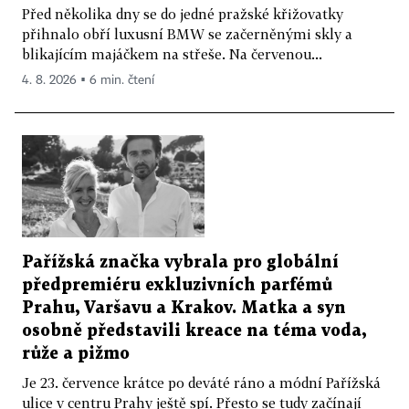
Před několika dny se do jedné pražské křižovatky
přihnalo obří luxusní BMW se začerněnými skly a
blikajícím majáčkem na střeše. Na červenou...
4. 8. 2026 ▪ 6 min. čtení
Pařížská značka vybrala pro globální
předpremiéru exkluzivních parfémů
Prahu, Varšavu a Krakov. Matka a syn
osobně představili kreace na téma voda,
růže a pižmo
Je 23. července krátce po deváté ráno a módní Pařížská
ulice v centru Prahy ještě spí. Přesto se tudy začínají