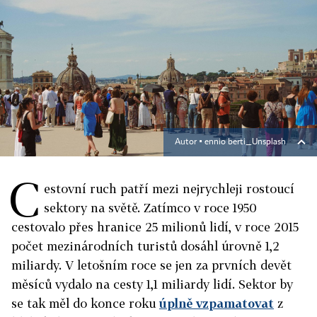
Autor ▪
ennio berti_Unsplash
C
estovní ruch patří mezi nejrychleji rostoucí
sektory na světě. Zatímco v roce 1950
cestovalo přes hranice 25 milionů lidí, v roce 2015
počet mezinárodních turistů dosáhl úrovně 1,2
miliardy. V letošním roce se jen za prvních devět
měsíců vydalo na cesty 1,1 miliardy lidí. Sektor by
se tak měl do konce roku
úplně vzpamatovat
z