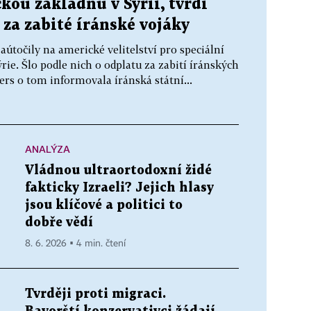
kou základnu v Sýrii, tvrdí
 za zabité íránské vojáky
aútočily na americké velitelství pro speciální
rie. Šlo podle nich o odplatu za zabití íránských
ers o tom informovala íránská státní...
ANALÝZA
Vládnou ultraortodoxní židé
fakticky Izraeli? Jejich hlasy
jsou klíčové a politici to
dobře vědí
8. 6. 2026 ▪ 4 min. čtení
Tvrději proti migraci.