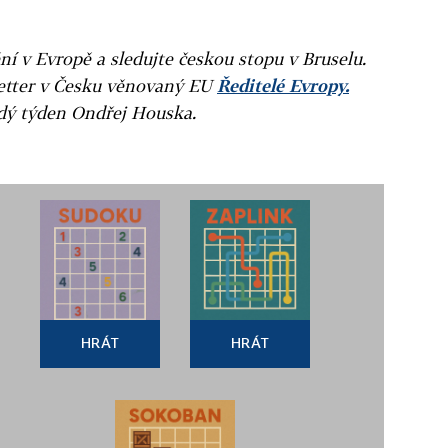
ní v Evropě a sledujte českou stopu v Bruselu.
letter v Česku věnovaný EU
Ředitelé Evropy.
ždý týden Ondřej Houska.
HRÁT
HRÁT