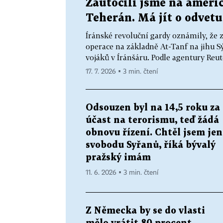
Zaútočili jsme na americ
Teherán. Má jít o odvetu
Íránské revoluční gardy oznámily, že z
operace na základně At-Tanf na jihu Sý
vojáků v Íránšáru. Podle agentury Reut
17. 7. 2026 ▪ 3 min. čtení
Odsouzen byl na 14,5 roku za
účast na terorismu, teď žádá
obnovu řízení. Chtěl jsem jen
svobodu Syřanů, říká bývalý
pražský imám
11. 6. 2026 ▪ 3 min. čtení
Z Německa by se do vlasti