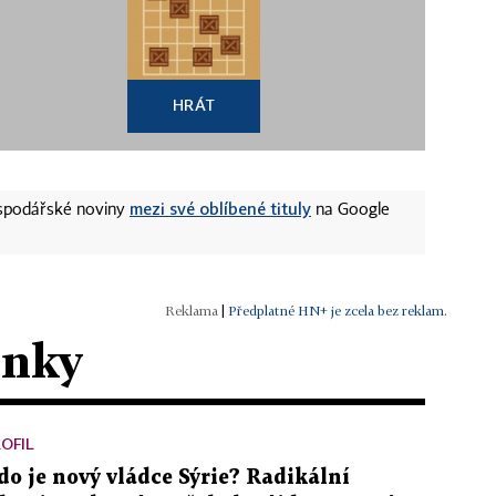
HRÁT
mezi své oblíbené tituly
ospodářské noviny
na Google
|
Předplatné HN+ je zcela bez reklam.
ánky
OFIL
do je nový vládce Sýrie? Radikální