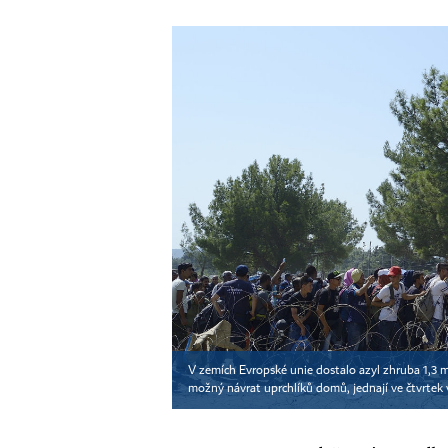
V zemích Evropské unie dostalo azyl zhruba 1,3 m
možný návrat uprchlíků domů, jednají ve čtvrtek v