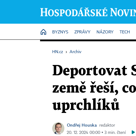
HOME
BYZNYS
ZPRÁVY
NÁZORY
TECH
HN.cz
›
Archiv
Deportovat S
země řeší, c
uprchlíků
Ondřej Houska
redaktor
20. 12. 2024 00:00 ▪ 3 min. čtení