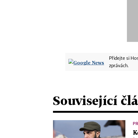
Přidejte si H
zprávách.
Související čl
PR
K