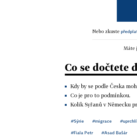
Nebo zkuste
předpla
Máte j
Co se dočtete 
Kdy by se podle Česka mohl
Co je pro to podmínkou.
Kolik Syřanů v Německu pr
#Sýrie
#migrace
#uprchlí
#Fiala Petr
#Asad Bašár