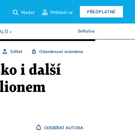
PŘEDPLATNÉ
Hledat
Přihlásit se
BeNative
ALŠÍ
Sdílet
Odemknout známému
o i další
ilionem
ODEBÍRAT AUTORA