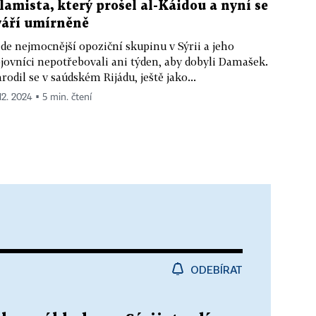
slamista, který prošel al-Káidou a nyní se
váří umírněně
de nejmocnější opoziční skupinu v Sýrii a jeho
jovníci nepotřebovali ani týden, aby dobyli Damašek.
rodil se v saúdském Rijádu, ještě jako...
12. 2024 ▪ 5 min. čtení
ODEBÍRAT