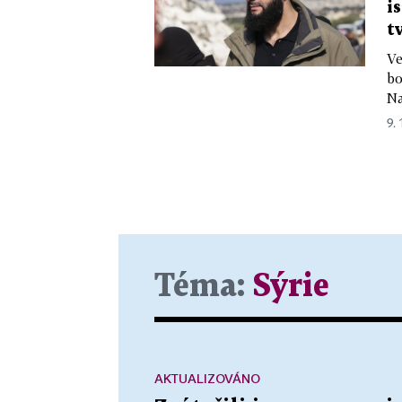
i
t
Ve
bo
Na
9. 
Téma:
Sýrie
AKTUALIZOVÁNO