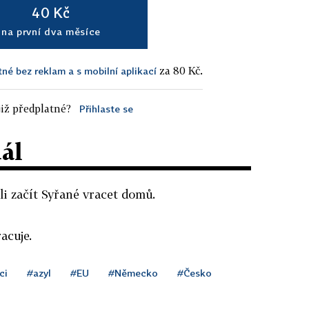
40 Kč
na první dva měsíce
za 80 Kč.
tné bez reklam a s mobilní aplikací
iž předplatné?
Přihlaste se
dál
i začít Syřané vracet domů.
acuje.
ci
#azyl
#EU
#Německo
#Česko