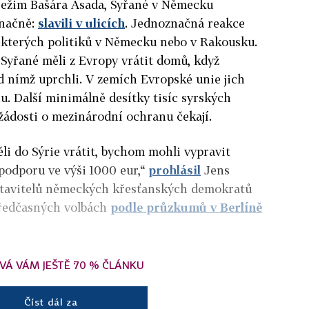
 režim Bašára Asada, Syřané v Německu
značně:
slavili v ulicích
. Jednoznačná reakce
některých politiků v Německu nebo v Rakousku.
 Syřané měli z Evropy vrátit domů, když
ed nímž uprchli. V zemích Evropské unie jich
nu. Další minimálně desítky tisíc syrských
žádosti o mezinárodní ochranu čekají.
ěli do Sýrie vrátit, bychom mohli vypravit
 podporu ve výši 1000 eur,“
prohlásil
Jens
stavitelů německých křesťanských demokratů
předčasných volbách
podle průzkumů v Berlíně
VÁ VÁM JEŠTĚ 70 % ČLÁNKU
Číst dál za