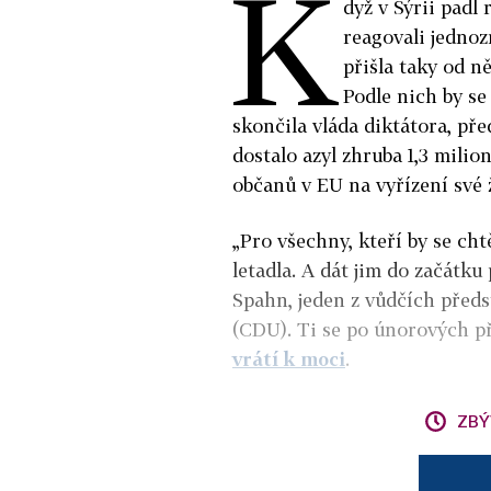
K
dyž v Sýrii padl
reagovali jedno
přišla taky od 
Podle nich by se
skončila vláda diktátora, př
dostalo azyl zhruba 1,3 milio
občanů v EU na vyřízení své 
„Pro všechny, kteří by se cht
letadla. A dát jim do začátku
Spahn, jeden z vůdčích před
(CDU). Ti se po únorových 
vrátí k moci
.
ZBÝ