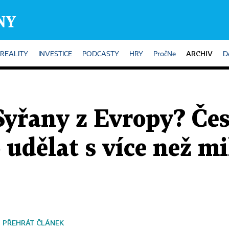
ARCHIV
REALITY
INVESTICE
PODCASTY
HRY
PročNe
D
yřany z Evropy? Česk
o udělat s více než m
PŘEHRÁT ČLÁNEK