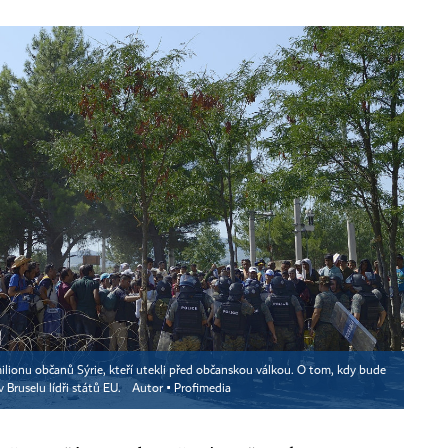
ilionu občanů Sýrie, kteří utekli před občanskou válkou. O tom, kdy bude
 Bruselu lídři států EU.
Autor ▪
Profimedia