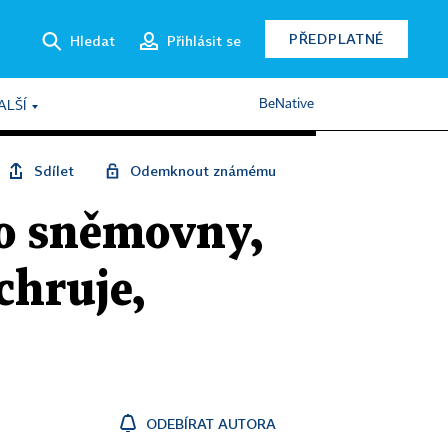
PŘEDPLATNÉ
Hledat
Přihlásit se
BeNative
ALŠÍ
Sdílet
Odemknout známému
do sněmovny,
chruje,
ODEBÍRAT AUTORA