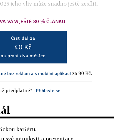
2025
jeho vliv může snadno ještě zesílit.
VÁ VÁM JEŠTĚ 80 % ČLÁNKU
Číst dál za
40 Kč
na první dva měsíce
za 80 Kč.
tné bez reklam a s mobilní aplikací
iž předplatné?
Přihlaste se
dál
ickou kariéru.
ku své minulosti a prezentace.