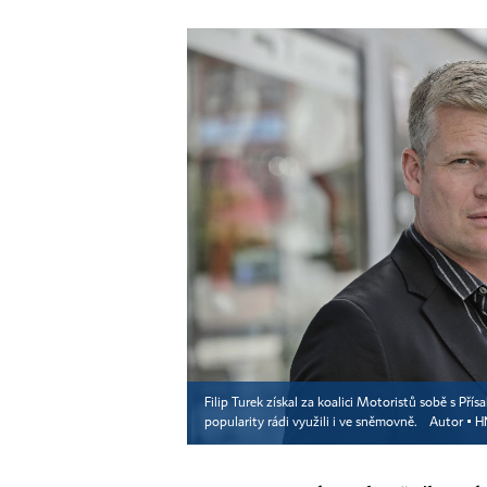
Filip Turek získal za koalici Motoristů sobě s Pří
popularity rádi využili i ve sněmovně.
Autor ▪
HN