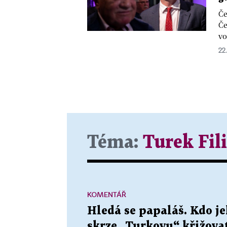
Če
Če
vo
22.
Téma:
Turek Fil
KOMENTÁŘ
Hledá se papaláš. Kdo 
skrze „Turkovu“ křižova