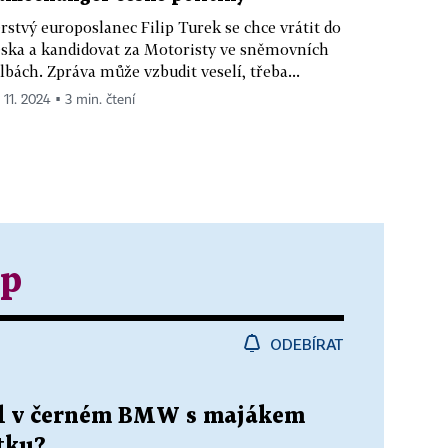
rstvý europoslanec Filip Turek se chce vrátit do
ska a kandidovat za Motoristy ve sněmovních
lbách. Zpráva může vzbudit veselí, třeba...
 11. 2024 ▪ 3 min. čtení
ip
ODEBÍRAT
jel v černém BMW s majákem
tku?