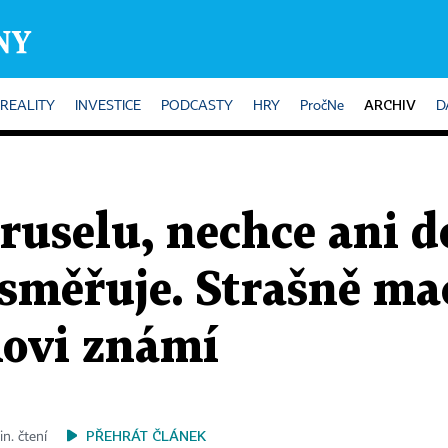
ARCHIV
REALITY
INVESTICE
PODCASTY
HRY
PročNe
D
ruselu, nechce ani 
 směřuje. Strašně ma
kovi známí
PŘEHRÁT ČLÁNEK
in. čtení