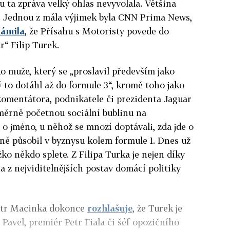
u ta zpráva velký ohlas nevyvolala. Většina
a. Jednou z mála výjimek byla CNN Prima News,
ámila
, že Přísahu s Motoristy povede do
r“ Filip Turek.
o muže, který se „proslavil především jako
 to dotáhl až do formule 3“, kromě toho jako
komentátora, podnikatele či prezidenta Jaguar
ěrně početnou sociální bublinu na
 o jméno, u něhož se mnozí doptávali, zda jde o
ně působil v byznysu kolem formule 1. Dnes už
ko někdo splete. Z Filipa Turka je nejen díky
a z nejviditelnějších postav domácí politiky
Petr Macinka dokonce
rozhlašuje
, že Turek je
 Pavel, premiér Petr Fiala či šéf opozičního