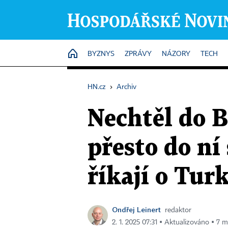
HOME
BYZNYS
ZPRÁVY
NÁZORY
TECH
HN.cz
›
Archiv
Nechtěl do B
přesto do ní
říkají o Tur
Ondřej Leinert
redaktor
2. 1. 2025 07:31 ▪ Aktualizováno ▪ 7 m