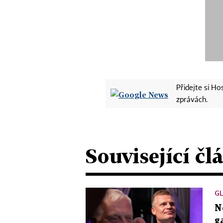
Přidejte si H
zprávách.
Související čl
G
N
g