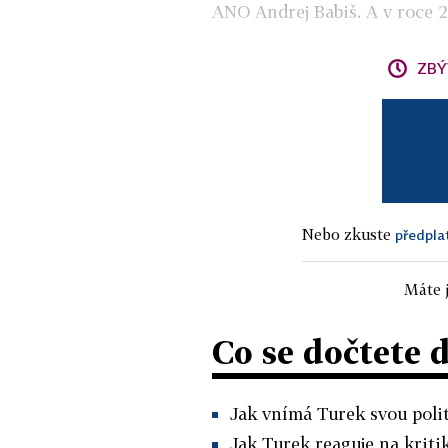
ANO Andrej Babiš. A v
roce 
ZBÝ
Nebo zkuste
předpla
Máte j
Co se dočtete 
Jak vnímá Turek svou polit
Jak Turek reaguje na kriti