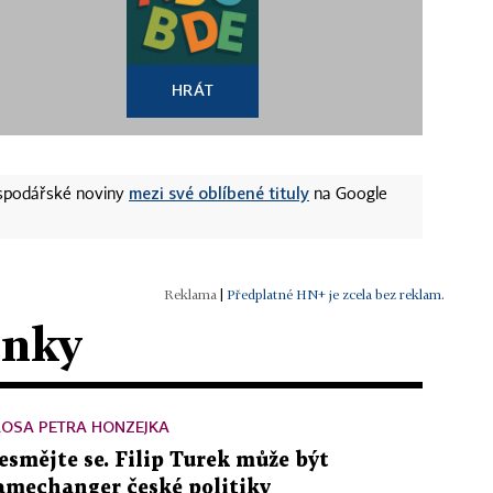
HRÁT
mezi své oblíbené tituly
ospodářské noviny
na Google
|
Předplatné HN+ je zcela bez reklam.
ánky
LOSA PETRA HONZEJKA
esmějte se. Filip Turek může být
amechanger české politiky