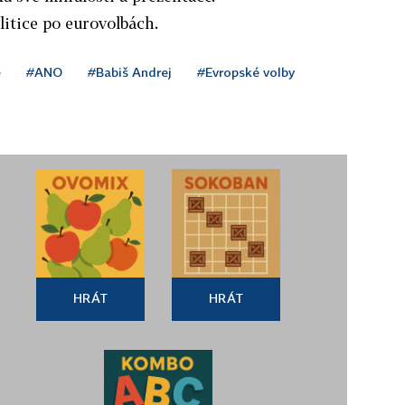
litice po eurovolbách.
ě
#ANO
#Babiš Andrej
#Evropské volby
HRÁT
HRÁT