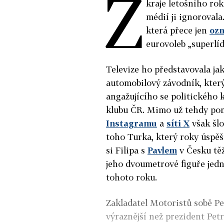
Z
kraje letošního rok
médií ji ignoroval
která přece jen
ozn
eurovoleb „superlíd
Televize ho představovala jak
automobilový závodník, který
angažujícího se politického 
klubu ČR. Mimo už tehdy pom
Instagramu
a
síti X
však šlo
toho Turka, který roky úspěš
si Filipa s
Pavlem
v Česku těž
jeho dvoumetrové figuře jedn
tohoto roku.
Zakladatel Motoristů sobě 
výraznější než prezident Petr