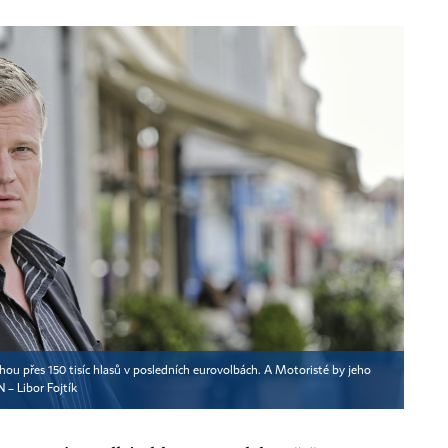
sahou přes 150 tisíc hlasů v posledních eurovolbách. A Motoristé by jeho
 – Libor Fojtík