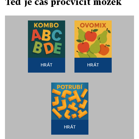
Teď je čas procvičit mozek
HRÁT
HRÁT
HRÁT