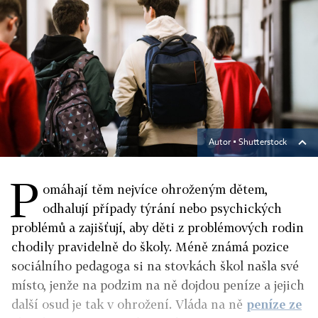
Autor ▪
Shutterstock
P
omáhají těm nejvíce ohroženým dětem,
odhalují případy týrání nebo psychických
problémů a zajišťují, aby děti z problémových rodin
chodily pravidelně do školy. Méně známá pozice
sociálního pedagoga si na stovkách škol našla své
místo, jenže na podzim na ně dojdou peníze a jejich
další osud je tak v ohrožení. Vláda na ně
peníze ze