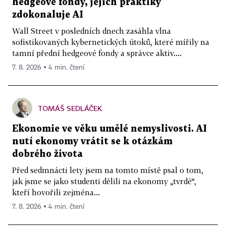
hedgeové fondy, jejich praktiky
zdokonaluje AI
Wall Street v posledních dnech zasáhla vlna
sofistikovaných kybernetických útoků, které mířily na
tamní přední hedgeové fondy a správce aktiv....
7. 8. 2026 ▪ 4 min. čtení
TOMÁŠ SEDLÁČEK
Ekonomie ve věku umělé nemyslivosti. AI
nutí ekonomy vrátit se k otázkám
dobrého života
Před sedmnácti lety jsem na tomto místě psal o tom,
jak jsme se jako studenti dělili na ekonomy „tvrdé“,
kteří hovořili zejména...
7. 8. 2026 ▪ 4 min. čtení