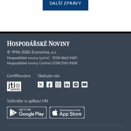
DALŠÍ ZPRÁVY
©
1996-2026
Economia, a.s.
Hospodářské noviny (print) ISSN 0862-9587
Hospodářské noviny (online) ISSN 2787-950X
Certifikováno
Sledujte nás
Stáhněte si aplikaci HN