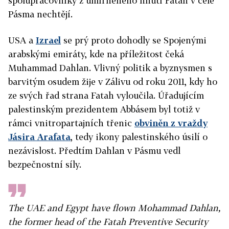
spolupracovníky z umírněného hnutí Fatah v čele
Pásma nechtějí.
USA a
Izrael
se prý proto dohodly se Spojenými
arabskými emiráty, kde na příležitost čeká
Muhammad Dahlan. Vlivný politik a byznysmen s
barvitým osudem žije v Zálivu od roku 2011, kdy ho
ze svých řad strana Fatah vyloučila. Úřadujícím
palestinským prezidentem Abbásem byl totiž v
rámci vnitropartajních třenic
obviněn z vraždy
Jásira Arafata
, tedy ikony palestinského úsilí o
nezávislost. Předtím Dahlan v Pásmu vedl
bezpečnostní síly.
The UAE and Egypt have flown Mohammad Dahlan,
the former head of the Fatah Preventive Security