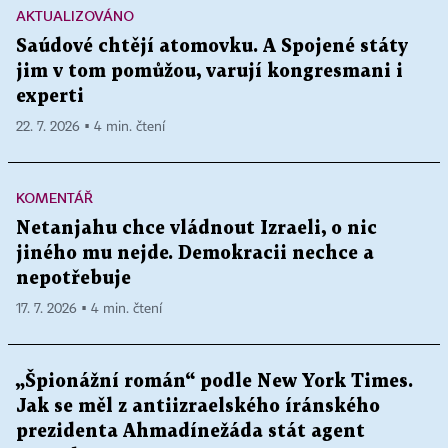
AKTUALIZOVÁNO
Saúdové chtějí atomovku. A Spojené státy
jim v tom pomůžou, varují kongresmani i
experti
22. 7. 2026 ▪ 4 min. čtení
KOMENTÁŘ
Netanjahu chce vládnout Izraeli, o nic
jiného mu nejde. Demokracii nechce a
nepotřebuje
17. 7. 2026 ▪ 4 min. čtení
„Špionážní román“ podle New York Times.
Jak se měl z antiizraelského íránského
prezidenta Ahmadínežáda stát agent