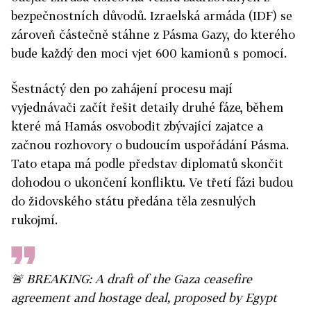
bezpečnostních důvodů. Izraelská armáda (IDF) se
zároveň částečně stáhne z Pásma Gazy, do kterého
bude každý den moci vjet 600 kamionů s pomocí.
Šestnáctý den po zahájení procesu mají
vyjednávači začít řešit detaily druhé fáze, během
které má Hamás osvobodit zbývající zajatce a
začnou rozhovory o budoucím uspořádání Pásma.
Tato etapa má podle představ diplomatů skončit
dohodou o ukončení konfliktu. Ve třetí fázi budou
do židovského státu předána těla zesnulých
rukojmí.
🚨 BREAKING: A draft of the Gaza ceasefire
agreement and hostage deal, proposed by Egypt