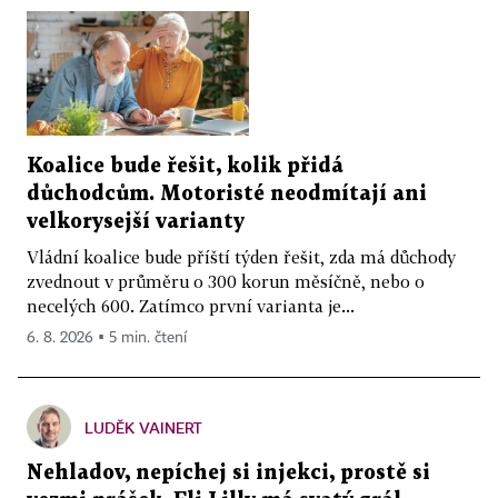
Koalice bude řešit, kolik přidá
důchodcům. Motoristé neodmítají ani
velkorysejší varianty
Vládní koalice bude příští týden řešit, zda má důchody
zvednout v průměru o 300 korun měsíčně, nebo o
necelých 600. Zatímco první varianta je...
6. 8. 2026 ▪ 5 min. čtení
LUDĚK VAINERT
Nehladov, nepíchej si injekci, prostě si