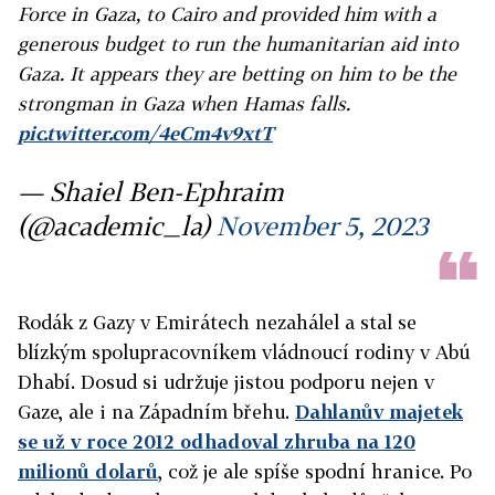
Force in Gaza, to Cairo and provided him with a
generous budget to run the humanitarian aid into
Gaza. It appears they are betting on him to be the
strongman in Gaza when Hamas falls.
pic.twitter.com/4eCm4v9xtT
— Shaiel Ben-Ephraim
(@academic_la)
November 5, 2023
Rodák z Gazy v Emirátech nezahálel a stal se
blízkým spolupracovníkem vládnoucí rodiny v Abú
Dhabí. Dosud si udržuje jistou podporu nejen v
Gaze, ale i na Západním břehu.
Dahlanův majetek
se už v roce 2012 odhadoval zhruba na 120
milionů dolarů
, což je ale spíše spodní hranice. Po