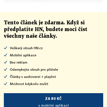
Tento článek
je
zdarma. Když si
předplatíte HN, budete moci číst
všechny naše články
.
Veškerý obsah HN.cz
Mobilní aplikace
Bez reklam
Odemykejte obsah pro přátele
Články v audioverzi + playlist
Možnost kdykoliv zrušit
ZA 80 KČ
s mobilní aplikací