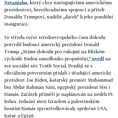
Netanjahu
, který chce nastupujícímu americkému
prezidentovi, bezvýhradnému spojenci a příteli
Donaldu Trumpovi, nadělit „dárek“ k jeho pondělní
inauguraci.
Ve středu večer středoevropského času dohodu
potvrdil budoucí americký prezident Donald
Trump.
„Máme dohodu pro rukojmí na Blízkém
východě. Budou zanedlouho propuštěni,“
uvedl
na
své sociální síti Truth Social. Později se s
oficiálním potvrzením přidali i úřadující americký
prezident Joe Biden, katarský premiér
Muhammad
bin Abdar Rahmán Sání, egyptský prezident Sísí i
Hamás. Začátek příměří je naplánován na neděli 19.
ledna
.
Jednání mezi Izraelem a palestinským
hnutím Hamás zprostředkovávaly společně USA,
Katar a Egypt.