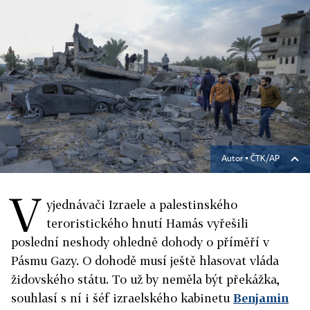
Autor ▪
ČTK/AP
V
yjednávači Izraele a palestinského
teroristického hnutí Hamás vyřešili
poslední neshody ohledně dohody o příměří v
Pásmu Gazy. O dohodě musí ještě hlasovat vláda
židovského státu. To už by neměla být překážka,
souhlasí s ní i šéf izraelského kabinetu
Benjamin