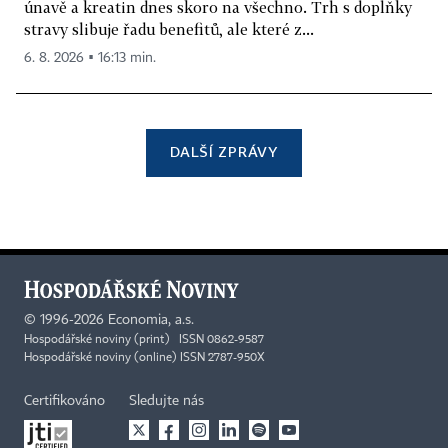
únavě a kreatin dnes skoro na všechno. Trh s doplňky
stravy slibuje řadu benefitů, ale které z...
6. 8. 2026 ▪ 16:13 min.
DALŠÍ ZPRÁVY
©
1996-2026
Economia, a.s.
Hospodářské noviny (print) ISSN 0862-9587
Hospodářské noviny (online) ISSN 2787-950X
Certifikováno
Sledujte nás