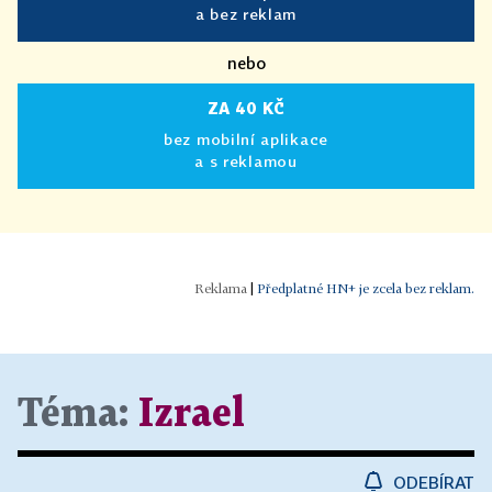
a bez reklam
nebo
ZA 40 KČ
bez mobilní aplikace
a s reklamou
|
Předplatné HN+ je zcela bez reklam.
Téma:
Izrael
ODEBÍRAT