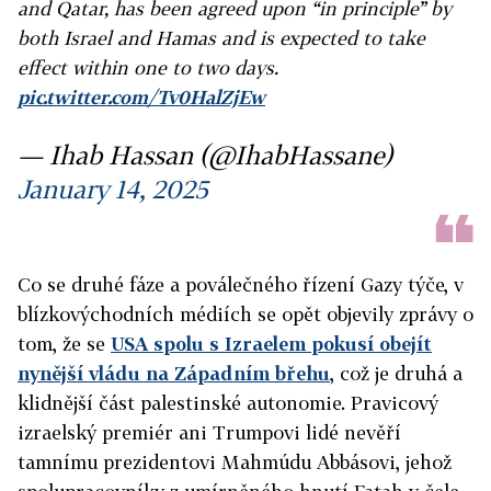
and Qatar, has been agreed upon “in principle” by
both Israel and Hamas and is expected to take
effect within one to two days.
pic.twitter.com/Tv0HalZjEw
— Ihab Hassan (@IhabHassane)
January 14, 2025
Co se druhé fáze a poválečného řízení Gazy týče, v
blízkovýchodních médiích se opět objevily zprávy o
tom, že se
USA spolu s Izraelem pokusí obejít
nynější vládu na Západním břehu
, což je druhá a
klidnější část palestinské autonomie. Pravicový
izraelský premiér ani Trumpovi lidé nevěří
tamnímu prezidentovi Mahmúdu Abbásovi, jehož