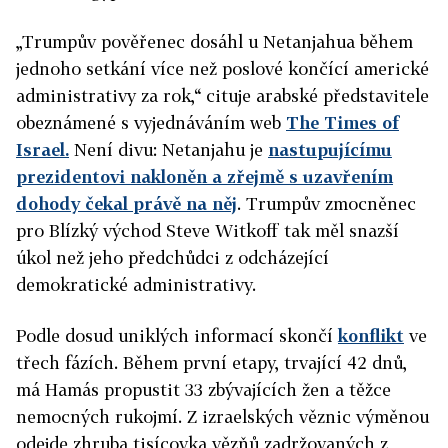
„Trumpův pověřenec dosáhl u Netanjahua během
jednoho setkání více než poslové končící americké
administrativy za rok,“ cituje arabské představitele
obeznámené s vyjednáváním web
The Times of
Israel.
Není divu: Netanjahu je
nastupujícímu
prezidentovi nakloněn
a zřejmě s uzavřením
dohody čekal právě na něj
. Trumpův zmocněnec
pro Blízký východ Steve Witkoff tak měl snazší
úkol než jeho předchůdci z odcházející
demokratické administrativy.
Podle dosud uniklých informací skončí
konflikt
ve
třech fázích. Během první etapy, trvající 42 dnů,
má Hamás propustit 33 zbývajících žen a těžce
nemocných rukojmí. Z izraelských věznic výměnou
odejde zhruba tisícovka vězňů zadržovaných z