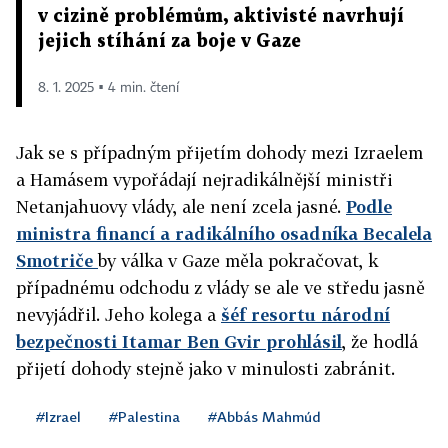
v cizině problémům, aktivisté navrhují
jejich stíhání za boje v Gaze
8. 1. 2025 ▪ 4 min. čtení
Jak se s případným přijetím dohody mezi Izraelem
a Hamásem vypořádají nejradikálnější ministři
Netanjahuovy vlády, ale není zcela jasné.
Podle
ministra financí a radikálního osadníka Becalela
Smotriče
by válka v Gaze měla pokračovat, k
případnému odchodu z vlády se ale ve středu jasně
nevyjádřil. Jeho kolega a
šéf resortu národní
bezpečnosti Itamar Ben Gvir prohlásil
, že hodlá
přijetí dohody stejně jako v minulosti zabránit.
#Izrael
#Palestina
#Abbás Mahmúd