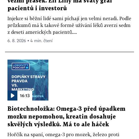
vezmi prášek. Eli Lilly má svatý grál
pacientů i investorů
Injekce si běžní lidé sami píchají jen velmi neradi. Podle
průzkumů má k takové formě užívání léků averzi sedm
z deseti amerických pacientů....
6. 8. 2026 ▪ 4 min. čtení
16:13
Biotechnoložka: Omega-3 před úpadkem
mozku nepomohou, kreatin dosahuje
skvělých výsledků. Má to ale háček
Hořčík na spaní, omega-3 pro mozek, železo proti