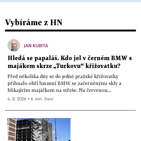
Vybíráme z HN
JAN KUBITA
Hledá se papaláš. Kdo jel v černém BMW s
majákem skrze „Turkovu“ křižovatku?
Před několika dny se do jedné pražské křižovatky
přihnalo obří luxusní BMW se začerněnými skly a
blikajícím majáčkem na střeše. Na červenou...
4. 8. 2026 ▪ 6 min. čtení