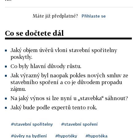
Máte již předplatné?
Přihlaste se
Co se dočtete dál
Jaký objem úvěrů vloni stavební spořitelny
poskytly.
Co byly hlavní důvody růstu.
Jak výrazný byl naopak pokles nových smluv ze
stavebního spoření a co je důvodem propadu
zájmu.
Na jaký výnos si lze nyní u „stavebka“ sáhnout?
Jaký bude podle expertů tento rok.
#stavební spořitelny
#stavební spoření
#úvěry na bydlení
#hypotéky
#hypotéka