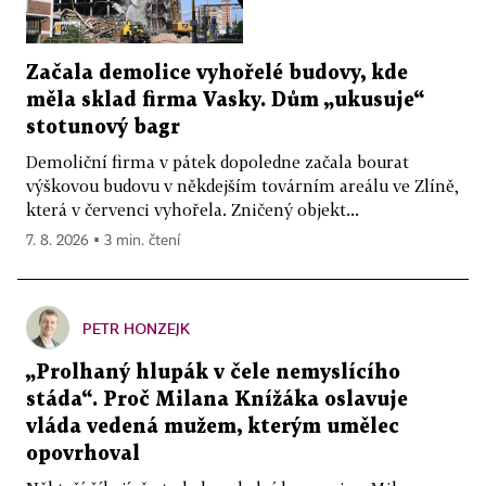
Začala demolice vyhořelé budovy, kde
měla sklad firma Vasky. Dům „ukusuje“
stotunový bagr
Demoliční firma v pátek dopoledne začala bourat
výškovou budovu v někdejším továrním areálu ve Zlíně,
která v červenci vyhořela. Zničený objekt...
7. 8. 2026 ▪ 3 min. čtení
PETR HONZEJK
„Prolhaný hlupák v čele nemyslícího
stáda“. Proč Milana Knížáka oslavuje
vláda vedená mužem, kterým umělec
opovrhoval