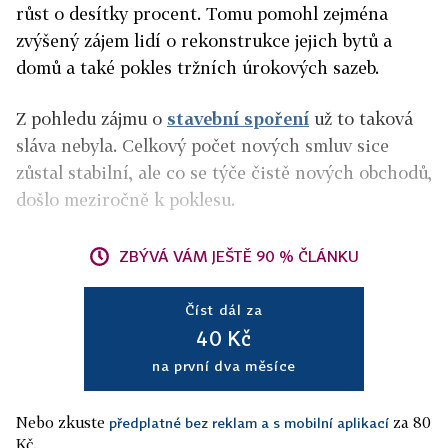
růst o desítky procent. Tomu pomohl zejména
zvýšený zájem lidí o rekonstrukce jejich bytů a
domů a také pokles tržních úrokových sazeb.
Z pohledu zájmu o
stavební spoření
už to taková
sláva nebyla. Celkový počet nových smluv sice
zůstal stabilní, ale co se týče čistě nových obchodů,
došlo meziročně k poklesu.
ZBÝVÁ VÁM JEŠTĚ 90 % ČLÁNKU
Číst dál za
40 Kč
na první dva měsíce
Nebo zkuste
za 80
předplatné bez reklam a s mobilní aplikací
Kč.