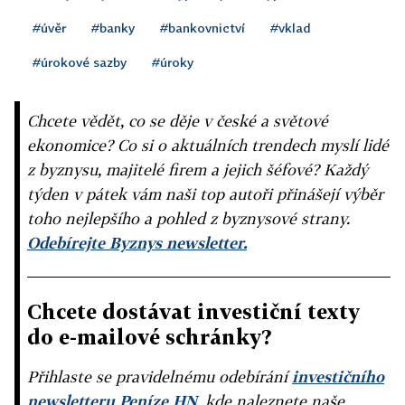
#úvěr
#banky
#bankovnictví
#vklad
#úrokové sazby
#úroky
Chcete vědět, co se děje v české a světové
ekonomice? Co si o aktuálních trendech myslí lidé
z byznysu, majitelé firem a jejich šéfové? Každý
týden v pátek vám naši top autoři přinášejí výběr
toho nejlepšího a pohled z byznysové strany.
Odebírejte Byznys newsletter.
Chcete dostávat investiční texty
do e-mailové schránky?
Přihlaste se pravidelnému odebírání
investičního
newsletteru Peníze HN
, kde naleznete naše