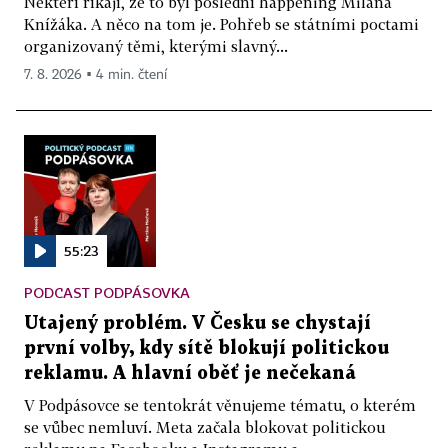
Někteří říkají, že to byl poslední happening Milana
Knížáka. A něco na tom je. Pohřeb se státními poctami
organizovaný těmi, kterými slavný...
7. 8. 2026 ▪ 4 min. čtení
55:23
PODCAST PODPÁSOVKA
Utajený problém. V Česku se chystají
první volby, kdy sítě blokují politickou
reklamu. A hlavní oběť je nečekaná
V Podpásovce se tentokrát věnujeme tématu, o kterém
se vůbec nemluví. Meta začala blokovat politickou