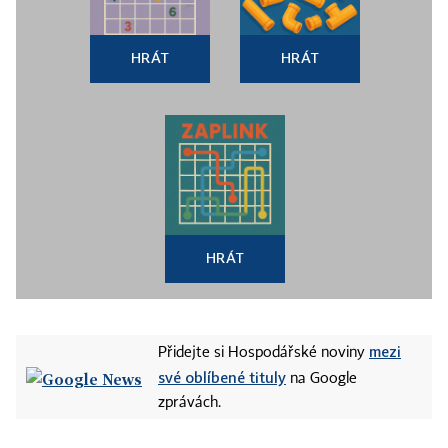
HRÁT
HRÁT
HRÁT
mezi
Přidejte si Hospodářské noviny
své oblíbené tituly
na Google
zprávách.