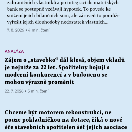
zahraničních vlastníků a po integraci do mateřských
bank se postupně vzdávají hypoték. To povede ke
snížení jejich bilančních sum, ale zároveň to pomůže
vyřešit jejich dlouhodobý nedostatek vlastních...
7. 8. 2026 ▪ 4 min. čtení
ANALÝZA
Zájem o „stavebko“ dál klesá, objem vkladů
je nejníže za 22 let. Spořitelny bojují s
moderní konkurencí a v budoucnu se
mohou výrazně proměnit
22. 7. 2026 ▪ 5 min. čtení
Chceme být motorem rekonstrukcí, ne
pouze pokladničkou na dotace, říká o nové
éře stavebních spořitelen šéf jejich asociace