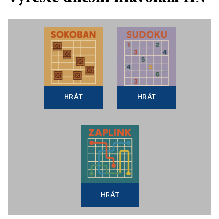
HRÁT
HRÁT
HRÁT