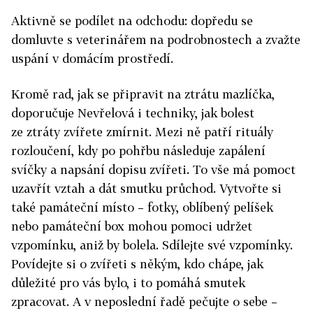
Aktivně se podílet na odchodu: dopředu se
domluvte s veterinářem na podrobnostech a zvažte
uspání v domácím prostředí.
Kromě rad, jak se připravit na ztrátu mazlíčka,
doporučuje Nevřelová i techniky, jak bolest
ze ztráty zvířete zmírnit. Mezi ně patří rituály
rozloučení, kdy po pohřbu následuje zapálení
svíčky a napsání dopisu zvířeti. To vše má pomoct
uzavřít vztah a dát smutku průchod. Vytvořte si
také památeční místo – fotky, oblíbený pelíšek
nebo památeční box mohou pomoci udržet
vzpomínku, aniž by bolela. Sdílejte své vzpomínky.
Povídejte si o zvířeti s někým, kdo chápe, jak
důležité pro vás bylo, i to pomáhá smutek
zpracovat. A v neposlední řadě pečujte o sebe –