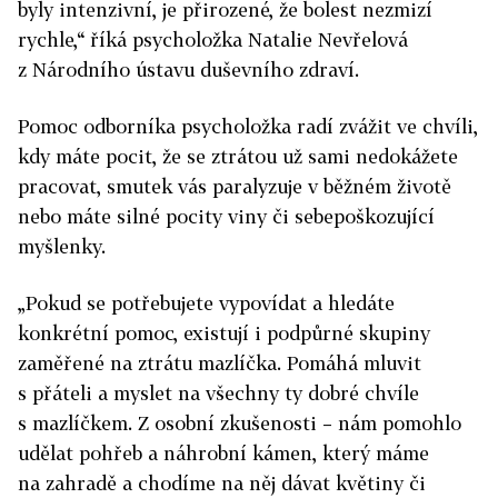
byly intenzivní, je přirozené, že bolest nezmizí
rychle,“ říká psycholožka Natalie Nevřelová
z Národního ústavu duševního zdraví.
Pomoc odborníka psycholožka radí zvážit ve chvíli,
kdy máte pocit, že se ztrátou už sami nedokážete
pracovat, smutek vás paralyzuje v běžném životě
nebo máte silné pocity viny či sebepoškozující
myšlenky.
„Pokud se potřebujete vypovídat a hledáte
konkrétní pomoc, existují i podpůrné skupiny
zaměřené na ztrátu mazlíčka. Pomáhá mluvit
s přáteli a myslet na všechny ty dobré chvíle
s mazlíčkem. Z osobní zkušenosti – nám pomohlo
udělat pohřeb a náhrobní kámen, který máme
na zahradě a chodíme na něj dávat květiny či