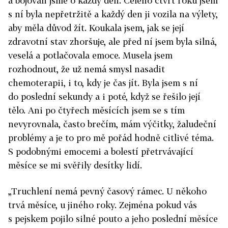
a bojovali jsme o každý den. Celého čtvrt roku jsem
s ní byla nepřetržitě a každý den ji vozila na výlety,
aby měla důvod žít. Koukala jsem, jak se její
zdravotní stav zhoršuje, ale před ní jsem byla silná,
veselá a potlačovala emoce. Musela jsem
rozhodnout, že už nemá smysl nasadit
chemoterapii, i to, kdy je čas jít. Byla jsem s ní
do poslední sekundy a i poté, když se řešilo její
tělo. Ani po čtyřech měsících jsem se s tím
nevyrovnala, často brečím, mám výčitky, žaludeční
problémy a je to pro mě pořád hodně citlivé téma.
S podobnými emocemi a bolestí přetrvávající
měsíce se mi svěřily desítky lidí.
„Truchlení nemá pevný časový rámec. U někoho
trvá měsíce, u jiného roky. Zejména pokud vás
s pejskem pojilo silné pouto a jeho poslední měsíce