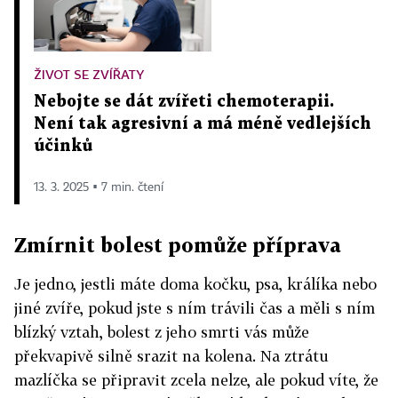
ŽIVOT SE ZVÍŘATY
Nebojte se dát zvířeti chemoterapii.
Není tak agresivní a má méně vedlejších
účinků
13. 3. 2025 ▪ 7 min. čtení
Zmírnit bolest pomůže příprava
Je jedno, jestli máte doma kočku, psa, králíka nebo
jiné zvíře, pokud jste s ním trávili čas a měli s ním
blízký vztah, bolest z jeho smrti vás může
překvapivě silně srazit na kolena. Na ztrátu
mazlíčka se připravit zcela nelze, ale pokud víte, že