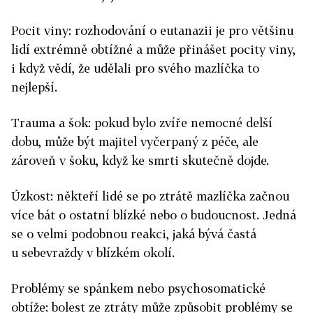
Pocit viny: rozhodování o eutanazii je pro většinu
lidí extrémně obtížné a může přinášet pocity viny,
i když vědí, že udělali pro svého mazlíčka to
nejlepší.
Trauma a šok: pokud bylo zvíře nemocné delší
dobu, může být majitel vyčerpaný z péče, ale
zároveň v šoku, když ke smrti skutečně dojde.
Úzkost: někteří lidé se po ztrátě mazlíčka začnou
více bát o ostatní blízké nebo o budoucnost. Jedná
se o velmi podobnou reakci, jaká bývá častá
u sebevraždy v blízkém okolí.
Problémy se spánkem nebo psychosomatické
obtíže: bolest ze ztráty může způsobit problémy se