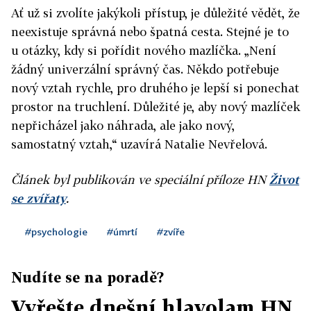
Ať už si zvolíte jakýkoli přístup, je důležité vědět, že
neexistuje správná nebo špatná cesta. Stejné je to
u otázky, kdy si pořídit nového mazlíčka. „Není
žádný univerzální správný čas. Někdo potřebuje
nový vztah rychle, pro druhého je lepší si ponechat
prostor na truchlení. Důležité je, aby nový mazlíček
nepřicházel jako náhrada, ale jako nový,
samostatný vztah,“ uzavírá Natalie Nevřelová.
Článek byl publikován ve speciální příloze HN
Život
se zvířaty
.
#psychologie
#úmrtí
#zvíře
Nudíte se na poradě?
Vyřešte dnešní hlavolam HN