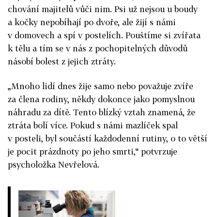
chování majitelů vůči nim. Psi už nejsou u boudy
a kočky nepobíhají po dvoře, ale žijí s námi
v domovech a spí v postelích. Pouštíme si zvířata
k tělu a tím se v nás z pochopitelných důvodů
násobí bolest z jejich ztráty.
„Mnoho lidí dnes žije samo nebo považuje zvíře
za člena rodiny, někdy dokonce jako pomyslnou
náhradu za dítě. Tento blízký vztah znamená, že
ztráta bolí více. Pokud s námi mazlíček spal
v posteli, byl součástí každodenní rutiny, o to větší
je pocit prázdnoty po jeho smrti,“ potvrzuje
psycholožka Nevřelová.