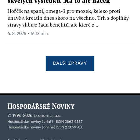
skvělých výsledků. Má to ale háček
Hořčík na spaní, omega-3 pro mozek, železo proti
únavě a kreatin dnes skoro na všechno. Trh s doplňky
stravy slibuje řadu benefitů, ale které z...
6. 8. 2026 ▪ 16:13 min.
DALŠÍ ZPRÁVY
©
1996-2026
Economia, a.s.
Hospodářské noviny (print) ISSN 0862-9587
Hospodářské noviny (online) ISSN 2787-950X