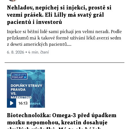
Nehladov, nepíchej si injekci, prostě si
vezmi prášek. Eli Lilly má svatý grál
pacientů i investorů
Injekce si běžní lidé sami píchají jen velmi neradi. Podle
průzkumů má k takové formě užívání léků averzi sedm
z deseti amerických pacientů....
6. 8. 2026 ▪ 4 min. čtení
16:13
Biotechnoložka: Omega-3 před úpadkem
mozku nepomohou, kreatin dosahuje