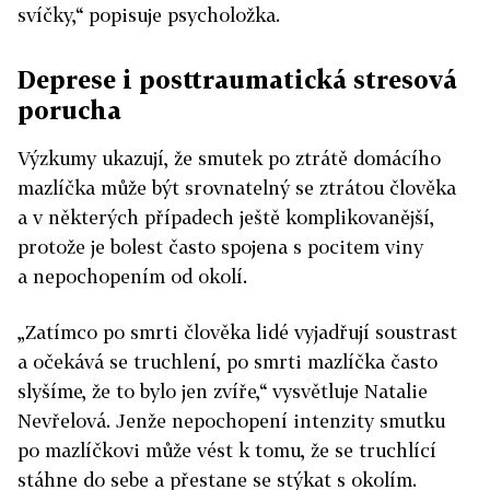
svíčky,“ popisuje psycholožka.
Deprese i posttraumatická stresová
porucha
Výzkumy ukazují, že smutek po ztrátě domácího
mazlíčka může být srovnatelný se ztrátou člověka
a v některých případech ještě komplikovanější,
protože je bolest často spojena s pocitem viny
a nepochopením od okolí.
„Zatímco po smrti člověka lidé vyjadřují soustrast
a očekává se truchlení, po smrti mazlíčka často
slyšíme, že to bylo jen zvíře,“ vysvětluje Natalie
Nevřelová. Jenže nepochopení intenzity smutku
po mazlíčkovi může vést k tomu, že se truchlící
stáhne do sebe a přestane se stýkat s okolím.