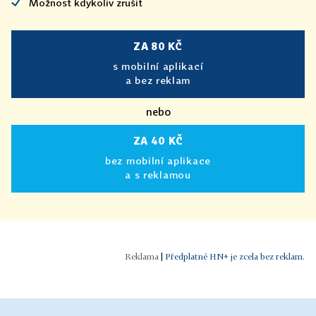
Možnost kdykoliv zrušit
ZA 80 KČ
s mobilní aplikací
a bez reklam
nebo
ZA 40 KČ
bez mobilní aplikace
a s reklamou
|
Předplatné HN+ je zcela bez reklam.