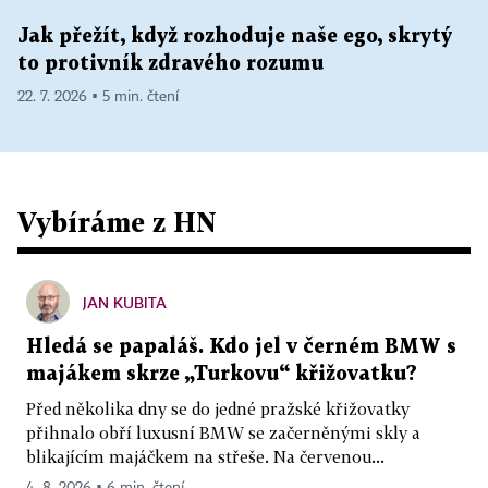
Jak přežít, když rozhoduje naše ego, skrytý
to protivník zdravého rozumu
22. 7. 2026 ▪ 5 min. čtení
Vybíráme z HN
JAN KUBITA
Hledá se papaláš. Kdo jel v černém BMW s
majákem skrze „Turkovu“ křižovatku?
Před několika dny se do jedné pražské křižovatky
přihnalo obří luxusní BMW se začerněnými skly a
blikajícím majáčkem na střeše. Na červenou...
4. 8. 2026 ▪ 6 min. čtení