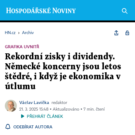
HN.cz
›
Archiv
GRAFIKA UVNITŘ
Rekordní zisky i dividendy.
Německé koncerny jsou letos
štědré, i když je ekonomika v
útlumu
Václav Lavička
redaktor
21. 3. 2025 15:48 ▪ Aktualizováno ▪ 7 min. čtení
PŘEHRÁT ČLÁNEK
ODEBÍRAT AUTORA