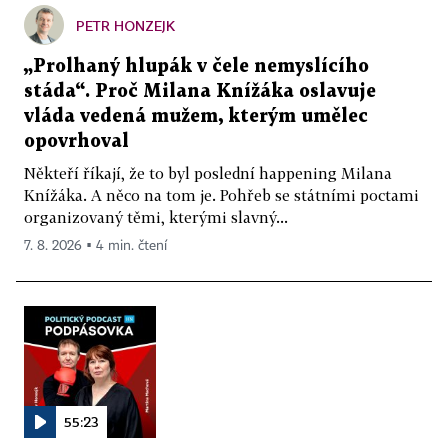
PETR HONZEJK
„Prolhaný hlupák v čele nemyslícího
stáda“. Proč Milana Knížáka oslavuje
vláda vedená mužem, kterým umělec
opovrhoval
Někteří říkají, že to byl poslední happening Milana
Knížáka. A něco na tom je. Pohřeb se státními poctami
organizovaný těmi, kterými slavný...
7. 8. 2026 ▪ 4 min. čtení
55:23