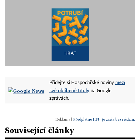
HRÁT
mezi
Přidejte si Hospodářské noviny
své oblíbené tituly
na Google
zprávách.
|
Předplatné HN+ je zcela bez reklam.
Související články