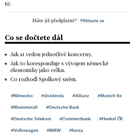
Kč.
Máte již předplatné?
Přihlaste se
Co se dočtete dál
Jak si vedou jednotlivé koncerny.
Jak to koresponduje s vývojem německé
ekonomiky jako celku.
Co rozhodl Spolkový sněm.
#Německo
#dividenda
#Allianz
#Munich Re
#Rheinmetall
#Deutsche Bank
#Deutsche Telekom
#Commerzbank
#Henkel ČR
#Volkswagen
#BMW
#burza