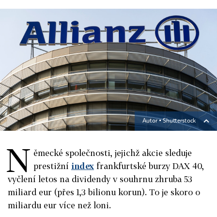
Autor ▪
Shutterstock
N
ěmecké společnosti, jejichž akcie sleduje
prestižní
index
frankfurtské burzy DAX 40,
vyčlení letos na dividendy v souhrnu zhruba 53
miliard eur (přes 1,3 bilionu korun). To je skoro o
miliardu eur více než loni.