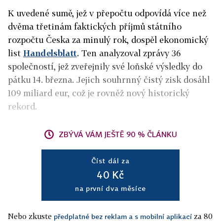
K uvedené sumě, jež v přepočtu odpovídá více než
dvěma třetinám faktických příjmů státního
rozpočtu Česka za minulý rok, dospěl ekonomický
list
Handelsblatt
. Ten analyzoval zprávy 36
společností, jež zveřejnily své loňské výsledky do
pátku 14. března. Jejich souhrnný čistý zisk dosáhl
109 miliard eur, což je rovněž nový historický
rekord.
ZBÝVÁ VÁM JEŠTĚ 90 % ČLÁNKU
Číst dál za
40 Kč
na první dva měsíce
Nebo zkuste
za 80
předplatné bez reklam a s mobilní aplikací