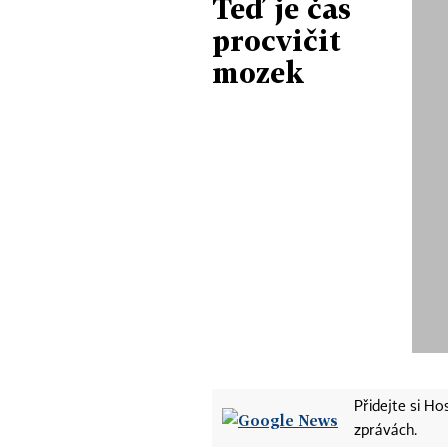
Teď je čas
procvičit
mozek
Přidejte si H
zprávách.