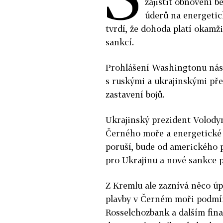
zajistit obnovení 
úderů na energetic
tvrdí, že dohoda platí okamž
sankcí.
Prohlášení Washingtonu násl
s ruskými a ukrajinskými pře
zastavení bojů.
Ukrajinský prezident Volodym
Černého moře a energetické 
poruší, bude od amerického 
pro Ukrajinu a nové sankce p
Z Kremlu ale zaznívá něco úp
plavby v Černém moři podmín
Rosselchozbank a dalším fin