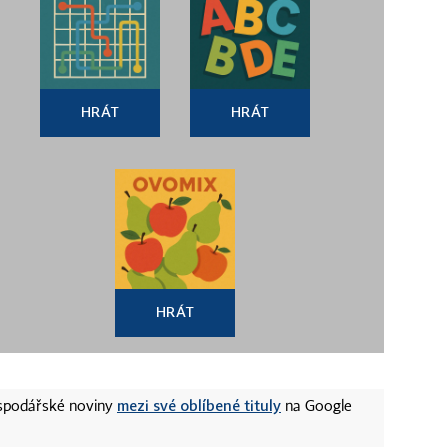
HRÁT
HRÁT
HRÁT
mezi své oblíbené tituly
ospodářské noviny
na Google