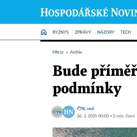
HOME
BYZNYS
ZPRÁVY
NÁZORY
TECH
HN.cz
›
Archiv
Bude příměř
podmínky
ČTK
red
,
26. 3. 2025 00:00 ▪ 2 min. čtení