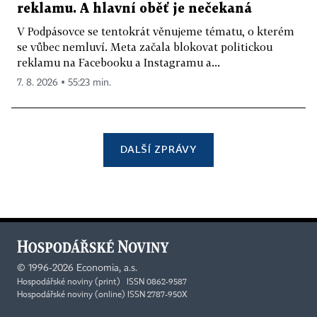
reklamu. A hlavní oběť je nečekaná
V Podpásovce se tentokrát věnujeme tématu, o kterém
se vůbec nemluví. Meta začala blokovat politickou
reklamu na Facebooku a Instagramu a...
7. 8. 2026 ▪ 55:23 min.
DALŠÍ ZPRÁVY
©
1996-2026
Economia, a.s.
Hospodářské noviny (print) ISSN 0862-9587
Hospodářské noviny (online) ISSN 2787-950X