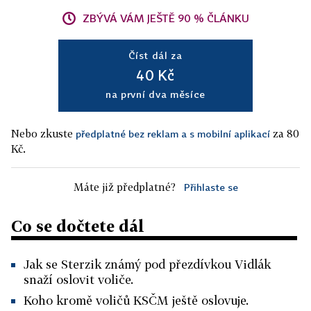
ZBÝVÁ VÁM JEŠTĚ 90 % ČLÁNKU
Číst dál za
40 Kč
na první dva měsíce
Nebo zkuste
za 80
předplatné bez reklam a s mobilní aplikací
Kč.
Máte již předplatné?
Přihlaste se
Co se dočtete dál
Jak se Sterzik známý pod přezdívkou Vidlák
snaží oslovit voliče.
Koho kromě voličů KSČM ještě oslovuje.