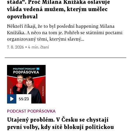
stáda“. Proč Milana Knížáka oslavuje
vláda vedená mužem, kterým umělec
opovrhoval
Někteří říkají, že to byl poslední happening Milana
Knížáka. A něco na tom je. Pohřeb se státními poctami
organizovaný těmi, kterými slavný...
7. 8. 2026 ▪ 4 min. čtení
55:23
PODCAST PODPÁSOVKA
Utajený problém. V Česku se chystají
první volby, kdy sítě blokují politickou