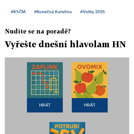
#KSČM
#Konečná Kateřina
#Volby 2025
Nudíte se na poradě?
Vyřešte dnešní hlavolam HN
HRÁT
HRÁT