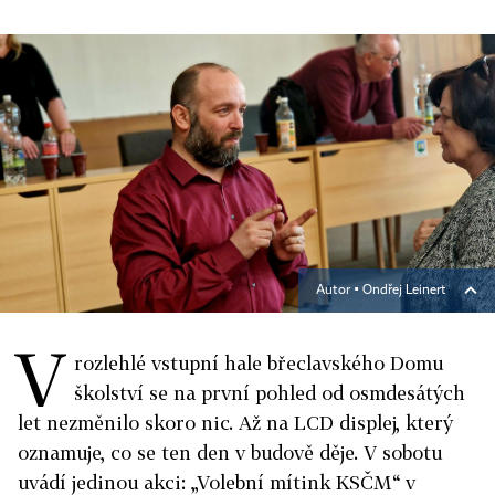
Autor ▪
Ondřej Leinert
V
rozlehlé vstupní hale břeclavského Domu
školství se na první pohled od osmdesátých
let nezměnilo skoro nic. Až na LCD displej, který
oznamuje, co se ten den v budově děje. V sobotu
uvádí jedinou akci: „Volební mítink KSČM“ v