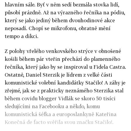
hlavním sále. Byť v něm sedí bezmála stovka lidí,
působí prázdně. Až na výrazného řečníka na pódiu,
který se jako jediný během dvouhodinové akce
neposadí. Chopí se mikrofonu, obratně mění
tempo a dikci.
Z polohy vřelého venkovského strýce v obnošené
košili během pár vteřin přechází do plamenného
řečníka, který jako by se inspiroval u Fidela Castra.
Ostatně, Daniel Sterzik je lídrem z velké části
komunistické volební kandidátky Stačilo! A záhy je
zřejmé, jak se z prakticky neznámého Sterzika stal
během covidu blogger Vidlák se skoro 50 tisíci
sledujícími na Facebooku a někdo, komu
komunistická šéfka a europoslankyně Kateřina
Konečná de facto svěřila svou značku Stačilo!.