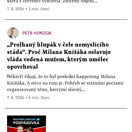
která v červenci vyhořela. Zničený objekt...
7. 8. 2026 ▪ 3 min. čtení
PETR HONZEJK
„Prolhaný hlupák v čele nemyslícího
stáda“. Proč Milana Knížáka oslavuje
vláda vedená mužem, kterým umělec
opovrhoval
Někteří říkají, že to byl poslední happening Milana
Knížáka. A něco na tom je. Pohřeb se státními poctami
organizovaný těmi, kterými slavný...
7. 8. 2026 ▪ 4 min. čtení