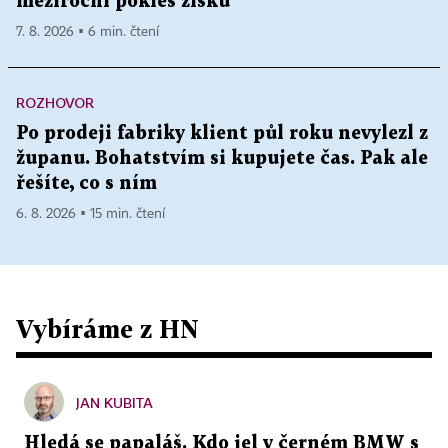
meziroční pokles zisků
7. 8. 2026 ▪ 6 min. čtení
ROZHOVOR
Po prodeji fabriky klient půl roku nevylezl z
županu. Bohatstvím si kupujete čas. Pak ale
řešíte, co s ním
6. 8. 2026 ▪ 15 min. čtení
Vybíráme z HN
JAN KUBITA
Hledá se papaláš. Kdo jel v černém BMW s