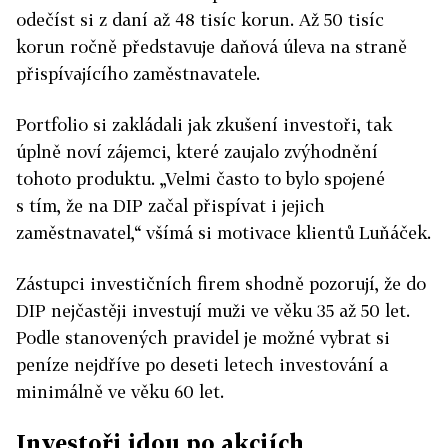
odečíst si z daní až 48 tisíc korun. Až 50 tisíc
korun ročně představuje daňová úleva na straně
přispívajícího zaměstnavatele.
Portfolio si zakládali jak zkušení investoři, tak
úplně noví zájemci, které zaujalo zvýhodnění
tohoto produktu. „Velmi často to bylo spojené
s tím, že na DIP začal přispívat i jejich
zaměstnavatel,“ všímá si motivace klientů Luňáček.
Zástupci investičních firem shodně pozorují, že do
DIP nejčastěji investují muži ve věku 35 až 50 let.
Podle stanovených pravidel je možné vybrat si
peníze nejdříve po deseti letech investování a
minimálně ve věku 60 let.
Investoři jdou po akciích