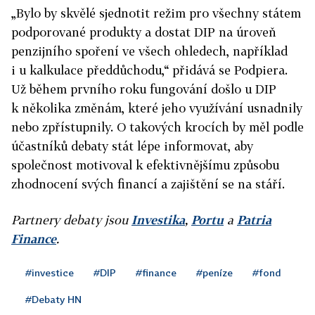
„Bylo by skvělé sjednotit režim pro všechny státem
podporované produkty a dostat DIP na úroveň
penzijního spoření ve všech ohledech, například
i u kalkulace předdůchodu,“ přidává se Podpiera.
Už během prvního roku fungování došlo u DIP
k několika změnám, které jeho využívání usnadnily
nebo zpřístupnily. O takových krocích by měl podle
účastníků debaty stát lépe informovat, aby
společnost motivoval k efektivnějšímu způsobu
zhodnocení svých financí a zajištění se na stáří.
Partnery debaty jsou
Investika
,
Portu
a
Patria
Finance
.
#investice
#DIP
#finance
#peníze
#fond
#Debaty HN