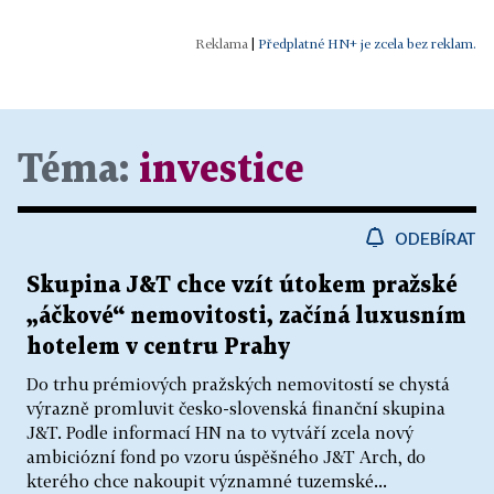
|
Předplatné HN+ je zcela bez reklam.
Téma:
investice
ODEBÍRAT
Skupina J&T chce vzít útokem pražské
„áčkové“ nemovitosti, začíná luxusním
hotelem v centru Prahy
Do trhu prémiových pražských nemovitostí se chystá
výrazně promluvit česko-slovenská finanční skupina
J&T. Podle informací HN na to vytváří zcela nový
ambiciózní fond po vzoru úspěšného J&T Arch, do
kterého chce nakoupit významné tuzemské...