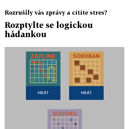
Rozrušily vás zprávy a cítíte stres?
Rozptylte se logickou
hádankou
HRÁT
HRÁT