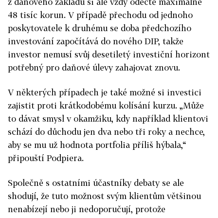
z daňového základu si ale vždy odečte maximálně
48 tisíc korun. V případě přechodu od jednoho
poskytovatele k druhému se doba předchozího
investování započítává do nového DIP, takže
investor nemusí svůj desetiletý investiční horizont
potřebný pro daňové úlevy zahajovat znovu.
V některých případech je také možné si investici
zajistit proti krátkodobému kolísání kurzu. „Může
to dávat smysl v okamžiku, kdy například klientovi
schází do důchodu jen dva nebo tři roky a nechce,
aby se mu už hodnota portfolia příliš hýbala,“
připouští Podpiera.
Společně s ostatními účastníky debaty se ale
shodují, že tuto možnost svým klientům většinou
nenabízejí nebo ji nedoporučují, protože