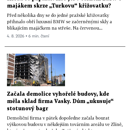
majákem skrze „Turkovu“ křižovatku?
Před několika dny se do jedné pražské křižovatky
přihnalo obří luxusní BMW se začerněnými skly a
blikajícím majáčkem na střeše. Na červenou...
4. 8. 2026 ▪ 6 min. čtení
Začala demolice vyhořelé budovy, kde
měla sklad firma Vasky. Dům „ukusuje“
stotunový bagr
Demoliční firma v pátek dopoledne začala bourat
výškovou budovu v někdejším továrním areálu ve Zlíně,