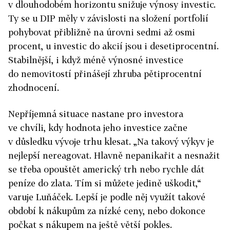
v dlouhodobém horizontu snižuje výnosy investic.
Ty se u DIP měly v závislosti na složení portfolií
pohybovat přibližně na úrovni sedmi až osmi
procent, u investic do akcií jsou i desetiprocentní.
Stabilnější, i když méně výnosné investice
do nemovitostí přinášejí zhruba pětiprocentní
zhodnocení.
Nepříjemná situace nastane pro investora
ve chvíli, kdy hodnota jeho investice začne
v důsledku vývoje trhu klesat. „Na takový výkyv je
nejlepší nereagovat. Hlavně nepanikařit a nesnažit
se třeba opouštět americký trh nebo rychle dát
peníze do zlata. Tím si můžete jedině uškodit,“
varuje Luňáček. Lepší je podle něj využít takové
období k nákupům za nízké ceny, nebo dokonce
počkat s nákupem na ještě větší pokles.