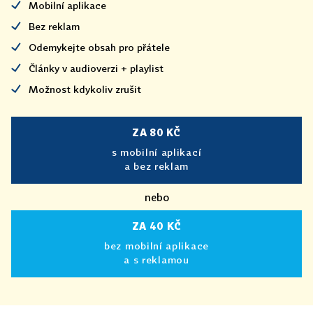
Mobilní aplikace
Bez reklam
Odemykejte obsah pro přátele
Články v audioverzi + playlist
Možnost kdykoliv zrušit
ZA 80 KČ
s mobilní aplikací
a bez reklam
nebo
ZA 40 KČ
bez mobilní aplikace
a s reklamou