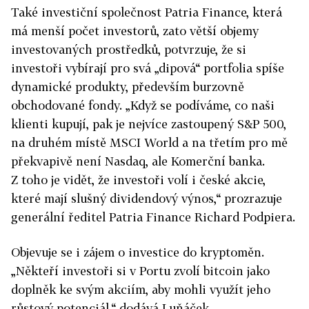
Také investiční společnost Patria Finance, která
má menší počet investorů, zato větší objemy
investovaných prostředků, potvrzuje, že si
investoři vybírají pro svá „dipová“ portfolia spíše
dynamické produkty, především burzovně
obchodované fondy. „Když se podíváme, co naši
klienti kupují, pak je nejvíce zastoupený S&P 500,
na druhém místě MSCI World a na třetím pro mě
překvapivě není Nasdaq, ale Komerční banka.
Z toho je vidět, že investoři volí i české akcie,
které mají slušný dividendový výnos,“ prozrazuje
generální ředitel Patria Finance Richard Podpiera.
Objevuje se i zájem o investice do kryptoměn.
„Někteří investoři si v Portu zvolí bitcoin jako
doplněk ke svým akciím, aby mohli využít jeho
růstový potenciál,“ dodává Luňáček.