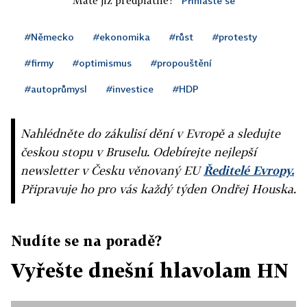
Máte již předplatné?
Přihlaste se
#Německo
#ekonomika
#růst
#protesty
#firmy
#optimismus
#propouštění
#autoprůmysl
#investice
#HDP
Nahlédněte do zákulisí dění v Evropě a sledujte
českou stopu v Bruselu. Odebírejte nejlepší
newsletter v Česku věnovaný EU
Ředitelé Evropy.
Připravuje ho pro vás každý týden Ondřej Houska.
Nudíte se na poradě?
Vyřešte dnešní hlavolam HN