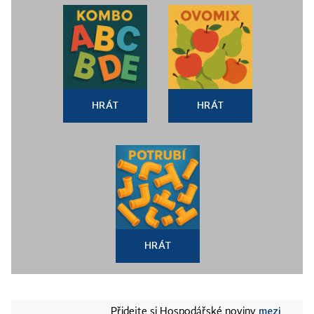
HRÁT
HRÁT
HRÁT
mezi
Přidejte si Hospodářské noviny