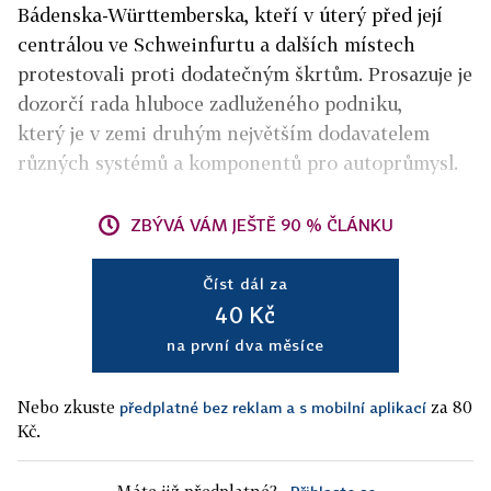
Bádenska-Württemberska, kteří v úterý před její
centrálou ve Schweinfurtu a dalších místech
protestovali proti dodatečným škrtům. Prosazuje je
dozorčí rada hluboce zadluženého podniku,
který je v zemi druhým největším dodavatelem
různých systémů a komponentů pro autoprůmysl.
ZBÝVÁ VÁM JEŠTĚ 90 % ČLÁNKU
Číst dál za
40 Kč
na první dva měsíce
Nebo zkuste
za 80
předplatné bez reklam a s mobilní aplikací
Kč.