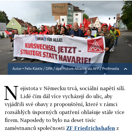
Autor ▪
Felix Kästle / DPA / dpa Picture-Alliance via AFP / Profimedia
N
ejistota v Německu trvá, sociální napětí sílí.
Lidé čím dál více vycházejí do ulic, aby
vyjádřili své obavy z propouštění, které v rámci
rozsáhlých úsporných opatření ohlašuje stále více
firem. Naposledy to bylo na deset tisíc
zaměstnanců společnosti
ZF Friedrichshafen
z