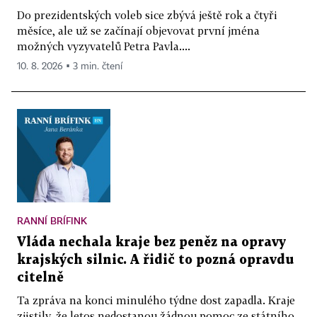
Do prezidentských voleb sice zbývá ještě rok a čtyři
měsíce, ale už se začínají objevovat první jména
možných vyzyvatelů Petra Pavla....
10. 8. 2026 ▪ 3 min. čtení
RANNÍ BRÍFINK
Vláda nechala kraje bez peněz na opravy
krajských silnic. A řidič to pozná opravdu
citelně
Ta zpráva na konci minulého týdne dost zapadla. Kraje
zjistily, že letos nedostanou žádnou pomoc ze státního