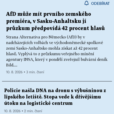
ODEBÍRAT
AfD může mít prvního zemského
premiéra, v Sasku-Anhaltsku jí
průzkum předpovídá 42 procent hlasů
Strana Alternativa pro Německo (AfD) by v
nadcházejících volbách ve východoněmecké spolkové
zemi Sasko-Anhaltsko mohla získat až 42 procent
hlasů. Vyplývá to z průzkumu veřejného mínění
agentury INSA, který v pondělí zveřejnil bulvární deník
Bild....
10. 8. 2026 ▪ 3 min. čtení
Policie našla DNA na dronu s výbušninou z
lipského letiště. Stopa vede k dřívějšímu
útoku na logistické centrum
10. 8. 2026 ▪ 2 min. čtení