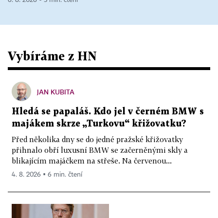
6. 8. 2026 ▪ 5 min. čtení
Vybíráme z HN
JAN KUBITA
Hledá se papaláš. Kdo jel v černém BMW s
majákem skrze „Turkovu“ křižovatku?
Před několika dny se do jedné pražské křižovatky
přihnalo obří luxusní BMW se začerněnými skly a
blikajícím majáčkem na střeše. Na červenou...
4. 8. 2026 ▪ 6 min. čtení