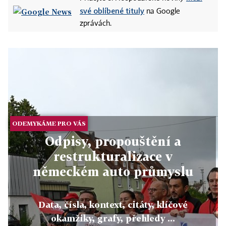
své oblíbené tituly
na Google
zprávách.
ODEMYKÁME PRO VÁS
Odpisy, propouštění a
restrukturalizace v
německém auto průmyslu
Data, čísla, kontext, citáty, klíčové
okamžiky, grafy, přehledy ...