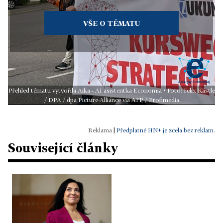
VŠE O TÉMATU
Přehled tématu vytvořila Aika - AI asistentka Economia • Foto: Felix Kästle
/ DPA / dpa Picture-Alliance via AFP / Profimedia
|
Předplatné HN+ je zcela bez reklam.
Související články