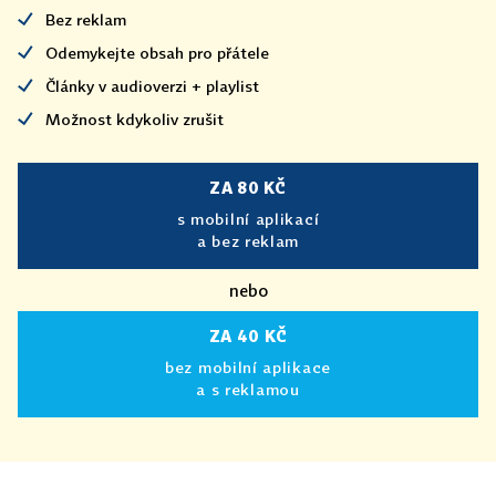
Bez reklam
Odemykejte obsah pro přátele
Články v audioverzi + playlist
Možnost kdykoliv zrušit
ZA 80 KČ
s mobilní aplikací
a bez reklam
nebo
ZA 40 KČ
bez mobilní aplikace
a s reklamou