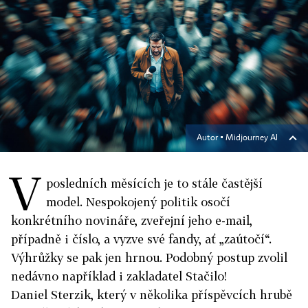
Autor ▪
Midjourney AI
V
posledních měsících je to stále častější
model. Nespokojený politik osočí
konkrétního novináře, zveřejní jeho e-mail,
případně i číslo, a vyzve své fandy, ať „zaútočí“.
Výhrůžky se pak jen hrnou. Podobný postup zvolil
nedávno například i zakladatel Stačilo!
Daniel Sterzik, který v několika příspěvcích hrubě