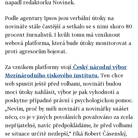
napadl redaktorku Novinek.
Podle agentury Ipsos jsou verbální útoky na
novináře stále častější a setkalo se s nimi skoro 80
procent žurnalistů. I kvůli tomu má vzniknout
webová platforma, která bude útoky monitorovat a
proti agresorům bojovat.
Za vznikem platformy stojí
Český národní výbor
Mezinárodního tiskového institutu.
Ten chce
web spustit ještě před volbami, novináři budou
moci útoky nahlásit, výbor je pak vyhodnotí a
poskytne případně právní i psychologickou pomoc.
„
Nevím, proč by měli
novináři a novinářky snášet
něco, co je v jiných povoláních považováno za zcela
nepřijatelné, navíc předpokládáme, že před volbami
se situace určitě nezlepší,“ říká Robert Čásenský,