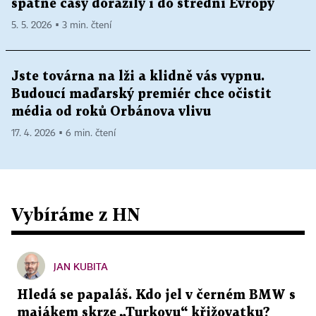
špatné časy dorazily i do střední Evropy
5. 5. 2026 ▪ 3 min. čtení
Jste továrna na lži a klidně vás vypnu.
Budoucí maďarský premiér chce očistit
média od roků Orbánova vlivu
17. 4. 2026 ▪ 6 min. čtení
Vybíráme z HN
JAN KUBITA
Hledá se papaláš. Kdo jel v černém BMW s
majákem skrze „Turkovu“ křižovatku?