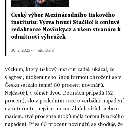
Český výbor Mezinárodního tiskového
institutu: Výzva hnutí Stačilo! k omluvě
redaktorce Novinky.cz a všem stranám k
odmítnutí výhrůžek
30. 3. 2025 ▪ 1 min. čtení
Výzkum, který tiskový institut zadal, ukázal, že
s
agresí, útokem nebo jinou formou ohrožení se v
Česku setkalo téměř 80 procent
novinářů
.
Nejčastěji, v téměř dvou třetinách případů (62
procent), šlo v posledním roce o verbální napadení
na internetu, nejvíce na sociálních sítích nebo e-
mailem. Dvě procenta útoků měla formu fyzického
napadení.
Přes 60 procent novinářů se shoduje, že