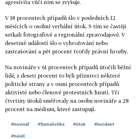
agresivita vůči nim se zvyšuje.
V 18 procentech případů šlo v posledních 12
měsících o osobní verbální útok. S tím se častěji
setkali fotografové a regionální zpravodajové. V
desetině událostí šlo o vyhrožování nebo
zastrašování a pět procent tvořily právní hrozby.
Na novináře v 61 procentech případů útočili běžní
lidé, z deseti procent to byli příznivci některé
politické strany a v osmi procentech případů
aktivisté nebo členové protestních hnutí. Tři
čtvrtiny útoků směřovaly na osobu novináře a 28
procent na médium, které zastupují.
#novinář
#žurnalistika
#útok
#incident
#násilí