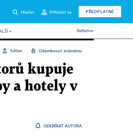
PŘEDPLATNÉ
Hledat
Přihlásit se
BeNative
ALŠÍ
Sdílet
Odemknout známému
torů kupuje
y a hotely v
ODEBÍRAT AUTORA