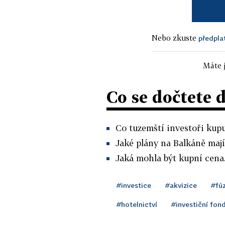
Nebo zkuste
předpla
Máte j
Co se dočtete 
Co tuzemští investoři kupu
Jaké plány na Balkáně mají
Jaká mohla být kupní cena
#investice
#akvizice
#fúz
#hotelnictví
#investiční fon