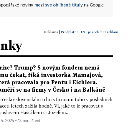
mezi své oblíbené tituly
ospodářské noviny
na Google
|
Předplatné HN+ je zcela bez reklam.
ánky
rize? Trump? S novým fondem nemá
enu čekat, říká investorka Mamajová,
terá pracovala pro Pentu i Eichlera.
aměří se na firmy v Česku i na Balkáně
 česko-slovenském trhu s firmami toho v posledních
aceti letech zažila hodně. Ví, jaké to je pracovat s
roslavem Haščákem či Jozefem...
 4. 2025 ▪ 13 min. čtení