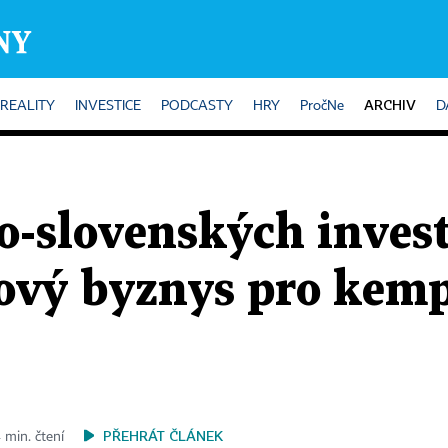
ARCHIV
REALITY
INVESTICE
PODCASTY
HRY
PročNe
D
ko-slovenských inves
ový byznys pro kemp
PŘEHRÁT ČLÁNEK
 min. čtení