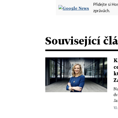
Přidejte si H
zprávách.
Související čl
K
c
k
Z
Na
dv
Ja
10.