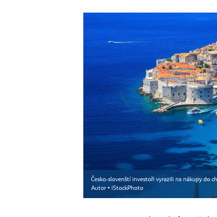
Česko-slovenští investoři vyrazili na nákupy do 
Autor ▪
iStockPhoto