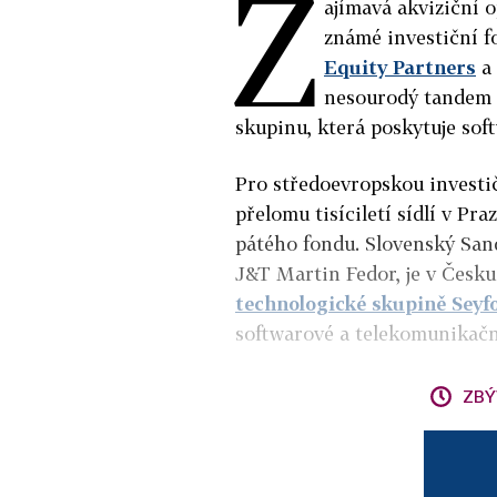
Z
ajímavá akviziční 
známé investiční f
Equity Partners
a 
nesourodý tandem z
skupinu, která poskytuje so
Pro středoevropskou investič
přelomu tisíciletí sídlí v Pra
pátého fondu. Slovenský Sand
J&T Martin Fedor, je v Česk
technologické skupině Seyf
softwarové a telekomunikačn
ZBÝ