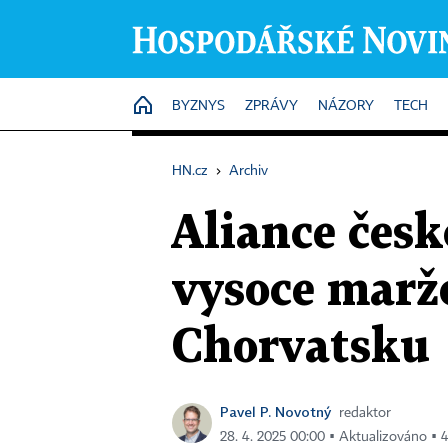
HOME
BYZNYS
ZPRÁVY
NÁZORY
TECH
HN.cz
›
Archiv
Aliance čes
vysoce marž
Chorvatsku
Pavel P. Novotný
redaktor
28. 4. 2025 00:00 ▪ Aktualizováno ▪ 4