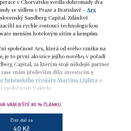
operace v Chorvatsku svedla dohromady dva
ondy se sídlem v Praze a Bratislavě –
Arx
slovenský Sandberg Capital. Zdánlivě
acílil na rychle rostoucí technologickou
ftware menším hotelovým sítím a kempům.
ní společnost Arx, která od svého vzniku na
ze, je to první akvizice jejího nového, v pořadí
berg Capital, za kterým stojí někdejší partner
u zase znám především díky investicím
v
or brněnského vývojáře Martina Cíglera
a
í společnosti Daktela.
VÁ VÁM JEŠTĚ 80 % ČLÁNKU
Číst dál za
40 Kč