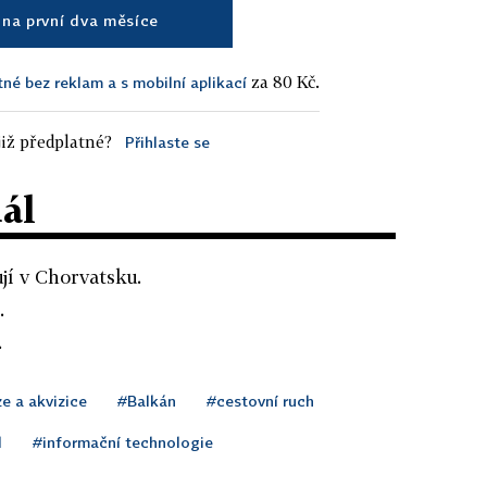
na první dva měsíce
za 80 Kč.
tné bez reklam a s mobilní aplikací
iž předplatné?
Přihlaste se
dál
jí v Chorvatsku.
.
.
e a akvizice
#Balkán
#cestovní ruch
d
#informační technologie