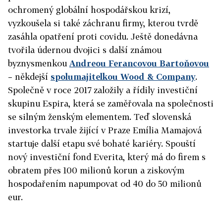
ochromený globální hospodářskou krizí,
vyzkoušela si také záchranu firmy, kterou tvrdě
zasáhla opatření proti covidu. Ještě donedávna
tvořila údernou dvojici s další známou
byznysmenkou
Andreou Ferancovou Bartoňovou
– někdejší
spolumajitelkou Wood & Company
.
Společně v roce 2017 založily a řídily investiční
skupinu Espira, která se zaměřovala na společnosti
se silným ženským elementem. Teď slovenská
investorka trvale žijící v Praze Emília Mamajová
startuje další etapu své bohaté kariéry. Spouští
nový investiční fond Everita, který má do firem s
obratem přes 100 milionů korun a ziskovým
hospodařením napumpovat od 40 do 50 milionů
eur.