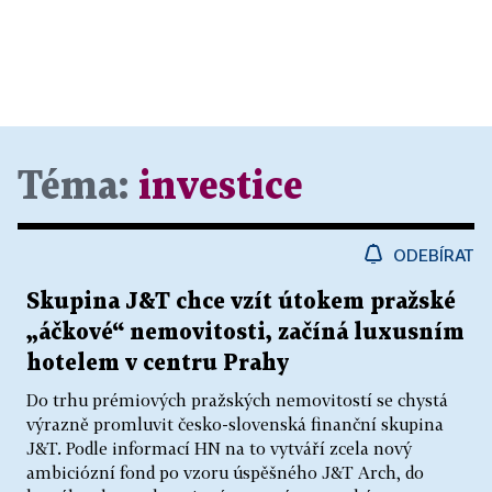
Téma:
investice
ODEBÍRAT
Skupina J&T chce vzít útokem pražské
„áčkové“ nemovitosti, začíná luxusním
hotelem v centru Prahy
Do trhu prémiových pražských nemovitostí se chystá
výrazně promluvit česko-slovenská finanční skupina
J&T. Podle informací HN na to vytváří zcela nový
ambiciózní fond po vzoru úspěšného J&T Arch, do