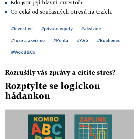
Kdo jsou její hlavní investoři.
Co čeká od současných otřesů na trzích.
#investice
#private equity
#akvizice
#fúze a akvizice
#Penta
#AVG
#Bochemie
#Wood&Co
Rozrušily vás zprávy a cítíte stres?
Rozptylte se logickou
hádankou