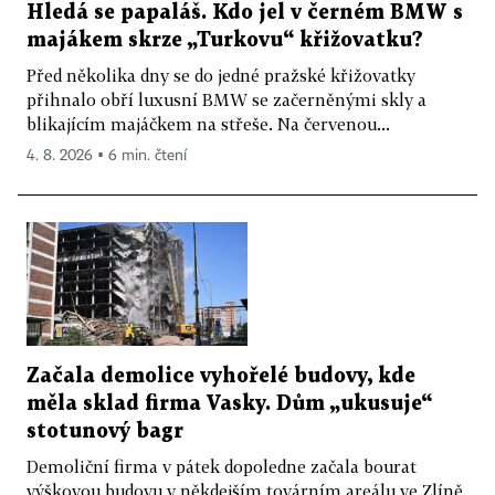
Hledá se papaláš. Kdo jel v černém BMW s
majákem skrze „Turkovu“ křižovatku?
Před několika dny se do jedné pražské křižovatky
přihnalo obří luxusní BMW se začerněnými skly a
blikajícím majáčkem na střeše. Na červenou...
4. 8. 2026 ▪ 6 min. čtení
Začala demolice vyhořelé budovy, kde
měla sklad firma Vasky. Dům „ukusuje“
stotunový bagr
Demoliční firma v pátek dopoledne začala bourat
výškovou budovu v někdejším továrním areálu ve Zlíně,