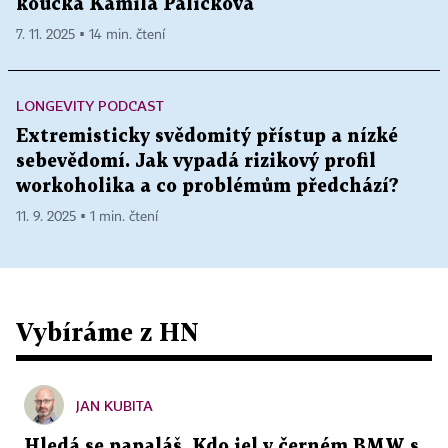
koučka Kamila Paličková
7. 11. 2025 ▪ 14 min. čtení
LONGEVITY PODCAST
Extremisticky svědomitý přístup a nízké
sebevědomí. Jak vypadá rizikový profil
workoholika a co problémům předchází?
11. 9. 2025 ▪ 1 min. čtení
Vybíráme z HN
JAN KUBITA
Hledá se papaláš. Kdo jel v černém BMW s