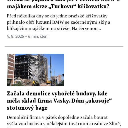
majákem skrze „Turkovu“ křižovatku?
Před několika dny se do jedné pražské křižovatky
přihnalo obří luxusní BMW se začerněnými skly a
blikajícím majáčkem na střeše. Na červenou...
4. 8. 2026 ▪ 6 min. čtení
Začala demolice vyhořelé budovy, kde
měla sklad firma Vasky. Dům „ukusuje“
stotunový bagr
Demoliční firma v pátek dopoledne začala bourat
výškovou budovu v někdejším továrním areálu ve Zlíně,