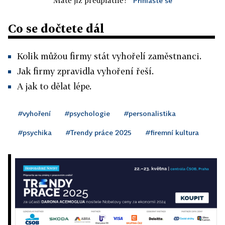
Máte již předplatné?
Přihlaste se
Co se dočtete dál
Kolik můžou firmy stát vyhořelí zaměstnanci.
Jak firmy zpravidla vyhoření řeší.
A jak to dělat lépe.
#vyhoření
#psychologie
#personalistika
#psychika
#Trendy práce 2025
#firemní kultura