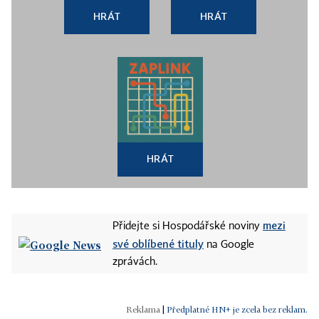
HRÁT
HRÁT
HRÁT
mezi
Přidejte si Hospodářské noviny
své oblíbené tituly
na Google
zprávách.
|
Předplatné HN+ je zcela bez reklam.