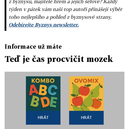
z byznysu, majitelé firem a jejich šéfové? Každý
týden v pátek vám naši top autoři přinášejí výběr
toho nejlepšího a pohled z byznysové strany.
Odebírejte Byznys newsletter.
Informace už máte
Teď je čas procvičit mozek
HRÁT
HRÁT