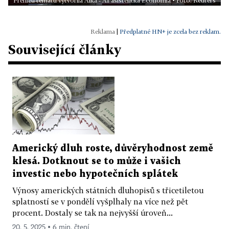
Přehled tématu vytvořila Aika - AI asistentka Economia • Foto: Reuters
|
Předplatné HN+ je zcela bez reklam.
Související články
Americký dluh roste, důvěryhodnost země
klesá. Dotknout se to může i vašich
investic nebo hypotečních splátek
Výnosy amerických státních dluhopisů s třicetiletou
splatností se v pondělí vyšplhaly na více než pět
procent. Dostaly se tak na nejvyšší úroveň...
20. 5. 2025 ▪ 6 min. čtení