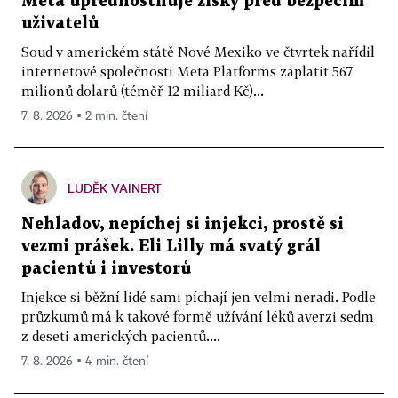
Meta upřednostňuje zisky před bezpečím
uživatelů
Soud v americkém státě Nové Mexiko ve čtvrtek nařídil
internetové společnosti Meta Platforms zaplatit 567
milionů dolarů (téměř 12 miliard Kč)...
7. 8. 2026 ▪ 2 min. čtení
LUDĚK VAINERT
Nehladov, nepíchej si injekci, prostě si
vezmi prášek. Eli Lilly má svatý grál
pacientů i investorů
Injekce si běžní lidé sami píchají jen velmi neradi. Podle
průzkumů má k takové formě užívání léků averzi sedm
z deseti amerických pacientů....
7. 8. 2026 ▪ 4 min. čtení