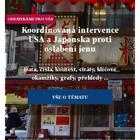
ODEMYKÁME PRO VÁS
Koordinovaná intervence
USA a Japonska proti
oslabení jenu
Data, čísla, kontext, citáty, klíčové
okamžiky, grafy, přehledy ...
VŠE O TÉMATU