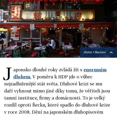
Autor ▪
Reuters
J
aponsko dlouhé roky zvládá žít s
enormním
dluhem.
V poměru k HDP jde o vůbec
nejzadluženější stát světa. Dluhové krizi se mu
daří vyhnout mimo jiné díky tomu, že věřiteli jsou
tamní instituce, firmy a domácnosti. To je velký
rozdíl oproti Řecku, které spadlo do dluhové krize
v roce 2008. Dění na japonském dluhopisovém