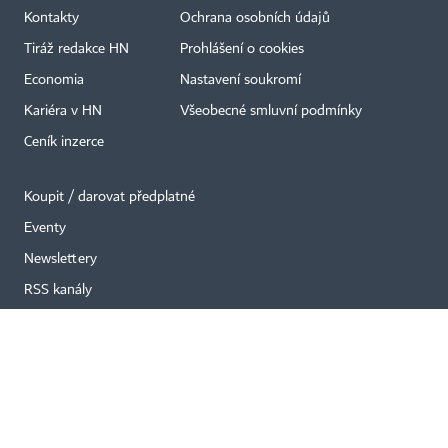
Kontakty
Ochrana osobních údajů
Tiráž redakce HN
Prohlášení o cookies
×
Economia
Nastavení soukromí
Kariéra v HN
Všeobecné smluvní podmínky
Ceník inzerce
Koupit / darovat předplatné
Eventy
Newslettery
RSS kanály
Autorská práva vykonává vydavatel. Bez písemného svolení vydavatele je
zakázáno jakékoli užití částí nebo celku díla, zejména rozmnožování a šíření
jakýmkoli způsobem, mechanickým nebo elektronickým, v českém nebo
jiném jazyce. Bez souhlasu vydavatele je zakázáno též rozmnožování
obsahu pro účely automatizované analýzy textů nebo dat