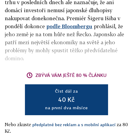
trhu v posledních dnech ale naznačuje, že ani
domácí investoři nemusí japonské dluhopisy
nakupovat donekonečna. Premiér Šigeru Išiba v
pondělí dokonce
podle Bloombergu
prohlásil, že
jeho země je na tom hůře než Řecko. Japonsko ale
patří mezi největší ekonomiky na světě a jeho
problémy by mohly spustit těžko předvídatelné
domino.
ZBÝVÁ VÁM JEŠTĚ 80 % ČLÁNKU
Číst dál za
40 Kč
na první dva měsíce
Nebo zkuste
za 80
předplatné bez reklam a s mobilní aplikací
Kč.