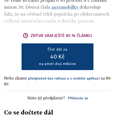
ve Velké Británii propad o 45 procent a v Dánsku
minus 30. Děsivá čísla
automobilky
dokresluje
fakt, že na většině trhů poptávka po elektroautech
celkově meziročně rostla o desítky procent.
ZBÝVÁ VÁM JEŠTĚ 80 % ČLÁNKU
Číst dál za
40 Kč
na první dva měsíce
Nebo zkuste
za 80
předplatné bez reklam a s mobilní aplikací
Kč.
Máte již předplatné?
Přihlaste se
Co se dočtete dál