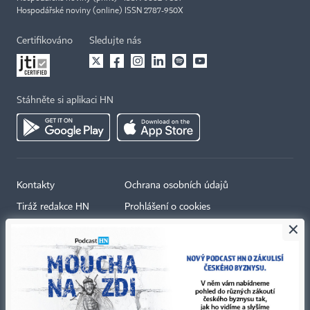
Hospodářské noviny (online) ISSN 2787-950X
Certifikováno
Sledujte nás
Stáhněte si aplikaci HN
Kontakty
Ochrana osobních údajů
Tiráž redakce HN
Prohlášení o cookies
×
Economia
Nastavení soukromí
Kariéra v HN
Všeobecné smluvní podmínky
Ceník inzerce
Koupit / darovat předplatné