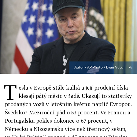
Autor ▪
AP Photo / Evan Vucci
T
esla v Evropě stále kulhá a její prodejní čísla
klesají pátý měsíc v řadě. Ukazují to statistiky
prodaných vozů v letošním květnu napříč Evropou.
Švédsko? Meziroční pád o 53 procent. Ve Francii a
Portugalsku pokles dokonce o 67 procent, v
Německu a Nizozemsku více než třetinový sešup,