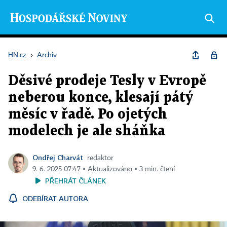
HN.cz
›
Archiv
Děsivé prodeje Tesly v Evropě
neberou konce, klesají pátý
měsíc v řadě. Po ojetých
modelech je ale sháňka
Ondřej Charvát
redaktor
9. 6. 2025 07:47 ▪ Aktualizováno ▪ 3 min. čtení
PŘEHRÁT ČLÁNEK
ODEBÍRAT AUTORA