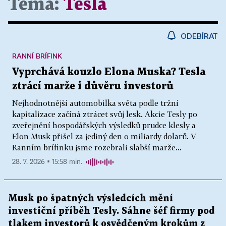
Téma:
Tesla
ODEBÍRAT
RANNÍ BRÍFINK
Vyprchává kouzlo Elona Muska? Tesla
ztrácí marže i důvěru investorů
Nejhodnotnější automobilka světa podle tržní
kapitalizace začíná ztrácet svůj lesk. Akcie Tesly po
zveřejnění hospodářských výsledků prudce klesly a
Elon Musk přišel za jediný den o miliardy dolarů. V
Ranním brífinku jsme rozebrali slabší marže...
28. 7. 2026 ▪ 15:58 min.
Musk po špatných výsledcích mění
investiční příběh Tesly. Sáhne šéf firmy pod
tlakem investorů k osvědčeným krokům z