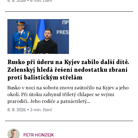
4. 8. 2026 ▪ 6 min. čtení
Rusko při úderu na Kyjev zabilo další dítě.
Zelenskyj hledá řešení nedostatku zbraní
proti balistickým střelám
Rusko v noci na sobotu znovu zaútočilo na Kyjev a jeho
okolí. Při útoku zahynul tříletý chlapec se svými
prarodiči. Jeho rodiče a patnáctiletý...
8. 8. 2026 ▪ 3 min. čtení
PETR HONZEJK