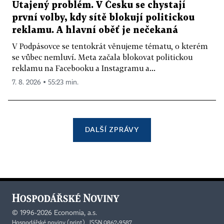
Utajený problém. V Česku se chystají
první volby, kdy sítě blokují politickou
reklamu. A hlavní oběť je nečekaná
V Podpásovce se tentokrát věnujeme tématu, o kterém
se vůbec nemluví. Meta začala blokovat politickou
reklamu na Facebooku a Instagramu a...
7. 8. 2026 ▪ 55:23 min.
DALŠÍ ZPRÁVY
©
1996-2026
Economia, a.s.
Hospodářské noviny (print) ISSN 0862-9587