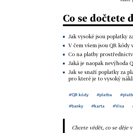
Co se dočtete 
Jak vysoké jsou poplatky za
V čem všem jsou QR kódy v
Co na platby prostřednictv
Jaká je naopak nevýhoda Q
Jak se snaží poplatky za p
pro které je to vysoký nákl
#QR kódy
#platba
#plat
#banky
#karta
#Visa
Chcete vědět, co se děje 