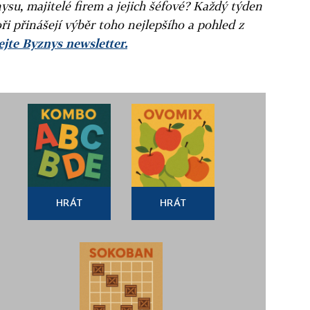
ysu, majitelé firem a jejich šéfové? Každý týden
ři přinášejí výběr toho nejlepšího a pohled z
jte Byznys newsletter.
HRÁT
HRÁT