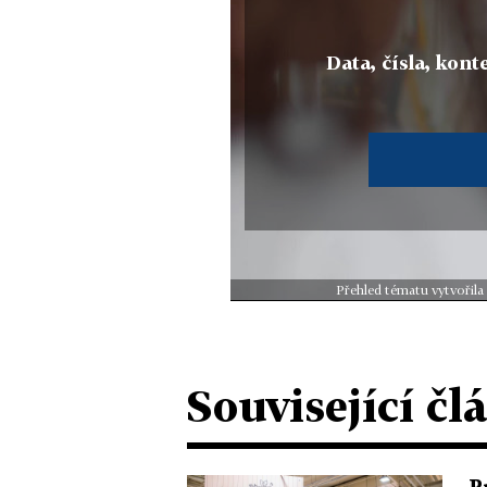
Data, čísla, konte
Přehled tématu vytvořila
Související čl