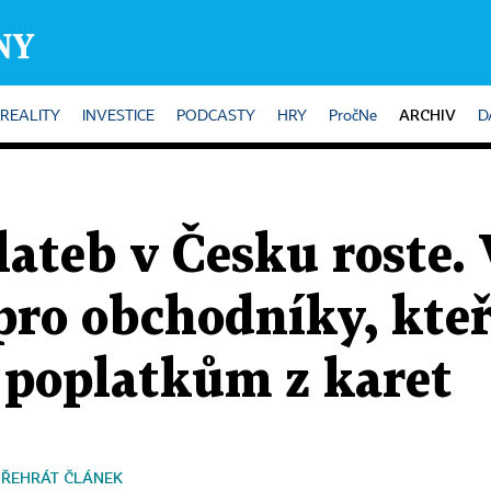
ARCHIV
REALITY
INVESTICE
PODCASTY
HRY
PročNe
D
lateb v Česku roste.
pro obchodníky, kteř
poplatkům z karet
PŘEHRÁT ČLÁNEK