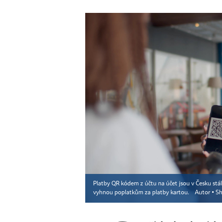
Platby QR kódem z účtu na účet jsou v Česku stá
vyhnou poplatkům za platby kartou.
Autor ▪
Sh