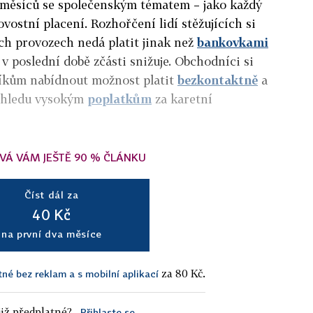
měsíců se společenským tématem – jako každý
vostní placení. Rozhořčení lidí stěžujících si
ých provozech nedá platit jinak než
bankovkami
k v poslední době zčásti snižuje. Obchodníci si
zníkům nabídnout možnost platit
bezkontaktně
a
pohledu vysokým
poplatkům
za karetní
VÁ VÁM JEŠTĚ 90 % ČLÁNKU
Číst dál za
40 Kč
na první dva měsíce
za 80 Kč.
tné bez reklam a s mobilní aplikací
iž předplatné?
Přihlaste se