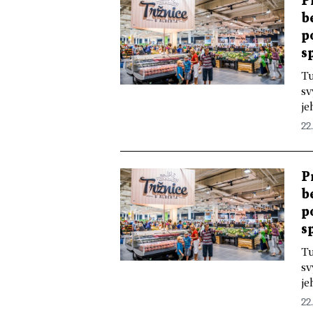
P
b
p
s
Tu
sv
je
22
P
b
p
s
Tu
sv
je
22