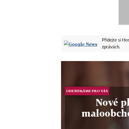
Přidejte si H
zprávách.
ODEMYKÁME PRO VÁS
Nové p
maloobcho