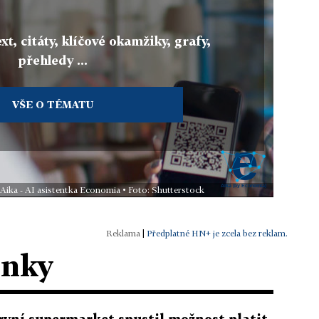
xt, citáty, klíčové okamžiky, grafy,
přehledy ...
VŠE O TÉMATU
 Aika - AI asistentka Economia • Foto: Shutterstock
|
Předplatné HN+ je zcela bez reklam.
ánky