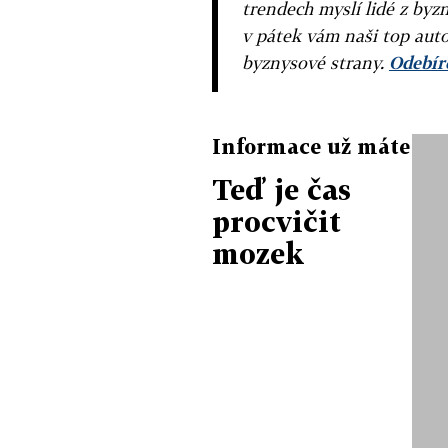
trendech myslí lidé z byzn
v pátek vám naši top auto
byznysové strany.
Odebíre
Informace už máte
Teď je čas
procvičit
mozek