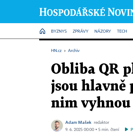
HOME
BYZNYS
ZPRÁVY
NÁZORY
TECH
HN.cz
›
Archiv
Obliba QR p
jsou hlavně 
nim vyhnou 
Adam Mašek
redaktor
9. 6. 2025 00:00 ▪ 5 min. čtení