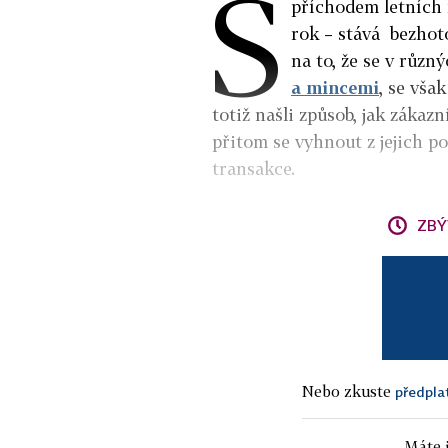
S
příchodem letních 
rok – stává bezhoto
na to, že se v různ
a mincemi
, se vša
totiž našli způsob, jak záka
přitom se vyhnout z jejich 
transakce.
ZBÝ
Nebo zkuste
předpla
Máte j