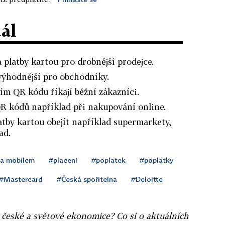
dál
 platby kartou pro drobnější prodejce.
ýhodnější pro obchodníky.
ím QR kódu říkají běžní zákazníci.
R kódů například při nakupování online.
latby kartou obejít například supermarkety,
ad.
ba mobilem
#placení
#poplatek
#poplatky
#Mastercard
#Česká spořitelna
#Deloitte
v české a světové ekonomice? Co si o aktuálních