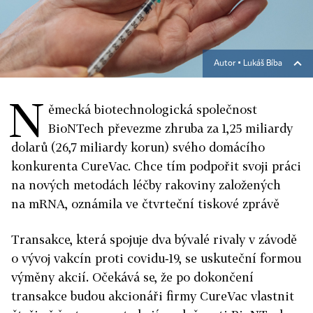
Autor ▪
Lukáš Bíba
N
ěmecká biotechnologická společnost
BioNTech převezme zhruba za 1,25 miliardy
dolarů (26,7 mi­liardy korun) svého domácího
konkurenta CureVac. Chce tím podpořit svoji práci
na nových metodách léčby rakoviny založených
na mRNA, oznámila ve čtvrteční tiskové zprávě
Transakce, která spojuje dva bývalé rivaly v závodě
o vývoj vakcín proti covidu‑19, se uskuteční formou
výměny akcií. Očekává se, že po dokončení
transakce budou akcionáři firmy CureVac vlastnit