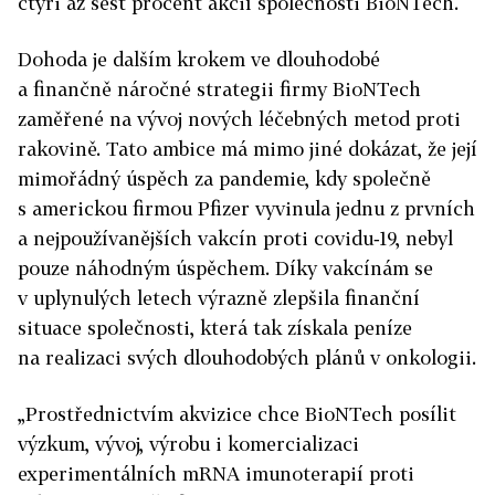
čtyři až šest procent akcií společnosti BioNTech.
Dohoda je dalším krokem ve dlouhodobé
a finančně náročné strategii firmy BioNTech
zaměřené na vývoj nových léčebných metod proti
rakovině. Tato ambice má mimo jiné dokázat, že její
mimořádný úspěch za pandemie, kdy společně
s americkou firmou Pfizer vyvinula jednu z prvních
a nejpoužívanějších vakcín proti covidu‑19, nebyl
pouze náhodným úspěchem. Díky vakcínám se
v uplynulých letech výrazně zlepšila finanční
situace společnosti, která tak získala peníze
na realizaci svých dlouhodobých plánů v onkologii.
„Prostřednictvím akvizice chce BioNTech posílit
výzkum, vývoj, výrobu i komercializaci
experimentálních mRNA imunoterapií proti