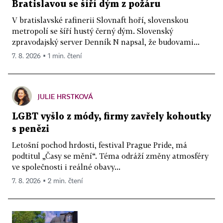
Bratislavou se šíří dým z požáru
V bratislavské rafinerii Slovnaft hoří, slovenskou
metropolí se šíří hustý černý dým. Slovenský
zpravodajský server Denník N napsal, že budovami...
7. 8. 2026 ▪ 1 min. čtení
JULIE HRSTKOVÁ
LGBT vyšlo z módy, firmy zavřely kohoutky
s penězi
Letošní pochod hrdosti, festival Prague Pride, má
podtitul „Časy se mění“. Téma odráží změny atmosféry
ve společnosti i reálné obavy...
7. 8. 2026 ▪ 2 min. čtení