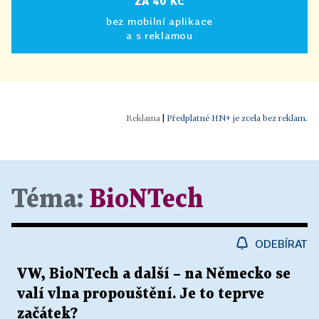
ZA 40 KČ
bez mobilní aplikace
a s reklamou
|
Předplatné HN+ je zcela bez reklam.
Téma:
BioNTech
ODEBÍRAT
VW, BioNTech a další – na Německo se
valí vlna propouštění. Je to teprve
začátek?