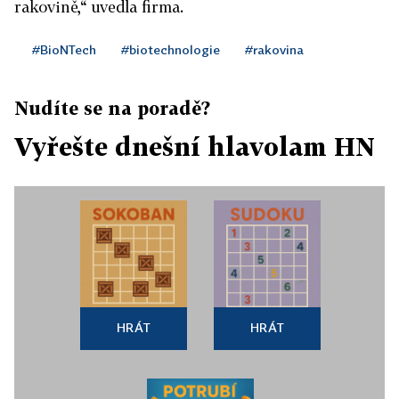
rakovině,“ uvedla firma.
#BioNTech
#biotechnologie
#rakovina
Nudíte se na poradě?
Vyřešte dnešní hlavolam HN
HRÁT
HRÁT