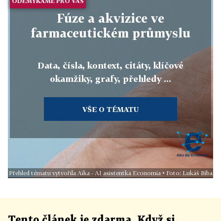
ODEMYKÁME PRO VÁS
Fúze a akvizice ve
farmaceutickém průmyslu
Data, čísla, kontext, citáty, klíčové
okamžiky, grafy, přehledy ...
VŠE O TÉMATU
Přehled tématu vytvořila Aika - AI asistentka Economia • Foto: Lukáš Bíba
Tento článek
je
zdarma. Když si