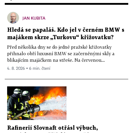
JAN KUBITA
Hledá se papaláš. Kdo jel v černém BMW s
majákem skrze „Turkovu“ křižovatku?
Před několika dny se do jedné pražské křižovatky
přihnalo obří luxusní BMW se začerněnými skly a
blikajícím majáčkem na střeše. Na červenou...
4. 8. 2026 ▪ 6 min. čtení
Rafinerií Slovnaft otřásl výbuch,