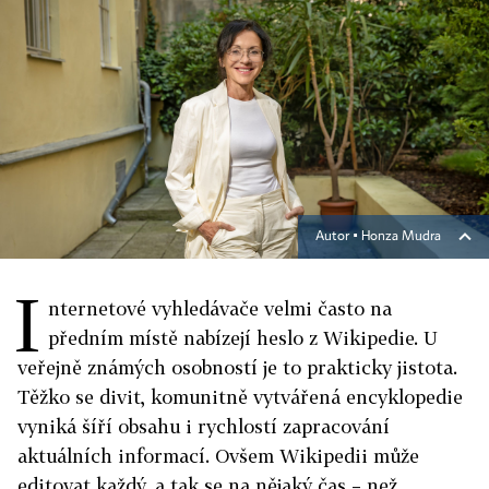
Autor ▪
Honza Mudra
I
nternetové vyhledávače velmi často na
předním místě nabízejí heslo z Wikipedie. U
veřejně známých osobností je to prakticky jistota.
Těžko se divit, komunitně vytvářená encyklopedie
vyniká šíří obsahu i rychlostí zapracování
aktuálních informací. Ovšem Wikipedii může
editovat každý, a tak se na nějaký čas – než