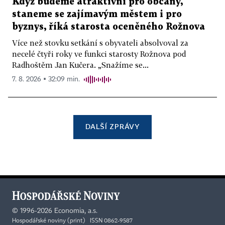
Když budeme atraktivní pro občany,
staneme se zajímavým městem i pro
byznys, říká starosta oceněného Rožnova
Více než stovku setkání s obyvateli absolvoval za
necelé čtyři roky ve funkci starosty Rožnova pod
Radhoštěm Jan Kučera. „Snažíme se...
7. 8. 2026 ▪ 32:09 min.
DALŠÍ ZPRÁVY
©
1996-2026
Economia, a.s.
Hospodářské noviny (print) ISSN 0862-9587