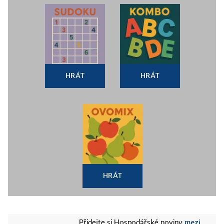
HRÁT
HRÁT
HRÁT
mezi
Přidejte si Hospodářské noviny