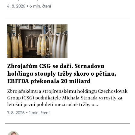
4. 8. 2026 ▪ 6 min. čtení
Zbrojařům CSG se daří. Strnadovu
holdingu stouply tržby skoro o pětinu,
EBITDA překonala 20 miliard
Zbrojařskému a strojírenskému holdingu Czechoslovak
Group (CSG) podnikatele Michala Strnada vzrostly za
letošní první pololetí meziročně tržby o...
7. 8. 2026 ▪ 1 min. čtení