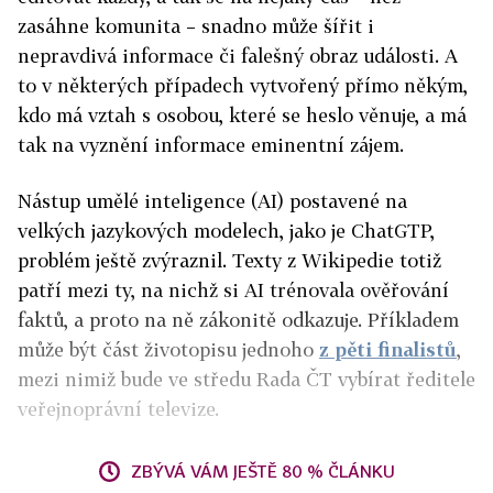
zasáhne komunita – snadno může šířit i
nepravdivá informace či falešný obraz události. A
to v některých případech vytvořený přímo někým,
kdo má vztah s osobou, které se heslo věnuje, a má
tak na vyznění informace eminentní zájem.
Nástup umělé inteligence (AI) postavené na
velkých jazykových modelech, jako je ChatGTP,
problém ještě zvýraznil. Texty z Wikipedie totiž
patří mezi ty, na nichž si AI trénovala ověřování
faktů, a proto na ně zákonitě odkazuje. Příkladem
může být část životopisu jednoho
z pěti finalistů
,
mezi nimiž bude ve středu Rada ČT vybírat ředitele
veřejnoprávní televize.
ZBÝVÁ VÁM JEŠTĚ 80 % ČLÁNKU