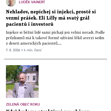
LUDĚK VAINERT
Nehladov, nepíchej si injekci, prostě si
vezmi prášek. Eli Lilly má svatý grál
pacientů i investorů
Injekce si běžní lidé sami píchají jen velmi neradi. Podle
průzkumů má k takové formě užívání léků averzi sedm
z deseti amerických pacientů....
7. 8. 2026 ▪ 4 min. čtení
ZELENÁ OBEC ROKU