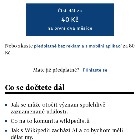
Číst dál za
40 Kč
na první dva měsíce
Nebo zkuste
za 80
předplatné bez reklam a s mobilní aplikací
Kč.
Máte již předplatné?
Přihlaste se
Co se dočtete dál
Jak se může otočit význam spolehlivě
zaznamenané události.
Co na to komunita wikipedistů
Jak s Wikipedií zachází AI a co bychom měli
dělat my.