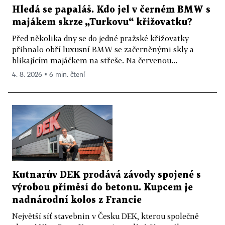
Hledá se papaláš. Kdo jel v černém BMW s
majákem skrze „Turkovu“ křižovatku?
Před několika dny se do jedné pražské křižovatky
přihnalo obří luxusní BMW se začerněnými skly a
blikajícím majáčkem na střeše. Na červenou...
4. 8. 2026 ▪ 6 min. čtení
Kutnarův DEK prodává závody spojené s
výrobou příměsí do betonu. Kupcem je
nadnárodní kolos z Francie
Největší síť stavebnin v Česku DEK, kterou společně