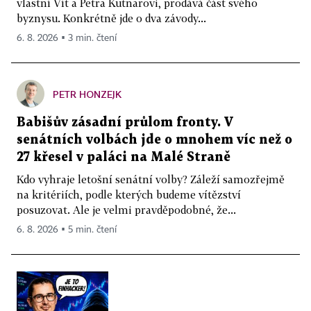
vlastní Vít a Petra Kutnarovi, prodává část svého
byznysu. Konkrétně jde o dva závody...
6. 8. 2026 ▪ 3 min. čtení
PETR HONZEJK
Babišův zásadní průlom fronty. V
senátních volbách jde o mnohem víc než o
27 křesel v paláci na Malé Straně
Kdo vyhraje letošní senátní volby? Záleží samozřejmě
na kritériích, podle kterých budeme vítězství
posuzovat. Ale je velmi pravděpodobné, že...
6. 8. 2026 ▪ 5 min. čtení