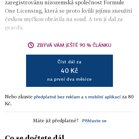
zaregistrovánu nizozemská společnost Formule
One Licensing, která se proto kvůli jejímu zneužití
českou myčkou obrátila na soud. A ten jí dal za
pravdu.
ZBÝVÁ VÁM JEŠTĚ 90 % ČLÁNKU
Číst dál za
40 Kč
na první dva měsíce
Nebo zkuste
za 80
předplatné bez reklam a s mobilní aplikací
Kč.
Máte již předplatné?
Přihlaste se
Co se dočtete dál