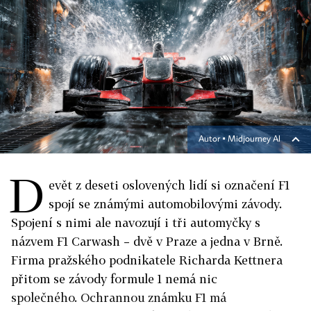
Autor ▪
Midjourney AI
D
evět z deseti oslovených lidí si označení F1
spojí se známými automobilovými závody.
Spojení s nimi ale navozují i tři automyčky s
názvem F1 Carwash – dvě v Praze a jedna v Brně.
Firma pražského podnikatele Richarda Kettnera
přitom se závody formule 1 nemá nic
společného. Ochrannou známku F1 má