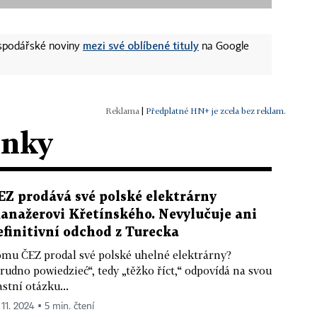
mezi své oblíbené tituly
ospodářské noviny
na Google
|
Předplatné HN+ je zcela bez reklam.
ánky
EZ prodává své polské elektrárny
anažerovi Křetínského. Nevylučuje ani
efinitivní odchod z Turecka
mu ČEZ prodal své polské uhelné elektrárny?
rudno powiedzieć“, tedy „těžko říct,“ odpovídá na svou
astní otázku...
 11. 2024 ▪ 5 min. čtení