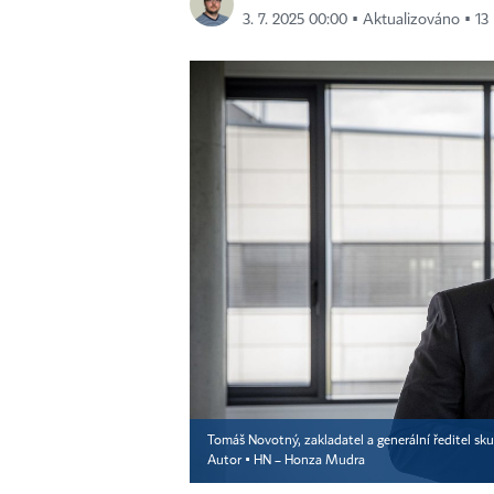
3. 7. 2025 00:00 ▪ Aktualizováno ▪ 13 
Tomáš Novotný, zakladatel a generální ředitel sk
Autor ▪
HN – Honza Mudra