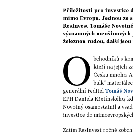
Příležitosti pro investice
mimo Evropu. Jednou ze sk
ResInvest Tomáše Novotnéh
významných menšinových p
železnou rudou, další jsou
O
bchodníků s kom
kteří na jejich 
Česku mnoho. A
bulk“ materiálec
generální ředitel
Tomáš Nov
EPH Daniela Křetínského, kde
Novotný osamostatnil a vsad
investice do mimoevropských
Zatím ResInvest ročně zobcho