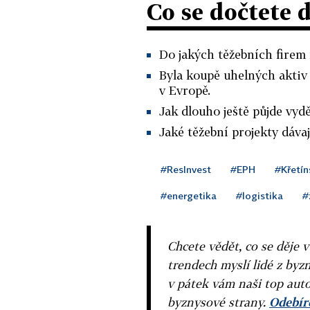
Co se dočtete 
Do jakých těžebních firem
Byla koupě uhelných aktiv 
v Evropě.
Jak dlouho ještě půjde vyd
Jaké těžební projekty dáv
#ResInvest
#EPH
#Křetín
#energetika
#logistika
#
Chcete vědět, co se děje 
trendech myslí lidé z byzn
v pátek vám naši top auto
byznysové strany.
Odebíre