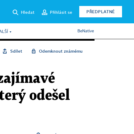
PŘEDPLATNÉ
Hledat
Přihlásit se
BeNative
ALŠÍ
Sdílet
Odemknout známému
zajímavé
který odešel