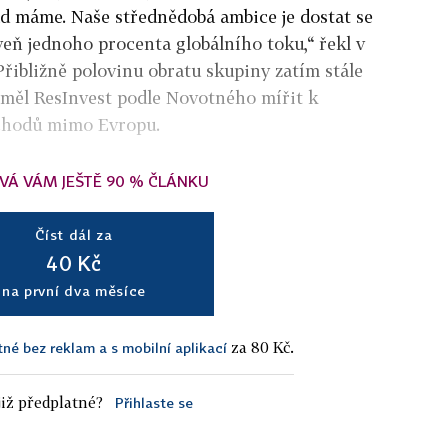
d máme. Naše střednědobá ambice je dostat se
eň jednoho procenta globálního toku,“ řekl v
řibližně polovinu obratu skupiny zatím stále
 měl ResInvest podle Novotného mířit k
bchodů mimo Evropu.
VÁ VÁM JEŠTĚ 90 % ČLÁNKU
Číst dál za
40 Kč
na první dva měsíce
za 80 Kč.
tné bez reklam a s mobilní aplikací
iž předplatné?
Přihlaste se