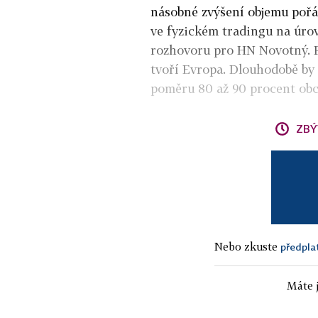
násobné zvýšení objemu pořá
ve fyzickém tradingu na úrov
rozhovoru pro HN Novotný. P
tvoří Evropa. Dlouhodobě by
poměru 80 až 90 procent o
ZBÝ
Nebo zkuste
předpla
Máte j