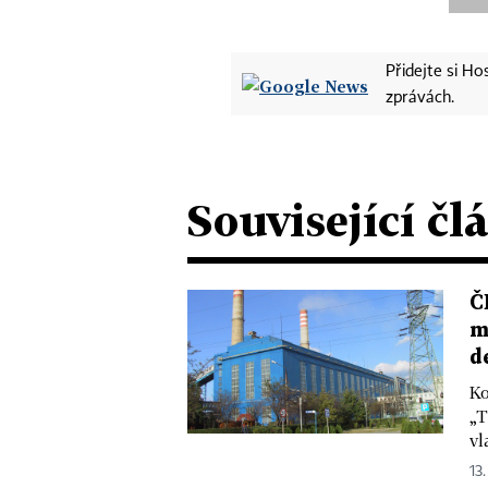
Přidejte si H
zprávách.
Související čl
Č
m
d
Ko
„T
vl
13.