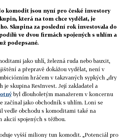
 do komodit jsou nyní pro české investory
upin, která na tom chce vydělat, je
o. Skupina za poslední rok investovala do
odílů ve dvou firmách spojených s uhlím a
 už podepsané.
oditami jako uhlí, železná ruda nebo bauxit,
zajištění a přepravě dokážou vydělat, není v
mbiciózním hráčem v takzvaných sypkých „dry
h je skupina ResInvest. Její zakladatel a
otný
byl dlouholetým manažerem v koncernu
 začínal jako obchodník s uhlím. Loni se
il vedle obchodu s komoditami také na
 akcií spojených s těžbou.
duje vyšší miliony tun komodit. „Potenciál pro