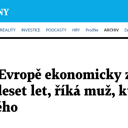
ARCHIV
REALITY
INVESTICE
PODCASTY
HRY
PročNe
D
 Evropě ekonomicky 
deset let, říká muž, 
ého