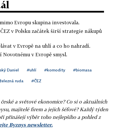
dál
 mimo Evropu skupina investovala.
ČEZ v Polsku začátek širší strategie nákupů
ělávat v Evropě na uhlí a co ho nahradí.
ají Novotnému v Evropě smysl.
ský Daniel
#uhlí
#komodity
#biomasa
železná ruda
#ČEZ
v české a světové ekonomice? Co si o aktuálních
ysu, majitelé firem a jejich šéfové? Každý týden
ři přinášejí výběr toho nejlepšího a pohled z
jte Byznys newsletter.