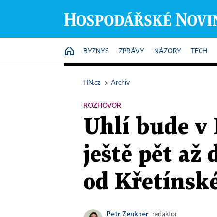
HOME
BYZNYS
ZPRÁVY
NÁZORY
TECH
HN.cz
›
Archiv
ROZHOVOR
Uhlí bude v
ještě pět až 
od Křetínsk
Petr Zenkner
redaktor