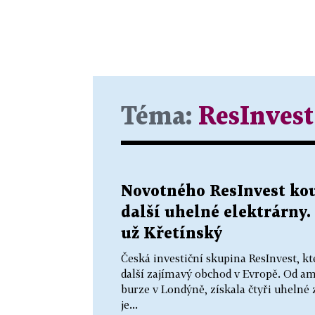
Téma:
ResInvest
Novotného ResInvest ko
další uhelné elektrárny. 
už Křetínský
Česká investiční skupina ResInvest, k
další zajímavý obchod v Evropě. Od a
burze v Londýně, získala čtyři uhelné
je...