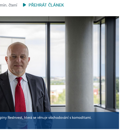
PŘEHRÁT ČLÁNEK
min. čtení
upiny ResInvest, která se věnuje obchodování s komoditami.