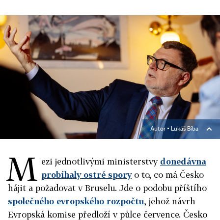
Autor ▪
Lukáš Bíba
M
ezi jednotlivými ministerstvy
donedávna
probíhaly ostré spory
o to, co má Česko
hájit a požadovat v Bruselu. Jde o podobu příštího
společného evropského rozpočtu
, jehož návrh
Evropská komise předloží v půlce července. Česko