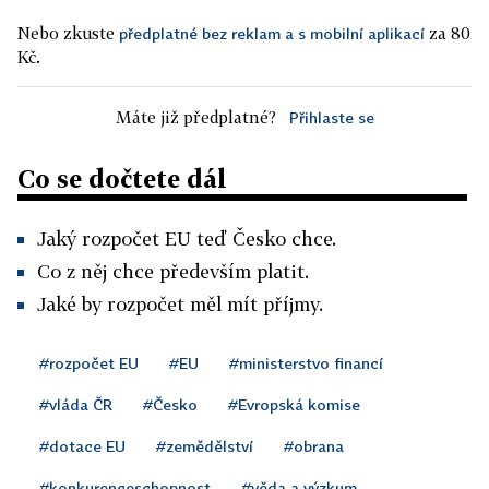
Nebo zkuste
za 80
předplatné bez reklam a s mobilní aplikací
Kč.
Máte již předplatné?
Přihlaste se
Co se dočtete dál
Jaký rozpočet EU teď Česko chce.
Co z něj chce především platit.
Jaké by rozpočet měl mít příjmy.
#rozpočet EU
#EU
#ministerstvo financí
#vláda ČR
#Česko
#Evropská komise
#dotace EU
#zemědělství
#obrana
#konkurenceschopnost
#věda a výzkum