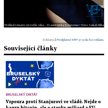
Přehled tématu vytvořila Aika - AI asistentka Economia • Foto: Lukáš Bíba
|
Předplatné HN+ je zcela bez reklam.
Související články
BRUSELSKÝ DIKTÁT
Vzpoura proti Stanjurovi ve vládě. Nejde o
kauzu bitcoin, ale o stovky miliard z EU