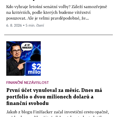
Kdo vyhraje letošní senátní volby? Záleží samozřejmě
na kritériích, podle kterých budeme vítězství
posuzovat. Ale je velmi pravděpodobné, že...
6. 8. 2026 ▪ 5 min. čtení
FINANČNÍ NEZÁVISLOST
První účet vynuloval za měsíc. Dnes má
portfolio o dvou milionech dolarů a
finanční svobodu
Jakub z blogu FinHacker začal investiční cestu opačně,