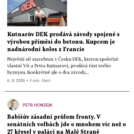
Kutnarův DEK prodává závody spojené s
výrobou příměsí do betonu. Kupcem je
nadnárodní kolos z Francie
Největší síť stavebnin v Česku DEK, kterou společně
vlastní Vít a Petra Kutnarovi, prodává část svého
byznysu. Konkrétně jde o dva závody...
6. 8. 2026 ▪ 3 min. čtení
PETR HONZEJK
Babišův zásadní průlom fronty. V
senátních volbách jde o mnohem víc než o
27 křesel v paláci na Malé Straně