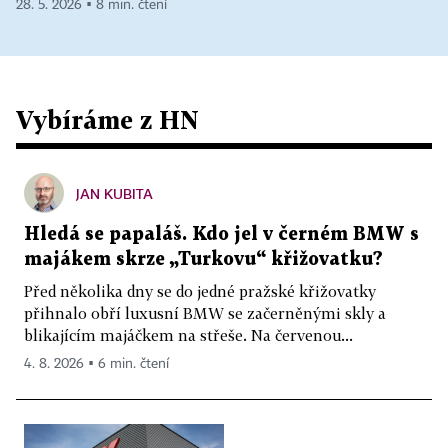
28. 5. 2026 ▪ 8 min. čtení
Vybíráme z HN
JAN KUBITA
Hledá se papaláš. Kdo jel v černém BMW s
majákem skrze „Turkovu“ křižovatku?
Před několika dny se do jedné pražské křižovatky
přihnalo obří luxusní BMW se začerněnými skly a
blikajícím majáčkem na střeše. Na červenou...
4. 8. 2026 ▪ 6 min. čtení