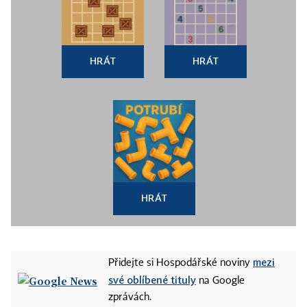
HRÁT
HRÁT
HRÁT
mezi
Přidejte si Hospodářské noviny
své oblíbené tituly
na Google
zprávách.