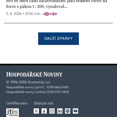
než by dnes radil začátečníkům: jako student vletěl na
forex s pákou 1 : 200, vynuloval...
5. 8. 2026 ▪ 21:50 min.
DALŠÍ ZPRÁVY
©
1996-2026
Economia, a.s.
Hospodářské noviny (print) ISSN 0862-9587
Hospodářské noviny (online) ISSN 2787-950X
Certifikováno
Sledujte nás