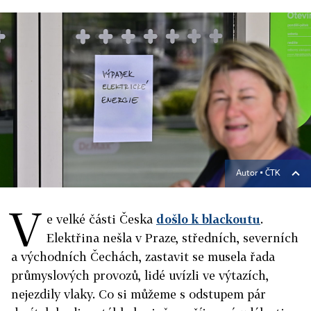
Autor ▪
ČTK
V
e velké části Česka
došlo k blackoutu
.
Elektřina nešla v Praze, středních, severních
a východních Čechách, zastavit se musela řada
průmyslových provozů, lidé uvízli ve výtazích,
nejezdily vlaky. Co si můžeme s odstupem pár