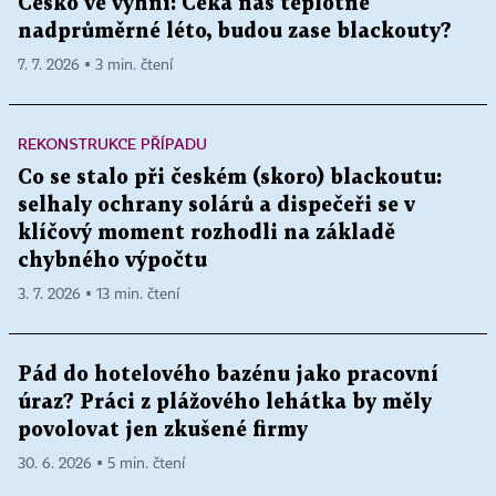
Česko ve výhni: Čeká nás teplotně
nadprůměrné léto, budou zase blackouty?
7. 7. 2026 ▪ 3 min. čtení
REKONSTRUKCE PŘÍPADU
Co se stalo při českém (skoro) blackoutu:
selhaly ochrany solárů a dispečeři se v
klíčový moment rozhodli na základě
chybného výpočtu
3. 7. 2026 ▪ 13 min. čtení
Pád do hotelového bazénu jako pracovní
úraz? Práci z plážového lehátka by měly
povolovat jen zkušené firmy
30. 6. 2026 ▪ 5 min. čtení