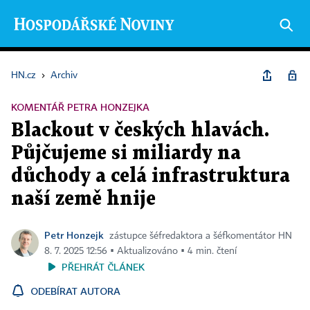
HN.cz
›
Archiv
KOMENTÁŘ PETRA HONZEJKA
Blackout v českých hlavách.
Půjčujeme si miliardy na
důchody a celá infrastruktura
naší země hnije
Petr Honzejk
zástupce šéfredaktora a šéfkomentátor HN
8. 7. 2025 12:56 ▪ Aktualizováno ▪ 4 min. čtení
PŘEHRÁT ČLÁNEK
ODEBÍRAT AUTORA