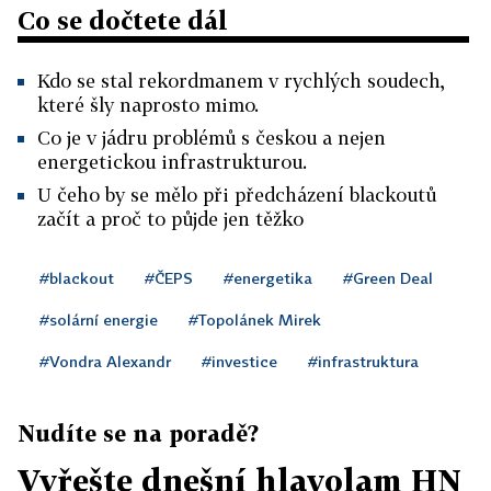
Co se dočtete dál
Kdo se stal rekordmanem v rychlých soudech,
které šly naprosto mimo.
Co je v jádru problémů s českou a nejen
energetickou infrastrukturou.
U čeho by se mělo při předcházení blackoutů
začít a proč to půjde jen těžko
#blackout
#ČEPS
#energetika
#Green Deal
#solární energie
#Topolánek Mirek
#Vondra Alexandr
#investice
#infrastruktura
Nudíte se na poradě?
Vyřešte dnešní hlavolam HN