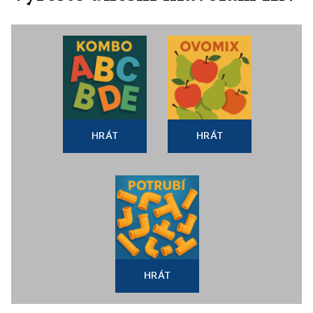
HRÁT
HRÁT
HRÁT