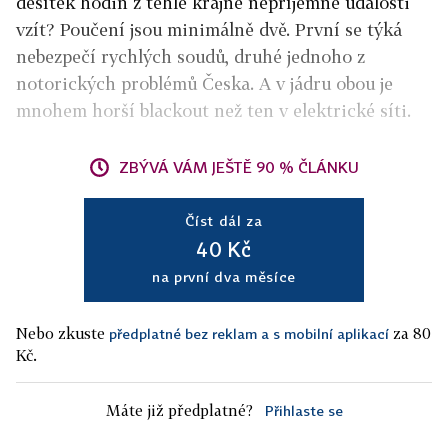
desítek hodin z téhle krajně nepříjemné události
vzít? Poučení jsou minimálně dvě. První se týká
nebezpečí rychlých soudů, druhé jednoho z
notorických problémů Česka. A v jádru obou je
mnohem horší blackout než ten v elektrické síti.
ZBÝVÁ VÁM JEŠTĚ 90 % ČLÁNKU
Číst dál za
40 Kč
na první dva měsíce
Nebo zkuste
za 80
předplatné bez reklam a s mobilní aplikací
Kč.
Máte již předplatné?
Přihlaste se