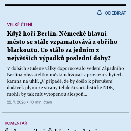
ODEBÍRAT
VELKÉ ČTENÍ
Když hoří Berlín. Německé hlavní
město se stále vzpamatovává z obřího
blackoutu. Co stálo za jedním z
největších výpadků poslední doby?
V dobách studené války doporučovalo vedení Západního
Berlína obyvatelům města udržovat v provozu v bytech
kamna na uhlí. „V případě, že by došlo k přerušení
dodávek plynu ze strany tehdejší socialistické NDR,
mohli by tak mít vytopenou alespoň...
22. 7. 2026 ▪ 10 min. čtení
KOMENTÁŘ