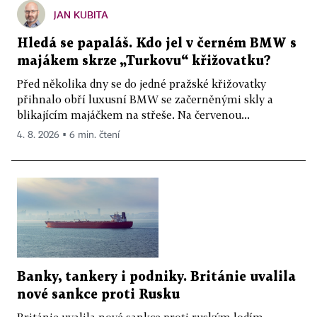
JAN KUBITA
Hledá se papaláš. Kdo jel v černém BMW s
majákem skrze „Turkovu“ křižovatku?
Před několika dny se do jedné pražské křižovatky
přihnalo obří luxusní BMW se začerněnými skly a
blikajícím majáčkem na střeše. Na červenou...
4. 8. 2026 ▪ 6 min. čtení
Banky, tankery i podniky. Británie uvalila
nové sankce proti Rusku
Británie uvalila nové sankce proti ruským lodím,