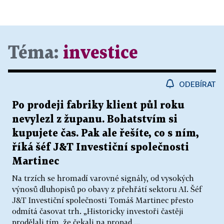
Téma:
investice
ODEBÍRAT
Po prodeji fabriky klient půl roku
nevylezl z županu. Bohatstvím si
kupujete čas. Pak ale řešíte, co s ním,
říká šéf J&T Investiční společnosti
Martinec
Na trzích se hromadí varovné signály, od vysokých
výnosů dluhopisů po obavy z přehřátí sektoru AI. Šéf
J&T Investiční společnosti Tomáš Martinec přesto
odmítá časovat trh. „Historicky investoři častěji
prodělali tím, že čekali na propad,...