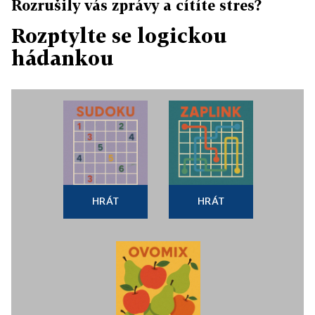
Rozrušily vás zprávy a cítíte stres?
Rozptylte se logickou
hádankou
HRÁT
HRÁT