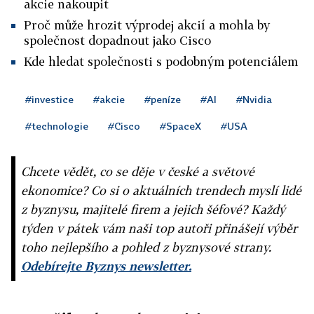
akcie nakoupit
Proč může hrozit výprodej akcií a mohla by
společnost dopadnout jako Cisco
Kde hledat společnosti s podobným potenciálem
#investice
#akcie
#peníze
#AI
#Nvidia
#technologie
#Cisco
#SpaceX
#USA
Chcete vědět, co se děje v české a světové
ekonomice? Co si o aktuálních trendech myslí lidé
z byznysu, majitelé firem a jejich šéfové? Každý
týden v pátek vám naši top autoři přinášejí výběr
toho nejlepšího a pohled z byznysové strany.
Odebírejte Byznys newsletter.