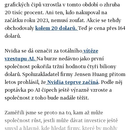
grafických čipů vzrostla v tomto období o zhruba
20 tisíc procent. Ani ten, kdo nakupoval na
začátku roku 2023, nemusí zoufat. Akcie se tehdy
obchodovaly
kolem 20 dolarů.
Teď je cena přes 164
dolarů.
Nvidia se dá označit za totálního
vítěze
vzestupu AI.
Na burze nedávno jako první
společnost pokořila tržní hodnotu čtyři biliony
dolarů. Spoluzakladatel firmy Jensen Huang přitom
letos prohlásil, že
Nvidia teprve začíná
. Podle něj
poptávka po AI čipech ještě výrazně vzroste a
společnost z toho bude nadále těžit.
Zaměřili jsme se proto na to, kam až může
společnost růst, jestli může dávat investice ještě
smysl a hlavně, kde hledat firmy, které by mohly