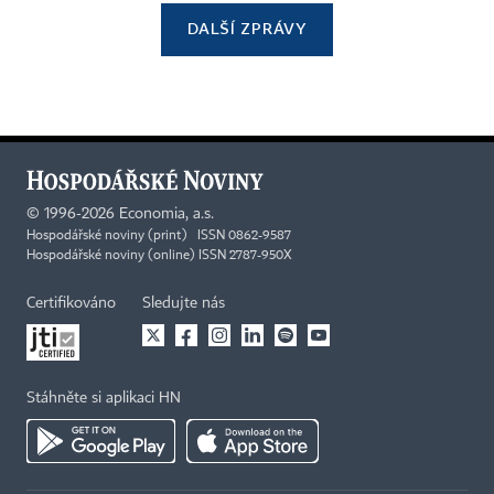
DALŠÍ ZPRÁVY
©
1996-2026
Economia, a.s.
Hospodářské noviny (print) ISSN 0862-9587
Hospodářské noviny (online) ISSN 2787-950X
Certifikováno
Sledujte nás
Stáhněte si aplikaci HN