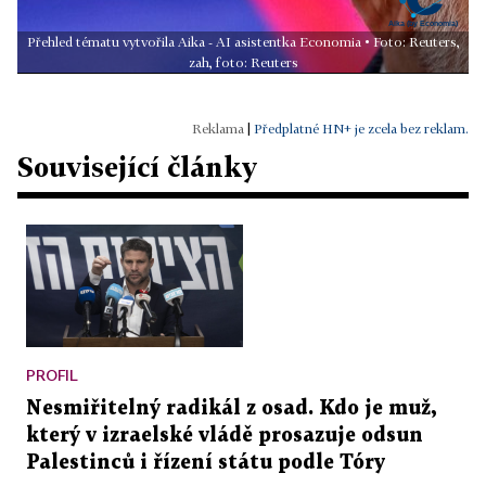
Přehled tématu vytvořila Aika - AI asistentka Economia • Foto: Reuters,
zah, foto: Reuters
|
Předplatné HN+ je zcela bez reklam.
Související články
PROFIL
Nesmiřitelný radikál z osad. Kdo je muž,
který v izraelské vládě prosazuje odsun
Palestinců i řízení státu podle Tóry