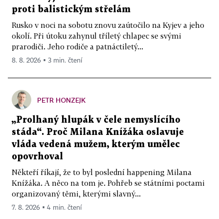
proti balistickým střelám
Rusko v noci na sobotu znovu zaútočilo na Kyjev a jeho
okolí. Při útoku zahynul tříletý chlapec se svými
prarodiči. Jeho rodiče a patnáctiletý...
8. 8. 2026 ▪ 3 min. čtení
PETR HONZEJK
„Prolhaný hlupák v čele nemyslícího
stáda“. Proč Milana Knížáka oslavuje
vláda vedená mužem, kterým umělec
opovrhoval
Někteří říkají, že to byl poslední happening Milana
Knížáka. A něco na tom je. Pohřeb se státními poctami
organizovaný těmi, kterými slavný...
7. 8. 2026 ▪ 4 min. čtení