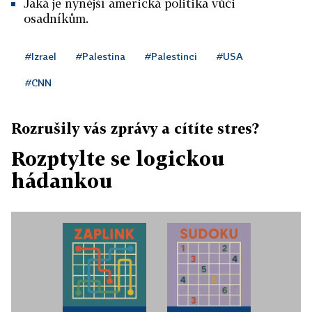
Jaká je nynější americká politika vůči
osadníkům.
#Izrael
#Palestina
#Palestinci
#USA
#CNN
Rozrušily vás zprávy a cítíte stres?
Rozptylte se logickou
hádankou