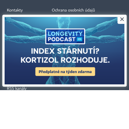
Kontakty
Ochrana osobních údajů
×
Tiráž redakce HN
Prohlášení o cookies
Economia
Nastavení soukromí
Kariéra v HN
Všeobecné smluvní podmínky
Ceník inzerce
Koupit / darovat předplatné
Eventy
Newslettery
RSS kanály
Autorská práva vykonává vydavatel. Bez písemného svolení vydavatele je
zakázáno jakékoli užití částí nebo celku díla, zejména rozmnožování a šíření
jakýmkoli způsobem, mechanickým nebo elektronickým, v českém nebo
jiném jazyce. Bez souhlasu vydavatele je zakázáno též rozmnožování