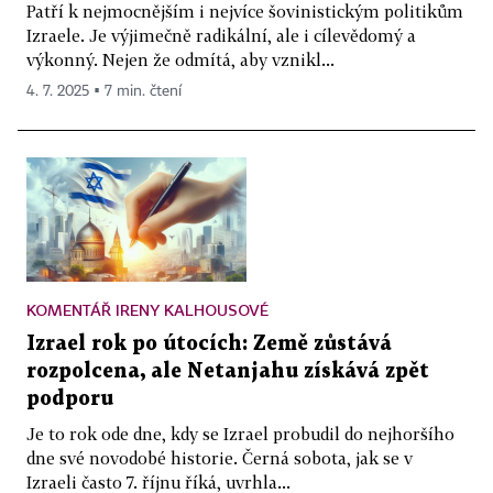
Patří k nejmocnějším i nejvíce šovinistickým politikům
Izraele. Je výjimečně radikální, ale i cílevědomý a
výkonný. Nejen že odmítá, aby vznikl...
4. 7. 2025 ▪ 7 min. čtení
KOMENTÁŘ IRENY KALHOUSOVÉ
Izrael rok po útocích: Země zůstává
rozpolcena, ale Netanjahu získává zpět
podporu
Je to rok ode dne, kdy se Izrael probudil do nejhoršího
dne své novodobé historie. Černá sobota, jak se v
Izraeli často 7. říjnu říká, uvrhla...