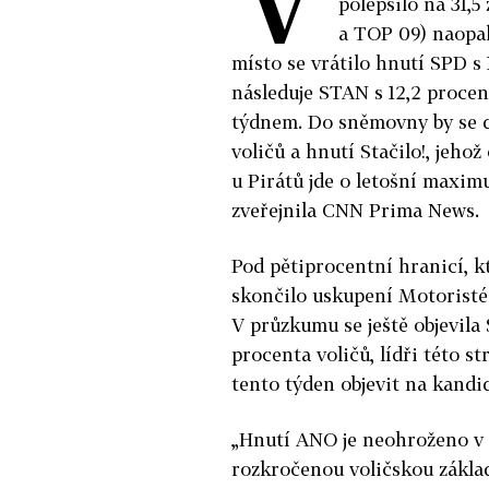
polepšilo na 31,
a TOP 09) naopak
místo se vrátilo hnutí SPD s
následuje STAN s 12,2 proce
týdnem. Do sněmovny by se do
voličů a hnutí Stačilo!, jehož
u Pirátů jde o letošní maxi
zveřejnila CNN Prima News.
Pod pětiprocentní hranicí, k
skončilo uskupení Motoristé 
V průzkumu se ještě objevila
procenta voličů, lídři této 
tento týden objevit na kandid
„Hnutí ANO je neohroženo v p
rozkročenou voličskou základ