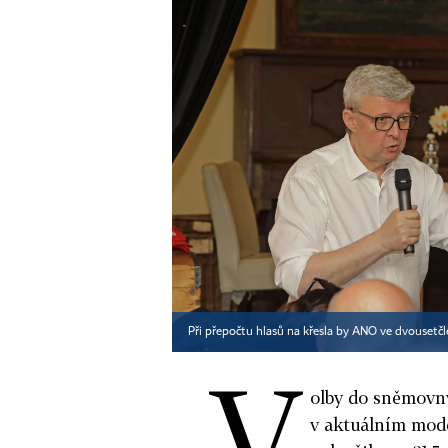
Při přepočtu hlasů na křesla by ANO ve dvouset
V
olby do sněmovny
v aktuálním mod