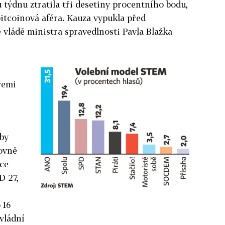
 týdnu ztratila tři desetiny procentního bodu,
bitcoinová aféra. Kauza vypukla před
e vládě ministra spravedlnosti Pavla Blažka
řemi
 by
ovně
ice
D 27,
 16
vládní