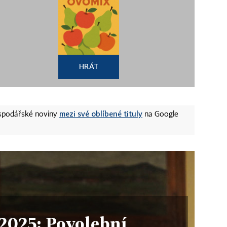
HRÁT
mezi své oblíbené tituly
ospodářské noviny
na Google
2025: Povolební