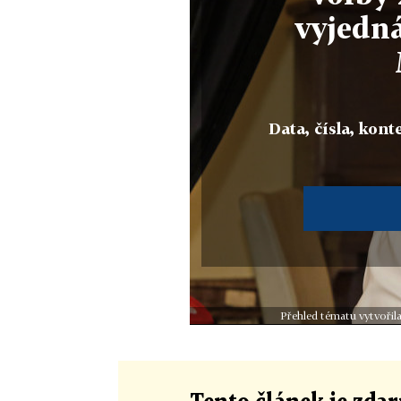
vyjedn
Data, čísla, konte
Přehled tématu vytvořila