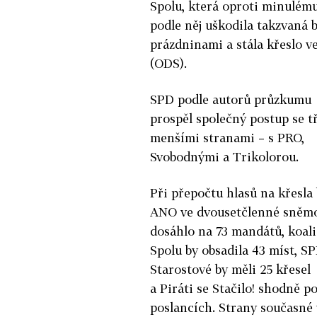
Spolu, která oproti minulému
podle něj uškodila takzvaná 
prázdninami a stála křeslo v
(ODS).
SPD podle autorů průzkumu
prospěl společný postup se t
menšími stranami – s PRO,
Svobodnými a Trikolorou.
Při přepočtu hlasů na křesla
ANO ve dvousetčlenné sněm
dosáhlo na 73 mandátů, koal
Spolu by obsadila 43 míst, SP
Starostové by měli 25 křesel
a Piráti se Stačilo! shodně po
poslancích. Strany současné 