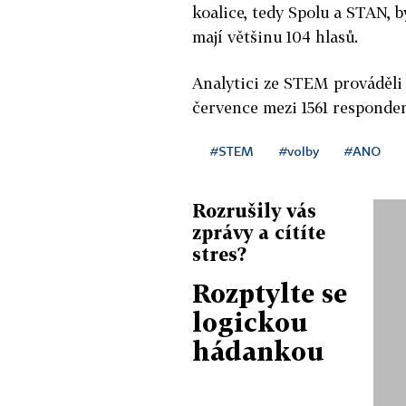
koalice, tedy Spolu a STAN, 
mají většinu 104 hlasů.
Analytici ze STEM prováděli 
července mezi 1561 respondent
#STEM
#volby
#ANO
Rozrušily vás
zprávy a cítíte
stres?
Rozptylte se
logickou
hádankou