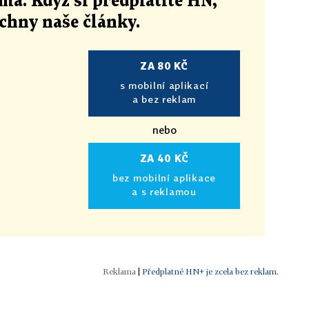
ma. Když si předplatíte HN,
echny naše články
.
ZA 80 KČ
s mobilní aplikací
a bez reklam
nebo
ZA 40 KČ
bez mobilní aplikace
a s reklamou
|
Předplatné HN+ je zcela bez reklam.