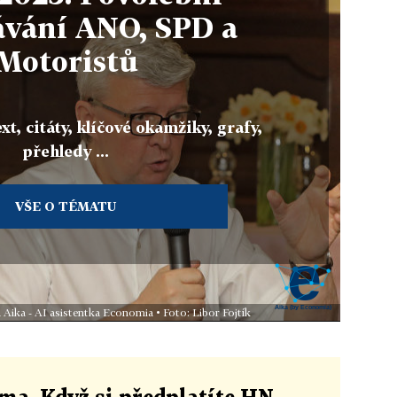
ávání ANO, SPD a
Motoristů
xt, citáty, klíčové okamžiky, grafy,
přehledy ...
VŠE O TÉMATU
 Aika - AI asistentka Economia • Foto: Libor Fojtík