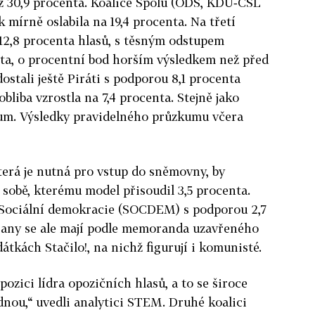
5 z 30,9 procenta. Koalice Spolu (ODS, KDU‑ČSL
 mírně oslabila na 19,4 procenta. Na třetí
 12,8 procenta hlasů, s těsným odstupem
nta, o procentní bod horším výsledkem než před
stali ještě Piráti s podporou 8,1 procenta
 obliba vzrostla na 7,4 procenta. Stejně jako
mum. Výsledky pravidelného průzkumu včera
terá je nutná pro vstup do sněmovny, by
sobě, kterému model přisoudil 3,5 procenta.
 Sociální demokracie ­(SOCDEM) s podporou 2,7
strany se ale mají podle memoranda uzavřeného
átkách Stačilo!, na nichž figurují i komunisté.
ozici lídra opozičních hlasů, a to se široce
nou,“ uvedli analytici STEM. Druhé koalici