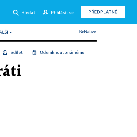
PŘEDPLATNÉ
Hledat
Přihlásit se
BeNative
ALŠÍ
Sdílet
Odemknout známému
áti