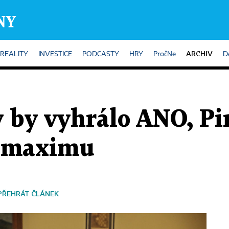
ARCHIV
REALITY
INVESTICE
PODCASTY
HRY
PročNe
D
 by vyhrálo ANO, Pir
na maximu
PŘEHRÁT ČLÁNEK