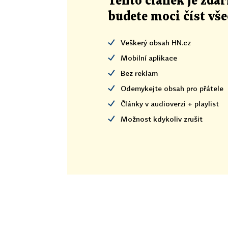
Tento článek
je
zdar
budete moci číst vš
Veškerý obsah HN.cz
Mobilní aplikace
Bez reklam
Odemykejte obsah pro přátele
Články v audioverzi + playlist
Možnost kdykoliv zrušit