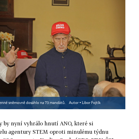
členné sněmovně dosáhlo na 73 mandátů.
Autor ▪
Libor Fojtík
 by nyní vyhrálo hnutí ANO, které si
elu agentury STEM oproti minulému týdnu