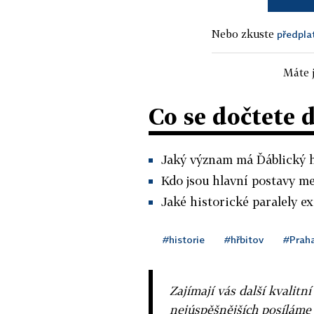
Nebo zkuste
předpla
Máte j
Co se dočtete 
Jaký význam má Ďáblický h
Kdo jsou hlavní postavy m
Jaké historické paralely e
#historie
#hřbitov
#Prah
Zajímají vás další kvalit
nejúspěšnějších posíláme