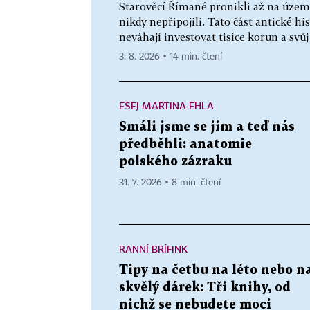
Starověcí Římané pronikli až na území 
nikdy nepřipojili. Tato část antické hi
neváhají investovat tisíce korun a svůj
3. 8. 2026 ▪ 14 min. čtení
ESEJ MARTINA EHLA
Smáli jsme se jim a teď nás
předběhli: anatomie
polského zázraku
31. 7. 2026 ▪ 8 min. čtení
RANNÍ BRÍFINK
Tipy na četbu na léto nebo n
skvělý dárek: Tři knihy, od
nichž se nebudete moci