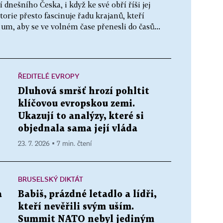
dnešního Česka, i když ke své obří říši jej
storie přesto fascinuje řadu krajanů, kteří
 um, aby se ve volném čase přenesli do časů...
ŘEDITELÉ EVROPY
Dluhová smršť hrozí pohltit
klíčovou evropskou zemi.
Ukazují to analýzy, které si
objednala sama její vláda
23. 7. 2026 ▪ 7 min. čtení
BRUSELSKÝ DIKTÁT
a
Babiš, prázdné letadlo a lídři,
kteří nevěřili svým uším.
Summit NATO nebyl jediným