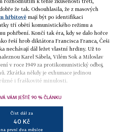
rozhodnutím k téhle zkušenosti třetí,
dobře že tak. Odsouhlasila, že z masových
m hřbitově
mají být po identifikaci
tky tří obětí komunistického režimu a
u pohřbení. Končí tak éra, kdy se dalo hořce
sko řeší hrob diktátora Francisca Franca, Češi
ka nechávají dál ležet vlastní hrdiny. Už to
, naleznou Karel Sábela, Vilém Sok a Miloslav
vení v roce 1949 za protikomunistický odboj,
hů. Zkrátka někdy je exhumace jedinou
různé i fraškovité minulosti.
VÁ VÁM JEŠTĚ 90 % ČLÁNKU
Číst dál za
40 Kč
na první dva měsíce