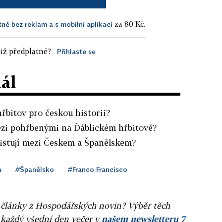
za 80 Kč.
tné bez reklam a s mobilní aplikací
iž předplatné?
Přihlaste se
dál
řbitov pro českou historii?
ezi pohřbenými na Ďáblickém hřbitově?
xistují mezi Českem a Španělskem?
a
#Španělsko
#Franco Francisco
ní články z Hospodářských novin? Výběr těch
 každý všední den večer v
našem newsletteru 7