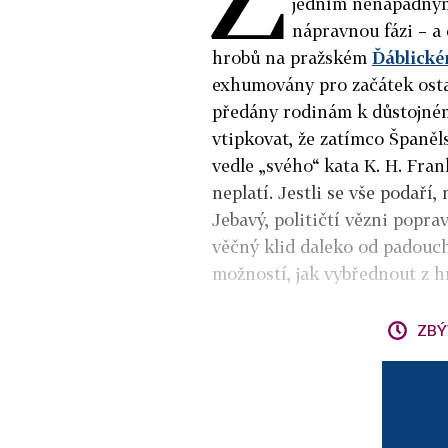
jedním nenápadným 
nápravnou fázi – a 
hrobů na pražském
Ďáblické
exhumovány pro začátek osta
předány rodinám k důstojném
vtipkovat, že zatímco Španěl
vedle „svého“ kata K. H. Fran
neplatí. Jestli se vše podaří
Jebavý, političtí vězni popra
věčný klid daleko od padouc
možností, jak vybřednout z h
ZBÝ