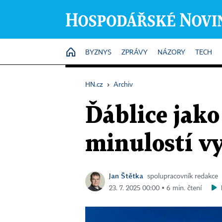
HOME
BYZNYS
ZPRÁVY
NÁZORY
TECH
HN.cz
›
Archiv
Ďáblice jako
minulostí v
Jan Štětka
spolupracovník redakce
23. 7. 2025 00:00 ▪ 6 min. čtení