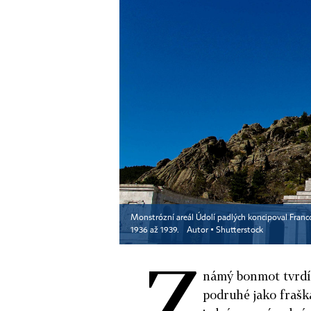
Monstrózní areál Údolí padlých koncipoval Franc
1936 až 1939.
Autor ▪
Shutterstock
Z
námý bonmot tvrdí, 
podruhé jako fraška