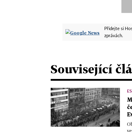
Přidejte si H
zprávách.
Související čl
ES
M
č
E
Ob
ve