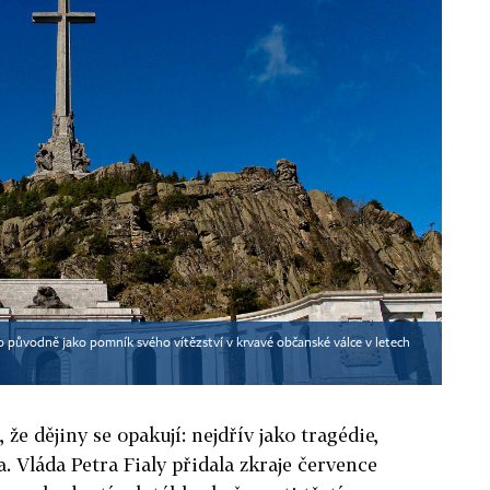
o původně jako pomník svého vítězství v krvavé občanské válce v letech
že dějiny se opakují: nejdřív jako tragédie,
. Vláda Petra Fialy přidala zkraje července