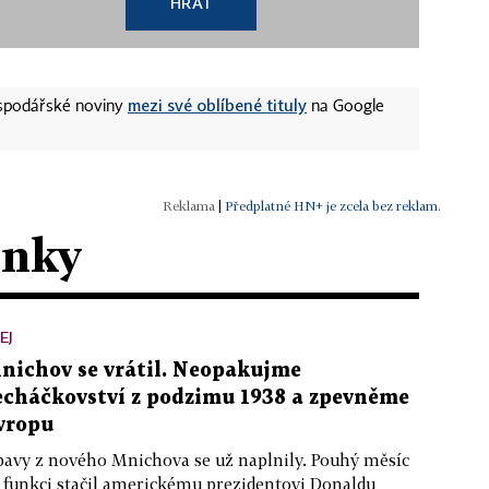
HRÁT
mezi své oblíbené tituly
ospodářské noviny
na Google
|
Předplatné HN+ je zcela bez reklam.
ánky
EJ
nichov se vrátil. Neopakujme
echáčkovství z podzimu 1938 a zpevněme
vropu
avy z nového Mnichova se už naplnily. Pouhý měsíc
 funkci stačil americkému prezidentovi Donaldu