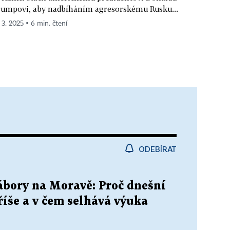
umpovi, aby nadbíháním agresorskému Rusku...
. 3. 2025 ▪ 6 min. čtení
ODEBÍRAT
ábory na Moravě: Proč dnešní
říše a v čem selhává výuka