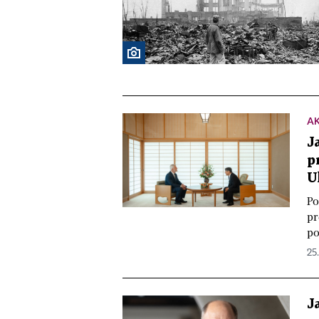
A
J
p
U
Po
pr
po
25.
J