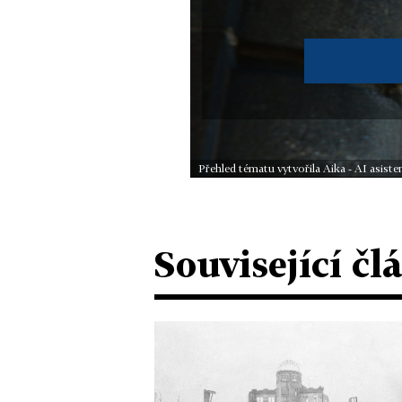
Přehled tématu vytvořila Aika - AI asis
Související čl