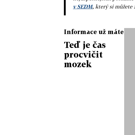
v SEDM
, který si můžete 
Informace už máte
Teď je čas
procvičit
mozek