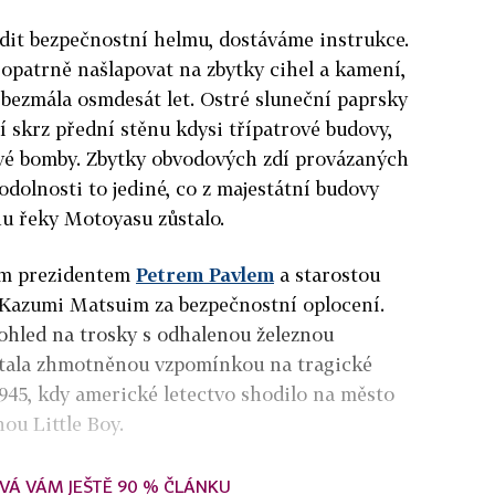
adit bezpečnostní helmu, dostáváme instrukce.
 opatrně našlapovat na zbytky cihel a kamení,
í bezmála osmdesát let. Ostré sluneční paprsky
í skrz přední stěnu kdysi třípatrové budovy,
vé bomby. Zbytky obvodových zdí provázaných
odolnosti to jediné, co z majestátní budovy
u řeky Motoyasu zůstalo.
ým prezidentem
Petrem Pavlem
a starostou
Kazumi Matsuim za bezpečnostní oplocení.
hled na trosky s odhalenou železnou
 stala zhmotněnou vzpomínkou na tragické
945, kdy americké letectvo shodilo na město
u Little Boy.
VÁ VÁM JEŠTĚ 90 % ČLÁNKU