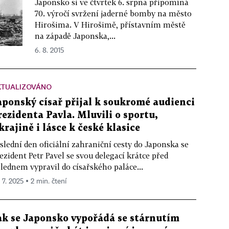
Japonsko si ve čtvrtek 6. srpna připomíná
70. výročí svržení jaderné bomby na město
Hirošima. V Hirošimě, přístavním městě
na západě Japonska,...
6. 8. 2015
KTUALIZOVÁNO
aponský císař přijal k soukromé audienci
rezidenta Pavla. Mluvili o sportu,
krajině i lásce k české klasice
slední den oficiální zahraniční cesty do Japonska se
ezident Petr Pavel se svou delegací krátce před
lednem vypravil do císařského paláce...
 7. 2025 ▪ 2 min. čtení
ak se Japonsko vypořádá se stárnutím