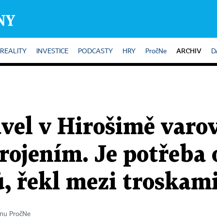
ARCHIV
REALITY
INVESTICE
PODCASTY
HRY
PročNe
D
vel v Hirošimě varo
rojením. Je potřeba 
, řekl mezi troskam
ínu PročNe