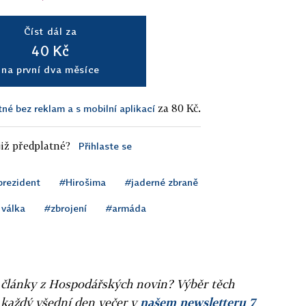
Číst dál za
40 Kč
na první dva měsíce
za 80 Kč.
tné bez reklam a s mobilní aplikací
iž předplatné?
Přihlaste se
prezident
#Hirošima
#jaderné zbraně
 válka
#zbrojení
#armáda
ní články z Hospodářských novin? Výběr těch
 každý všední den večer v
našem newsletteru 7