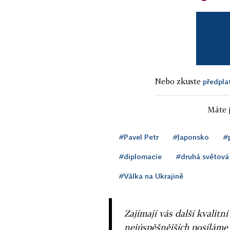
Nebo zkuste
předpla
Máte j
#Pavel Petr
#Japonsko
#
#diplomacie
#druhá světová
#Válka na Ukrajině
Zajímají vás další kvalit
nejúspěšnějších posíláme