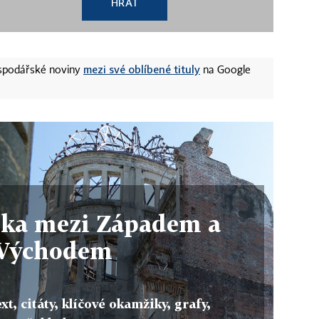
HRÁT
mezi své oblíbené tituly
ospodářské noviny
na Google
ska mezi Západem a
Východem
xt, citáty, klíčové okamžiky, grafy,