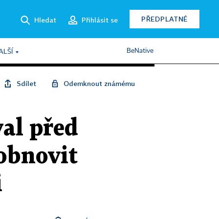
PŘEDPLATNÉ
Hledat
Přihlásit se
BeNative
ALŠÍ
Sdílet
Odemknout známému
val před
obnovit
i