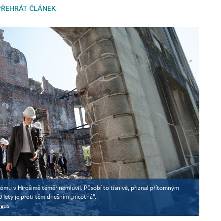
PŘEHRÁT ČLÁNEK
mu v Hirošimě téměř nemluvil. Působí to tísnivě, přiznal přítomným
lety je proti těm dnešním „nicotná“.
ngus