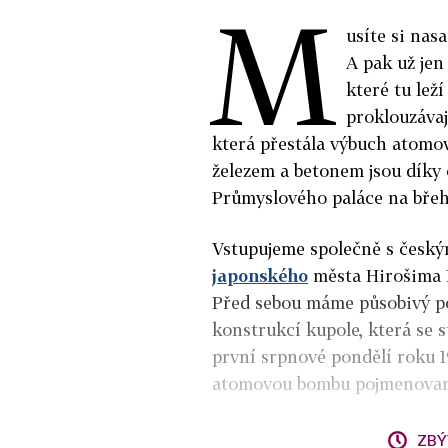
M
usíte si nas
A pak už jen
které tu lež
proklouzávaj
která přestála výbuch atomo
železem a betonem jsou díky 
Průmyslového paláce na břeh
Vstupujeme společně s česk
japonského
města Hirošima 
Před sebou máme působivý po
konstrukcí kupole, která se
první srpnové pondělí roku 1
atomovou bombu pojmenovano
ZBÝ