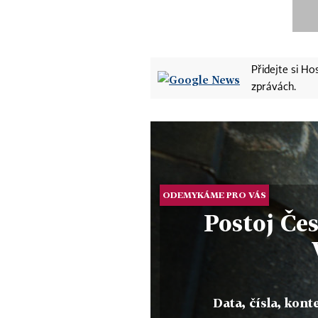
Přidejte si H
zprávách.
ODEMYKÁME PRO VÁS
Postoj Če
Data, čísla, konte