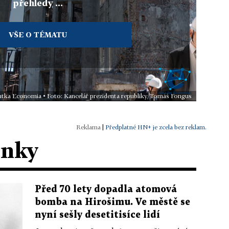
přehledy ...
VŠE O TÉMATU
tentka Economia • Foto: Kancelář prezidenta republiky/Tomáš Fongus
|
Předplatné HN+ je zcela bez reklam.
ánky
Před 70 lety dopadla atomová
bomba na Hirošimu. Ve městě se
nyní sešly desetitisíce lidí