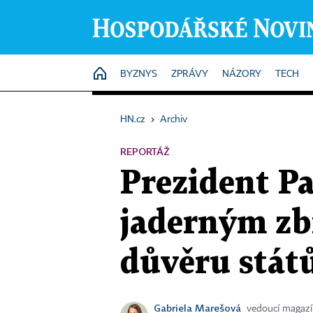
HOME
BYZNYS
ZPRÁVY
NÁZORY
TECH
HN.cz
›
Archiv
REPORTÁŽ
Prezident Pa
jaderným zb
důvěru států
Gabriela Marešová
vedoucí magaz