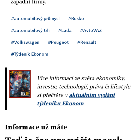
západní firmy.
#automobilový průmysl
#Rusko
#automobilový trh
#Lada
#AvtoVAZ
#Volkswagen
#Peugeot
#Renault
#Týdeník Ekonom
Více informací ze světa ekonomiky,
investic, technologií, práva či lifestylu
si přečtěte v
aktuálním vydání
týdeníku Ekonom
.
Informace už máte