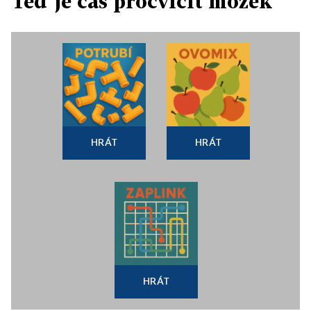
Teď je čas procvičit mozek
HRÁT
HRÁT
HRÁT