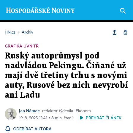
HN.cz
›
Archiv
GRAFIKA UVNITŘ
Ruský autoprůmysl pod
nadvládou Pekingu. Číňané už
mají dvě třetiny trhu s novými
auty, Rusové bez nich nevyrobí
ani Ladu
Jan Němec
redaktor týdeníku Ekonom
PŘEHRÁT ČLÁNEK
19. 8. 2025 13:41 ▪ 8 min. čtení
ODEBÍRAT AUTORA