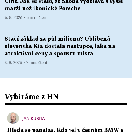
Číně. Jak se stalo, že Škoda vydělává s vyšší
marží než ikonické Porsche
6. 8. 2026 ▪ 5 min. čtení
Stačí základ za půl milionu? Oblíbená
slovenská Kia dostala nástupce, láká na
atraktivní ceny a spoustu místa
3. 8. 2026 ▪ 7 min. čtení
Vybíráme z HN
JAN KUBITA
Hledá se papaláš. Kdo jel v černém BMW s