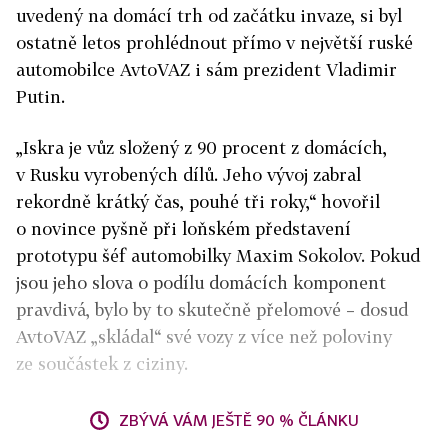
uvedený na domácí trh od začátku invaze, si byl
ostatně letos prohlédnout přímo v největší ruské
automobilce AvtoVAZ i sám prezident Vladimir
Putin.
„Iskra je vůz složený z 90 procent z domácích,
v Rusku vyrobených dílů. Jeho vývoj zabral
rekordně krátký čas, pouhé tři roky,“ hovořil
o novince pyšně při loňském představení
prototypu šéf automobilky Maxim Sokolov. Pokud
jsou jeho slova o podílu domácích komponent
pravdivá, bylo by to skutečně přelomové – dosud
AvtoVAZ „skládal“ své vozy z více než poloviny
ze součástek z ciziny.
ZBÝVÁ VÁM JEŠTĚ 90 % ČLÁNKU