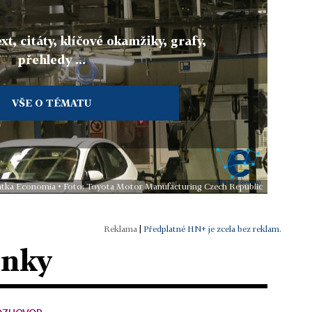
xt, citáty, klíčové okamžiky, grafy,
přehledy ...
VŠE O TÉMATU
tentka Economia • Foto: Toyota Motor Manufacturing Czech Republic
|
Předplatné HN+ je zcela bez reklam.
ánky