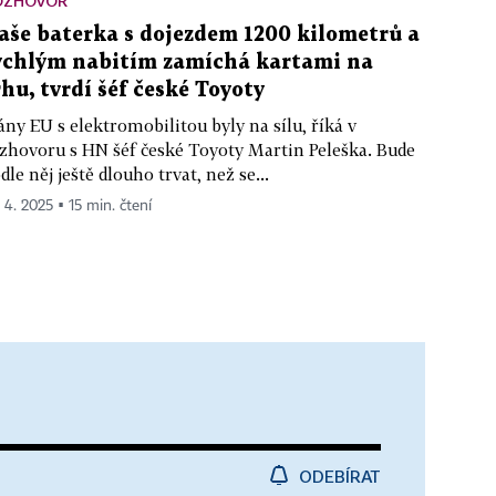
OZHOVOR
aše baterka s dojezdem 1200 kilometrů a
ychlým nabitím zamíchá kartami na
rhu, tvrdí šéf české Toyoty
ány EU s elektromobilitou byly na sílu, říká v
zhovoru s HN šéf české Toyoty Martin Peleška. Bude
dle něj ještě dlouho trvat, než se...
. 4. 2025 ▪ 15 min. čtení
ODEBÍRAT