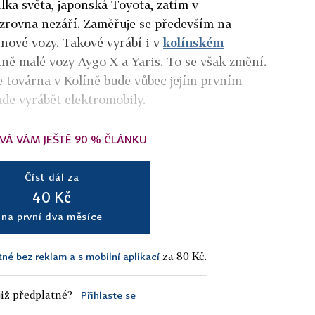
lka světa, japonská Toyota, zatím v
 zrovna nezáří. Zaměřuje se především na
inové vozy. Takové vyrábí i v
kolínském
tně malé vozy Aygo X a Yaris. To se však změní.
e továrna v Kolíně bude vůbec jejím prvním
de vyrábět elektromobily.
VÁ VÁM JEŠTĚ 90 % ČLÁNKU
Číst dál za
40 Kč
na první dva měsíce
za 80 Kč.
tné bez reklam a s mobilní aplikací
iž předplatné?
Přihlaste se