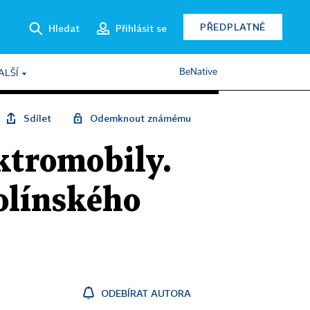
PŘEDPLATNÉ
Hledat
Přihlásit se
BeNative
ALŠÍ
Sdílet
Odemknout známému
ktromobily.
olínského
ODEBÍRAT AUTORA