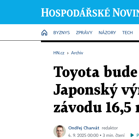
HOME
BYZNYS
ZPRÁVY
NÁZORY
TECH
HN.cz
›
Archiv
Toyota bude
Japonský vý
závodu 16,5
Ondřej Charvát
redaktor
4. 9. 2025 00:00 ▪ 3 min. čtení