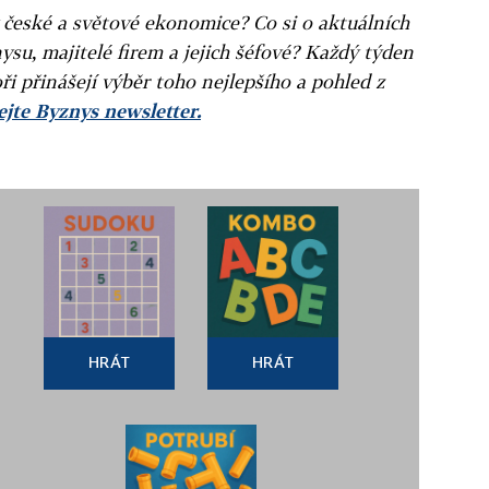
v české a světové ekonomice? Co si o aktuálních
ysu, majitelé firem a jejich šéfové? Každý týden
ři přinášejí výběr toho nejlepšího a pohled z
jte Byznys newsletter.
HRÁT
HRÁT