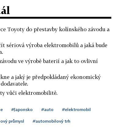
dál
tice Toyoty do přestavby kolínského závodu a
ít sériová výroba elektromobilů a jaká bude
a.
ávodu ve výrobě baterií a jak to ovlivní
ikne a jaký je předpokládaný ekonomický
 dodavatele.
ty vůči elektromobilitě.
ce
#Japonsko
#auto
#elektromobil
ový průmysl
#automobilový trh