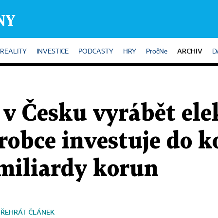
ARCHIV
REALITY
INVESTICE
PODCASTY
HRY
PročNe
D
 v Česku vyrábět ele
robce investuje do k
 miliardy korun
PŘEHRÁT ČLÁNEK