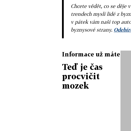
Chcete vědět, co se děje 
trendech myslí lidé z byzn
v pátek vám naši top auto
byznysové strany.
Odebíre
Informace už máte
Teď je čas
procvičit
mozek