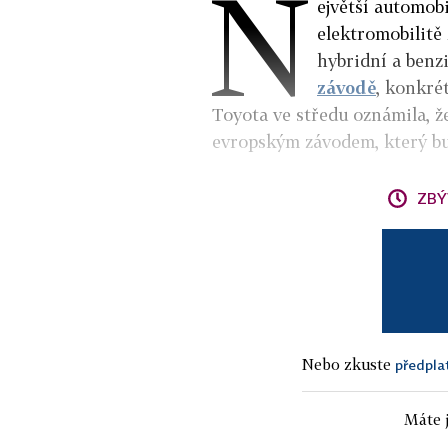
N
ejvětší automobi
elektromobilitě
hybridní a benz
závodě
, konkré
Toyota ve středu oznámila, ž
evropským závodem, který bu
ZBÝ
Nebo zkuste
předpla
Máte j