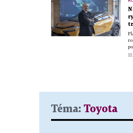
R
N
r
t
Pl
ro
po
22
Téma:
Toyota