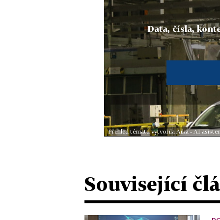
Data, čísla, konte
Přehled tématu vytvořila Aika - AI asis
Související čl