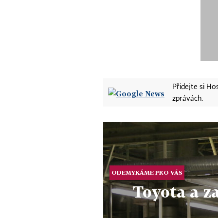
Přidejte si H
zprávách.
ODEMYKÁME PRO VÁS
Toyota a z