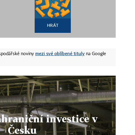
HRÁT
mezi své oblíbené tituly
ospodářské noviny
na Google
ahraniční investice v
Česku